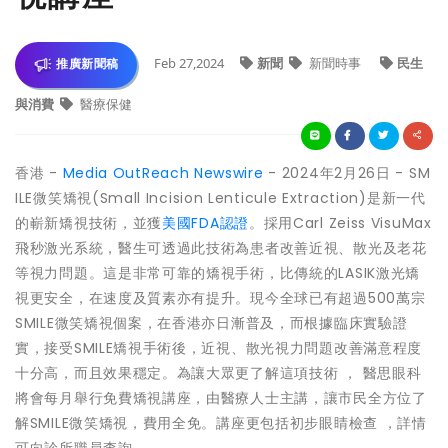
Feb 27,2024
新聞
新聞時事
民生
推廣新聞稿
與消費
醫療保健
香港 -
Media OutReach Newswire
- 2024年2月26日 - SM
ILE微笑矯視(Small Incision Lenticule Extraction)是新一代
的嶄新矯視技術，並獲
美國FDA認證
。採用Carl Zeiss VisuMax
飛秒激光系統，醫生可透過此技術為患者改善近視、散光及老花
等視力問題。這是非常可靠的矯視手術，比傳統的LASIK激光矯
視更安全，在速度及質素亦有提升。現今全球已有超過500萬宗
SMILE微笑矯視個案，在香港亦日漸普及，而根據臨床實驗證
實，接受SMILE矯視手術後，近視、散光視力問題改善滿意程度
十分高，而且效果穩定。為讓大眾更了解這項技術 ， 醫思眼科
將會每月舉行免費矯視講座，由醫療人士主講，讓市民全方位了
解SMILE微笑矯視，費用全免。講座更包括初步眼睛檢查 ，詳情
可向診所職員查詢。