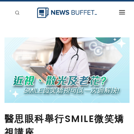
回到首頁
新聞稿分類
登入
刊登
醫思眼科舉行SMILE微笑矯
視講座