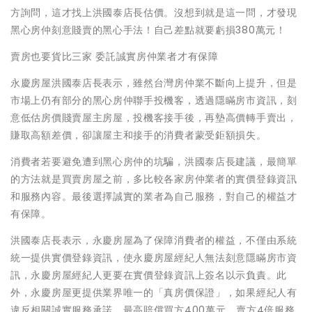
方詢問，這才找上洪國泰店長估價。沒想到就是這一問，才發現
黑心房仲刻意賤賣的黑心手法！自己差點就要虧損380萬元！
賣房也要貨比三家 委託誠實房仲業者才有保障
永慶房屋洪國泰店長表示，雖然台灣房仲業不斷向上提升，但是
市場上仍有部分的黑心房仲聯手投機客，透過隱瞞房市資訊，刻
意低估房價賤賣屋主房屋，投機客接手後，再墊高價轉手賣出，
賺取高額差價，卻讓屋主和接手的消費者蒙受鉅額損失。
消費者若要避免遭到黑心房仲的坑騙，洪國泰店長建議，最簡單
的方法就是買賣房屋之前，多比較各家房仲業者的實價登錄資訊
和服務內容。最後選擇誠實的業者為自己服務，對自己的權益才
有保障。
洪國泰店長表示，永慶房屋為了保障消費者的權益，不僅由系統
統一提供實價登錄資訊，使永慶房屋經紀人無法刻意隱瞞房市資
訊，永慶房屋經紀人更要在實價登錄資訊上簽名以示負責。此
外，永慶房屋更提供業界唯一的「真房價保證」，如果經紀人有
違反相關誠實服務承諾，最高賠償買方400萬元、賣方4倍服務