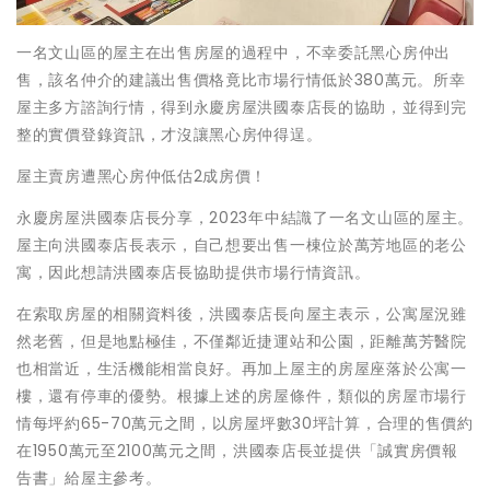
一名文山區的屋主在出售房屋的過程中，不幸委託黑心房仲出
售，該名仲介的建議出售價格竟比市場行情低於380萬元。所幸
屋主多方諮詢行情，得到永慶房屋洪國泰店長的協助，並得到完
整的實價登錄資訊，才沒讓黑心房仲得逞。
屋主賣房遭黑心房仲低估2成房價！
永慶房屋洪國泰店長分享，2023年中結識了一名文山區的屋主。
屋主向洪國泰店長表示，自己想要出售一棟位於萬芳地區的老公
寓，因此想請洪國泰店長協助提供市場行情資訊。
在索取房屋的相關資料後，洪國泰店長向屋主表示，公寓屋況雖
然老舊，但是地點極佳，不僅鄰近捷運站和公園，距離萬芳醫院
也相當近，生活機能相當良好。再加上屋主的房屋座落於公寓一
樓，還有停車的優勢。根據上述的房屋條件，類似的房屋市場行
情每坪約65-70萬元之間，以房屋坪數30坪計算，合理的售價約
在1950萬元至2100萬元之間，洪國泰店長並提供「誠實房價報
告書」給屋主參考。