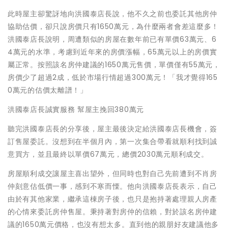
此時屋主卻驚訝地向洪國泰店長說，他不久之前也委託其他房仲
協助估價，卻只說房價只有1650萬元，為什麼兩者會差這麼多！
洪國泰店長說明，周遭類似的房屋在數年前已有單價63萬元、6
4萬元的水準，考慮到近年來的房價漲幅，65萬元以上的房價實
屬正常。按照該名房仲建議的1650萬元售價，單價僅有55萬元，
房價少了超過2成，低於市場行情超過300萬元！「我才覺得165
0萬元的估價太離譜！」
洪國泰店長誠實服務 幫屋主挽回380萬元
聽完洪國泰店長的分享後，屋主最後決定給洪國泰店長機會，簽
訂售屋委託。沒想到在半個月內，第一次集合帶看就順利找到誠
意買方，並且最終以單價67萬元，總價2030萬元順利成交。
房屋順利成交讓屋主喜出望外，但同時也對自己先前遭到不肖房
仲刻意估低價一事，感到不寒而慄。他向洪國泰店長表示，自己
由於有其他家業，繼承這棟房子後，也只是抱持著處理親人房產
的心情來委託房仲售屋。秉持著對房仲的信賴，對於該名房仲建
議的1650萬元價格，也沒有想太多。直到他的親朋好友建議他多