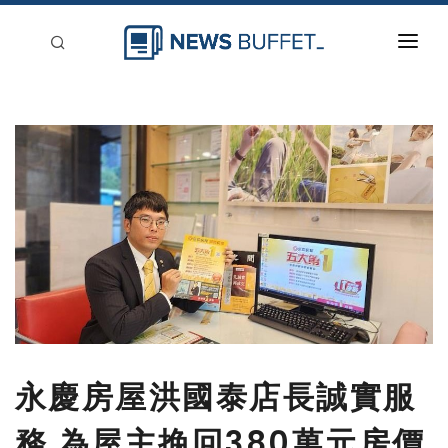
回到首頁
新聞稿分類
登入
刊登
永慶房屋洪國泰店長誠實服
務 為屋主挽回380萬元房價