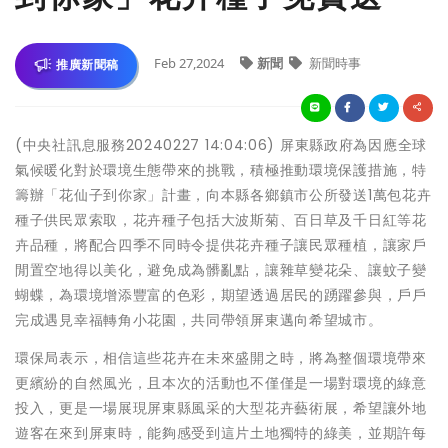
Feb 27,2024
新聞
新聞時事
推廣新聞稿
(中央社訊息服務20240227 14:04:06) 屏東縣政府為因應全球
氣候暖化對於環境生態帶來的挑戰，積極推動環境保護措施，特
籌辦「花仙子到你家」計畫，向本縣各鄉鎮市公所發送1萬包花卉
種子供民眾索取，花卉種子包括大波斯菊、百日草及千日紅等花
卉品種，將配合四季不同時令提供花卉種子讓民眾種植，讓家戶
閒置空地得以美化，避免成為髒亂點，讓雜草變花朵、讓蚊子變
蝴蝶，為環境增添豐富的色彩，期望透過居民的踴躍參與，戶戶
完成遇見幸福轉角小花園，共同帶領屏東邁向希望城市。
環保局表示，相信這些花卉在未來盛開之時，將為整個環境帶來
更繽紛的自然風光，且本次的活動也不僅僅是一場對環境的綠意
投入，更是一場展現屏東縣風采的大型花卉藝術展，希望讓外地
遊客在來到屏東時，能夠感受到這片土地獨特的綠美，並期許每