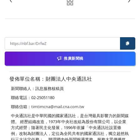
推廣新聞稿
發佈單位名稱：財團法人中央通訊社
新聞聯絡人：訊息服務核稿員
聯絡電話：02-25051180
聯絡信箱：
timtimcna@mail.cna.com.tw
中央通訊社是中華民國的國家通訊社，是台灣最具影響力的新聞媒
體。 經歷組織改造，1973年中央社改組為股份有限公司，以企業
方式經營；隨著民主化發展，1996年依據「中央通訊社設置條
例」改制為財團法人，定位為全民共有的國家通訊社，獨立超然執
行三大法定任務： ．辦理國內外新聞報導業務，服務大眾傳播媒