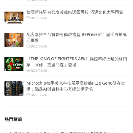
韓國新任駐台代表黃載皓返回母校 巧遇文化大學同窗
2026/08/06
配客嘉推全台首創可循環禮盒 RePresent！滿千再抽萬
元機票
2026/08/06
《THE KING OF FIGHTERS AFK》操控翠綠火焰的格鬥
家「阿修．克里門森」登場
2026/08/06
Microchip攜手美光科技展示高效能PCIe Gen6儲存架
構，滿足AI與資料中心基礎架構需求
2026/08/06
熱門標籤