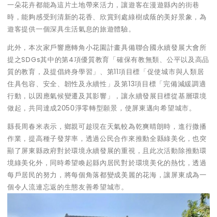
一朵花卉都能為這片土地帶來活力，讓遊客在漫遊縣內的街巷
時，能夠感受到清新的花香、欣賞到處綠樹成蔭的美好景象，為
遊客提供一個深具生活氣息的旅遊體驗。
此外，本次家戶響應轉角小花園計畫具備聯合國永續發展大會所
提之SDGs其中的第4項優質教育「確保有教無類、公平以及高品
質的教育，及提倡終身學習」、第11項目標「促使城市與人類居
住具包容、安全、韌性及永續性」及第13項目標「完備減緩調適
行動，以因應氣候變遷及其影響」，讓永續發展目標從基層環境
做起，共同達成2050淨零轉型願景，使屏東邁向希望城市。
縣長周春米表示，鄉親可趁現在天氣較為乾爽晴朗時，進行撒播
作業，提高種子發芽率，透過公民合作來推動全縣綠美化，也突
顯了屏東縣政府對於環境永續發展的重視，且此次活動除推動環
境綠美化外，同時希望喚起縣內居民對於環境美化的熱忱，透過
每戶居民的努力，將每個角落都變成美麗的花海，讓屏東成為一
個令人流連忘返的生態友善希望城市。