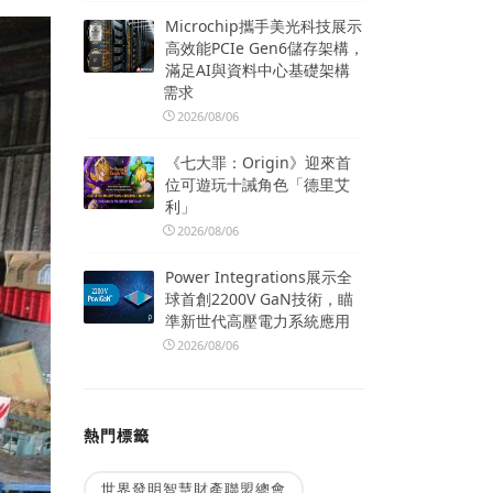
Microchip攜手美光科技展示
高效能PCIe Gen6儲存架構，
滿足AI與資料中心基礎架構
需求
2026/08/06
《七大罪：Origin》迎來首
位可遊玩十誡角色「德里艾
利」
2026/08/06
Power Integrations展示全
球首創2200V GaN技術，瞄
準新世代高壓電力系統應用
2026/08/06
熱門標籤
世界發明智慧財產聯盟總會