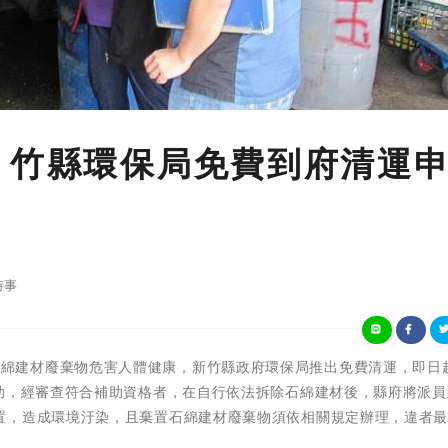
 竹縣環保局免費到府清運
時事
為降低含石綿建材廢棄物危害人體健康，新竹縣政府環保局推出免費清運，即日起
補助，經審查符合補助資格者，在自行依法拆除石綿建材後，縣府將派員
置，造成環境汙染，且棄置石綿建材廢棄物須依相關規定辦理，違者