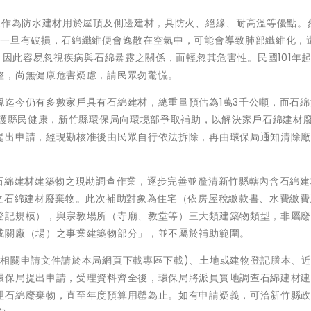
泛作為防水建材用於屋頂及側邊建材，具防火、絕緣、耐高溫等優點。
，一旦有破損，石綿纖維便會逸散在空氣中，可能會導致肺部纖維化，
，因此容易忽視疾病與石綿暴露之關係，而輕忽其危害性。民國101年
整，尚無健康危害疑慮，請民眾勿驚慌。
縣迄今仍有多數家戶具有石綿建材，總重量預估為1萬3千公噸，而石綿
維護縣民健康，新竹縣環保局向環境部爭取補助，以解決家戶石綿建材
提出申請，經現勘核准後由民眾自行依法拆除，再由環保局通知清除
含石綿建材建築物之現勘調查作業，逐步完善並釐清新竹縣轄內含石綿建
噸之石綿建材廢棄物。此次補助對象為住宅（依房屋稅繳款書、水費繳費
登記規模），與宗教場所（寺廟、教堂等）三大類建築物類型，非屬
或關廠（場）之事業建築物部分」，並不屬於補助範圍。
(相關申請文件請於本局網頁下載專區下載)、土地或建物登記謄本、
環保局提出申請，受理資料齊全後，環保局將派員實地調查石綿建材
理石綿廢棄物，直至年度預算用罄為止。如有申請疑義，可洽新竹縣