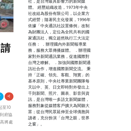
社，是台灣最具影響力的新聞媒
體。 經歷組織改造，1973年中央
社改組為股份有限公司，以企業方
式經營；隨著民主化發展，1996年
依據「中央通訊社設置條例」改制
為財團法人，定位為全民共有的國
家通訊社，獨立超然執行三大法定
任務： ．辦理國內外新聞報導業
申請
務，服務大眾傳播媒體。 ．辦理國
家對外新聞通訊業務，促進國際對
台灣之瞭解。 ．加強與國際新聞通
訊社合作，增進國際新聞交流。 秉
持「正確、領先、客觀、翔實」的
基本原則，中央社專業新聞團隊每
天以中、英、日文即時對外發出上
千則新聞、照片、圖表、影音與資
訊，是台灣唯一多語文新聞媒體，
服務對象從媒體客戶擴大為閱聽大
至10
眾；從台灣民眾延伸至全球僑胞與
到府協
讀者，充分扮演「台灣之眼，世界
最高將處
之窗」。