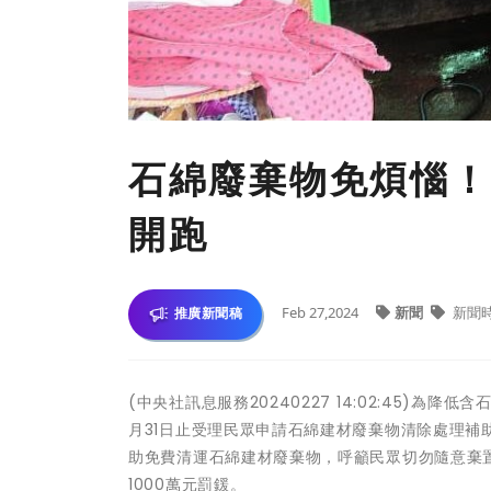
石綿廢棄物免煩惱！
開跑
Feb 27,2024
新聞
新聞
推廣新聞稿
(中央社訊息服務20240227 14:02:45)
月31日止受理民眾申請石綿建材廢棄物清除處理
助免費清運石綿建材廢棄物，呼籲民眾切勿隨意棄
1000萬元罰鍰。