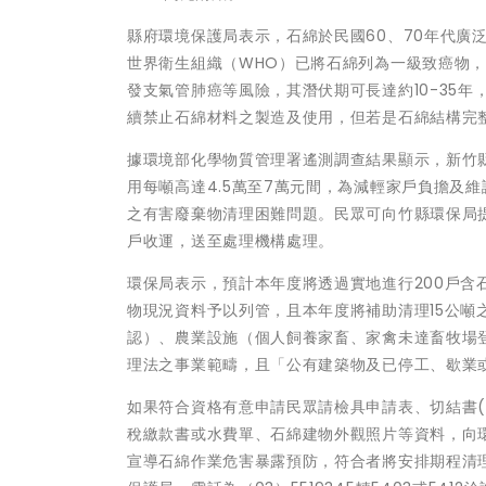
縣府環境保護局表示，石綿於民國60、70年代廣
世界衛生組織（WHO）已將石綿列為一級致癌物
發支氣管肺癌等風險，其潛伏期可長達約10-35年
續禁止石綿材料之製造及使用，但若是石綿結構完
據環境部化學物質管理署遙測調查結果顯示，新竹
用每噸高達4.5萬至7萬元間，為減輕家戶負擔及
之有害廢棄物清理困難問題。民眾可向竹縣環保局
戶收運，送至處理機構處理。
環保局表示，預計本年度將透過實地進行200戶
物現況資料予以列管，且本年度將補助清理15公
認）、農業設施（個人飼養家畜、家禽未達畜牧場
理法之事業範疇，且「公有建築物及已停工、歇業
如果符合資格有意申請民眾請檢具申請表、切結書
稅繳款書或水費單、石綿建物外觀照片等資料，向
宣導石綿作業危害暴露預防，符合者將安排期程清