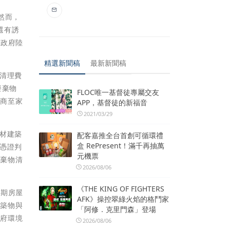
然而，
還有誘
起政府陸
精選新聞稿
最新新聞稿
清理費
廢棄物
FLOC唯一基督徒專屬交友
廠商至家
APP，基督徒的新福音
2021/03/29
材建築
配客嘉推全台首創可循環禮
盒 RePresent！滿千再抽萬
憑證判
元機票
廢棄物清
2026/08/06
《THE KING OF FIGHTERS
近期房屋
AFK》操控翠綠火焰的格鬥家
建築物與
「阿修．克里門森」登場
政府環境
2026/08/06