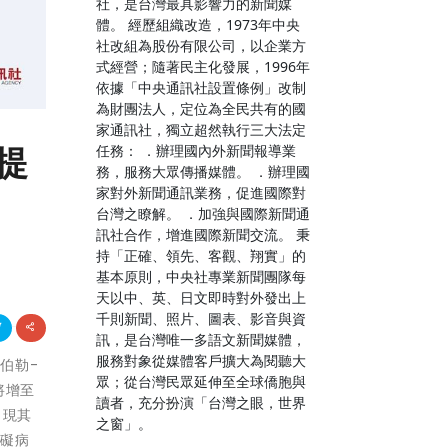
社，是台灣最具影響力的新聞媒
體。 經歷組織改造，1973年中央
社改組為股份有限公司，以企業方
式經營；隨著民主化發展，1996年
依據「中央通訊社設置條例」改制
為財團法人，定位為全民共有的國
家通訊社，獨立超然執行三大法定
者提
任務： ．辦理國內外新聞報導業
務，服務大眾傳播媒體。 ．辦理國
家對外新聞通訊業務，促進國際對
台灣之瞭解。 ．加強與國際新聞通
訊社合作，增進國際新聞交流。 秉
持「正確、領先、客觀、翔實」的
基本原則，中央社專業新聞團隊每
天以中、英、日文即時對外發出上
千則新聞、照片、圖表、影音與資
訊，是台灣唯一多語文新聞媒體，
服務對象從媒體客戶擴大為閱聽大
斯伯勒-
眾；從台灣民眾延伸至全球僑胞與
將增至
讀者，充分扮演「台灣之眼，世界
出現其
之窗」。
障礙病