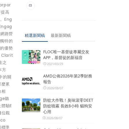
por
著提高
Eng
ngag
動網路營
精選新聞稿
最新新聞稿
一獨特的
案的優勢
FLOC唯一基督徒專屬交友
arit
APP，基督徒的新福音
生之
2021/03/29
本方
AMD公佈2026年第2季財務
話中的關
報告
那麼累
2026/08/07
力相
ge聽
防蚊大作戰！臭味滾零DEET
體驗E
防蚊噴霧 長效8小時 貓狗安
心用
號攤位觀
2026/08/07
co
和標準