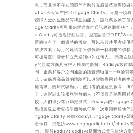
患，而且也不存在讀唇等有助於克服某些聽覺障礙的視覺
ation今天宣布推出Engage Clarity。
聽障人士的生活品質和互動能力，該服務啟動了個
age Clarity可與電信營運商的通訊網路順暢
e Clarity可透過行動語音、固定語音或OTT/Web
運商擁有了一個獨特的機會，可以為其使用者提供
解決方案，每月的建議零售價低於一杯咖啡的價格
可擴展至消費者和企業通話中的任何人。 憑藉在媒體處理
y的益處方面具有得天獨厚的優勢。Radisys數位
間、企業和客戶之間通話的語音清晰度——無論背
式，確保最高品質的體驗可以改變聽覺困難者的生活。」 
鍵需求。臨床試驗顯示，使用者的滿意度很高，90
了，這彰顯出該服務對每個人（不僅僅是聽覺困難
較，人們很少進行聽覺測試。Radisys的Engage
覺檔案建立者更換手機時或每年一次定期瞭解他們
ngage Clarity 聆聽Radisys Engage 
看示範，或造訪www.engagedigital.ai/cla
m。 關於Radisys Radisys是開放式電