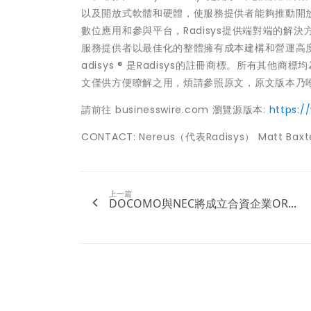
以及開放式軟體和硬體，使服務提供者能夠推動開
數位應用和參與平台，Radisys提供端對端的
服務提供者以最佳化的整體擁有成本建構和營運高度可擴
adisys ® 是Radisys的註冊商標。所有
文僅供方便瞭解之用，煩請參照原文，原文版本乃
請前往 businesswire.com 瀏覽源版本:
https:
CONTACT: Nereus（代表Radisys） Matt Baxter
上一篇
DOCOMO與NEC將成立合資企業OR...