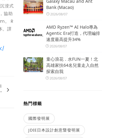
Galaxy Macau and Ant
到沉浸式
Bank (Macao)
，協助
2026/08/07
m。 R
AMD Ryzen™ AI Halo專為
本。譯
Agentic Era打造，代理編排
速度最高提升34%
2026/08/07
K/
童心浪花．水FUN一夏！北
高雄家扶64名兒童走入自然
探索自我
2026/08/07
篇
.
熱門標籤
國際發明展
JDIE日本設計創意暨發明展