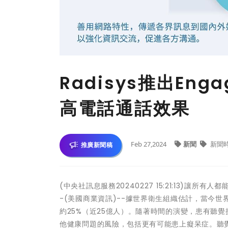
Radisys推出Eng
高電話通話效果
Feb 27,2024
新聞
新聞
推廣新聞稿
(中央社訊息服務20240227 15:21:13)
-(美國商業資訊)--據世界衛生組織估計，當今世
約25%（近25億人）。隨著時間的演變，患有聽
他健康問題的風險，包括更有可能患上癡呆症。聽