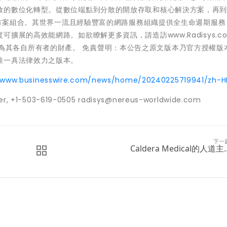
放的數位化轉型。從數位端點到分散的開放存取和核心解決方案，再
解決方案組合。其世界一流且經驗豐富的網路服務組織提供全生命週期服務
展的高效能網路。如欲瞭解更多資訊，請造訪www.Radisys.co
其他商標均為其各自所有者的財產。 免責聲明：本公告之原文版本乃官方授權版
唯一具法律效力之版本。
//www.businesswire.com/news/home/20240225719941/zh-H
, +1-503-619-0505 radisys@nereus-worldwide.com
下一
Caldera Medical的人道主..