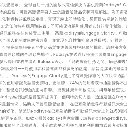
提示。 全球首屈一指的開放式電信解決方案供應商Radisys® Cor
這是一項獨特的服務，可提高聽覺障礙人士的語音通話品質和可理解性。為了顯
人化和獨特的服務設定檔，實現了線上即時強化，從而提供卓越的體驗。
整合，無需任何特殊應用和裝置，即可確保流暢和使用者友好的實作體驗。E
通訊服務在任何裝置上使用。 憑藉Radisys的Engage Clarity，行
完全個人化的健康解決方案，並實現包容性和社會改善目標。針對這
，可提高聽覺損失者的生活品質並改善其獲得服務的機會。該解決方
領域的全球領先地位，Radisys在透過服務提供者提供Engage Cl
體驗和應用業務主管Al Balasco表示：「能夠確保祖孫之間、病患和醫
景雜訊如何——對使用者和營運商都有廣泛的益處。語音是溝通的最基
Radisys的Engage Clarity滿足了有聽覺障礙的人在語音通
%的使用者認為語音更清晰、更易聽；74%的使用者表示通話變得不
者）整體通訊體驗的正向影響。 聽覺健康常常被忽視。與每年檢查視
 Clarity為行動網路營運商提供了一個獨特的切入點，透過建議在Enga
的最新情況，協助人們管理聽覺健康。 在巴塞隆納世界行動通訊大會上
Clarity帶來的變化。請造訪Radisys在巴塞隆納世界行動通訊大會上的2D50
rity瞭解更多資訊。如欲安排與Radisys專家會面，請聯絡open@radisys.
信解決方案和服務的全球領導者。其分散式平台和整合服務利用開放式參考架構