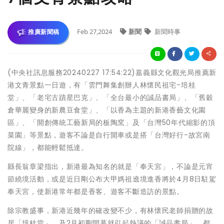
Feb 27,2024
新聞
新聞時事
推廣新聞稿
(中央社訊息服務20240227 17:54:22)嘉義縣文化觀光局推薦新
港文青景點一日遊，有「雲門舞集創辦人林懷民祖宅-培桂
堂」、「老宅古蹟星巴克」、「全台最小的誠品書局」、「舊穀
倉華麗變身的新農豆食堂」、「以香為主題的新港香藝文化園
區」、「開創傳統工藝新局的板陶窯」及「台灣50年代縮影的頂
菜園」等景點，遊客不論是自行開車或是搭「台灣好行-故宮南
院線」，都能輕鬆抵達。
縣長翁章梁指出，新港最為知名的就是「奉天宮」，不論是元宵
節繞境活動，或是近日剛公布大甲媽祖遶境進香將於4月8日駐駕
奉天宮，使新港常年都是香客、遊客不斷造訪的景點。
除宗教盛事，新港近幾年的確改變不少，有林懷民老師捐贈的故
居「培桂堂」，及2月初剛開幕就引起熱議的「誠品書局」，都