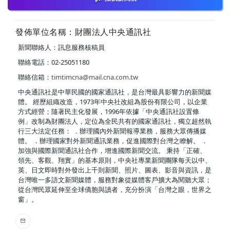
發佈單位名稱：財團法人中央通訊社
新聞聯絡人：訊息服務核稿員
聯絡電話：02-25051180
聯絡信箱：
timtimcna@mail.cna.com.tw
中央通訊社是中華民國的國家通訊社，是台灣最具影響力的新聞媒
體。 經歷組織改造，1973年中央社改組為股份有限公司，以企業
方式經營；隨著民主化發展，1996年依據「中央通訊社設置條
例」改制為財團法人，定位為全民共有的國家通訊社，獨立超然執
行三大法定任務： ．辦理國內外新聞報導業務，服務大眾傳播媒
體。 ．辦理國家對外新聞通訊業務，促進國際對台灣之瞭解。 ．
加強與國際新聞通訊社合作，增進國際新聞交流。 秉持「正確、
領先、客觀、翔實」的基本原則，中央社專業新聞團隊每天以中、
英、日文即時對外發出上千則新聞、照片、圖表、影音與資訊，是
台灣唯一多語文新聞媒體，服務對象從媒體客戶擴大為閱聽大眾；
從台灣民眾延伸至全球僑胞與讀者，充分扮演「台灣之眼，世界之
窗」。