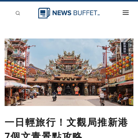
回到首頁
新聞稿分類
登入
刊登
一日輕旅行！文觀局推新港
7個文青景點攻略