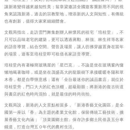
讓新港變得越來越知性美；翁章梁邀請全國遊客重新用不同的視
角來認識新港，過去的宗教聖地，增添新的人文與知性，有傳統
也有創新，值得大家來細細體會。
文觀局指出，走訪雲門舞集創辦人林懷民的祖宅「培桂堂」，不
只可以品味老宅的建築，更可以透過蔣勳、林強、林生祥等名家
的語音導覽，結合空間、聲音及場景，讓人彷彿穿越置身在當年
的場景，遊客至培桂堂即可租借名家語音導覽。
培桂堂內有著極簡玻璃屋的「星巴克」，不論是坐在玻璃窗內慵
懶地喝著咖啡，或是坐在茂盛高大的龍眼樹下承接暖暖冬陽和草
木香，都是自帶愜意感；還有「全台最迷你的誠品書店」就位於
培桂堂旁，門口大大的紅色頂棚，超級顯眼；將新港的復古街道
與書店的紅色時尚混拍，就是最佳的時尚街拍。
文觀局說，新港的人文景點相當多，「新港香藝文化園區」是全
國第一座以「香」為主題的產業文化館，保留傳統工藝技術，擴
展香藝文化內涵；「頂菜園鄉土館」保存許多鄉土民俗及五分車
鐵道，打造台灣五Ｏ年代的農村生活。