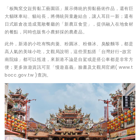
「板陶窯交趾剪黏工藝園區」展示傳統的剪黏藝術作品，還有巨
大貓咪車站、貓站長，將傳統與童趣結合，讓人耳目一新；還有
日式穀倉改造成寬敞餐廳的「新農豆食堂」，提供融入在地食材
的餐點，同時也販售小農鮮採的農產品。
此外，新港的小吃有鴨肉羹、粉圓冰、粉條冰、臭酸麵等，都是
高人氣的美味小吃，文觀局說明，這些景點搭「台灣好行-故宮
南院線」都可以抵達，來新港不論是自駕或是搭公車都是非常方
便；更多旅遊資訊可至「慢遊嘉義」臉書及文觀局官網( www.t
bocc.gov.tw )查詢。