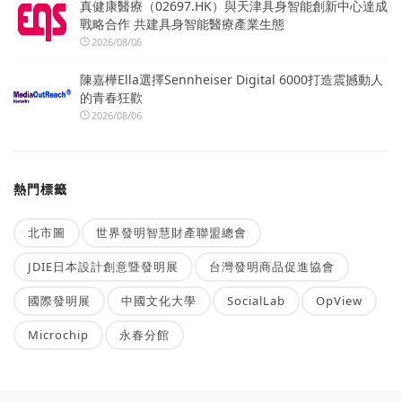
真健康醫療（02697.HK）與天津具身智能創新中心達成
戰略合作 共建具身智能醫療產業生態
2026/08/06
陳嘉樺Ella選擇Sennheiser Digital 6000打造震撼動人
的青春狂歡
2026/08/06
熱門標籤
北市圖
世界發明智慧財產聯盟總會
JDIE日本設計創意暨發明展
台灣發明商品促進協會
國際發明展
中國文化大學
SocialLab
OpView
Microchip
永春分館