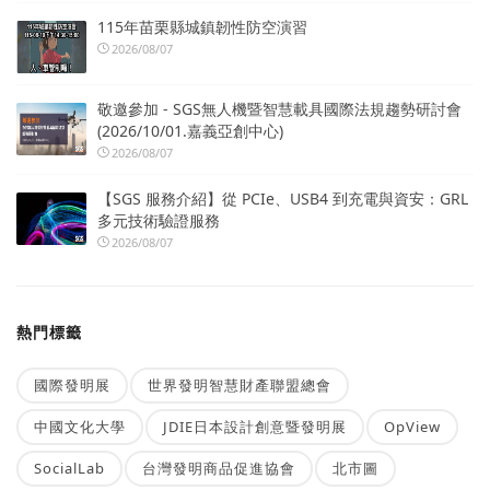
115年苗栗縣城鎮韌性防空演習
2026/08/07
敬邀參加 - SGS無人機暨智慧載具國際法規趨勢研討會
(2026/10/01.嘉義亞創中心)
2026/08/07
【SGS 服務介紹】從 PCIe、USB4 到充電與資安：GRL
多元技術驗證服務
2026/08/07
熱門標籤
國際發明展
世界發明智慧財產聯盟總會
中國文化大學
JDIE日本設計創意暨發明展
OpView
SocialLab
台灣發明商品促進協會
北市圖