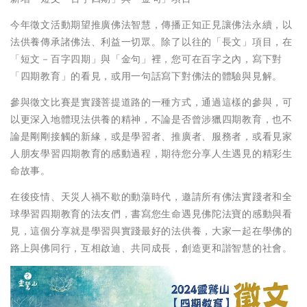
今年徵文活動期望推廣佛法智慧，傳播正知正見讓佛法永續，以
法供養傳承諸佛法、利益一切眾。除了以往的「長文」項目，在
「短文－百字四期」與「金句」裡，您可在百字之內，寫下對
「四期教育」的看見，或用一句話寫下對佛法的體驗與見解。
參與徵文比賽是實踐菩提道路的一種方式，通過這樣的參與，可
以更深入地體現法供養的精神，不論是否曾涉獵四期教育，也不
論是剛剛接觸的新緣，或是學習者、推廣者、服務者，或看見家
人朋友學習四期教育的感動過程，期待您分享人生遇見的精彩生
命故事。
在後疫情、天災人禍不歇的動蕩時代，邀請所有佛法實踐者和全
球學習四期教育的法友們，書寫您生命遇見佛陀法寶的感動與看
見，這個分享就是學習與實踐最好的法供養，大家一起在學佛的
路上與佛同行，互相啟迪、共同成長，創造更和諧智慧的社會。