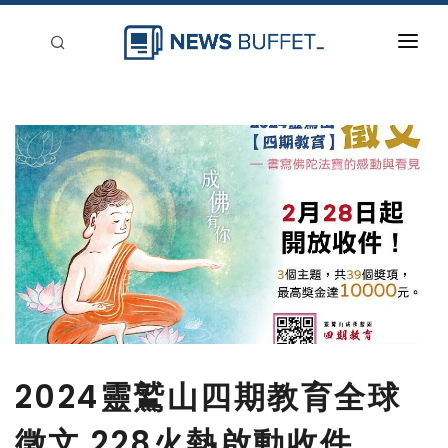
回到首頁
新聞稿分類
登入
刊登
2024靈鷲山四期教育全球
徵文 228火熱啟動收件