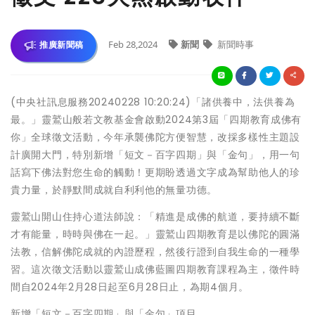
Feb 28,2024
新聞
新聞時事
推廣新聞稿
(中央社訊息服務20240228 10:20:24)「諸供養中，法供養為
最。」靈鷲山般若文教基金會啟動2024第3屆「四期教育成佛有
你」全球徵文活動，今年承襲佛陀方便智慧，改採多樣性主題設
計廣開大門，特別新增「短文－百字四期」與「金句」，用一句
話寫下佛法對您生命的觸動！更期盼透過文字成為幫助他人的珍
貴力量，於靜默間成就自利利他的無量功德。
靈鷲山開山住持心道法師說：「精進是成佛的航道，要持續不斷
才有能量，時時與佛在一起。」靈鷲山四期教育是以佛陀的圓滿
法教，信解佛陀成就的內證歷程，然後行證到自我生命的一種學
習。這次徵文活動以靈鷲山成佛藍圖四期教育課程為主，徵件時
間自2024年2月28日起至6月28日止，為期4個月。
新增「短文－百字四期」與「金句」項目