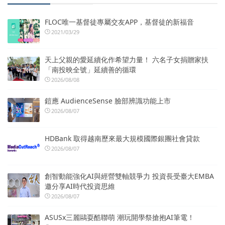
FLOC唯一基督徒專屬交友APP，基督徒的新福音
2021/03/29
天上父親的愛延續化作希望力量！ 六名子女捐贈家扶
「南投映全號」延續善的循環
2026/08/08
鎧應 AudienceSense 臉部辨識功能上市
2026/08/07
HDBank 取得越南歷來最大規模國際銀團社會貸款
2026/08/07
創智動能強化AI與經營雙軸競爭力 投資長受臺大EMBA
邀分享AI時代投資思維
2026/08/07
ASUSx三麗鷗耍酷聯萌 潮玩開學祭搶抱AI筆電！