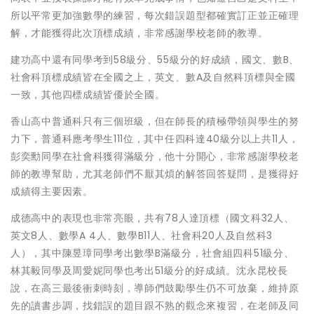
所以平常更加強數學的練習，每次錯誤題型都確實訂正並正確理
解，才能獲得此次頂標成績，非常感謝學校老師的教導。
建功高中還有同學考到58級分、55級分的好成績，國文、數B、
社會科頂標成績皆在全國之上，英文、數A及自然科頂標與全國
一致，其他四標成績皆優於全國。
香山高中普通科只有三個班級，但在師長的積極帶領與學生的努
力下，普通科應考學生111位，其中任四科達40級分以上共11人，
彭奕勳同學在社會科獲得滿級分，他十分開心，非常感謝學校老
師的教導幫助，尤其老師們不厭其煩的解答回答疑問，是獲得好
成績得主要因素。
成德高中的表現也非常亮眼，共有78人達頂標（國文科32人、
英文8人、數學A 4人、數學B11人、社會科20人及自然科3
人），其中陳昱璋同學考出數學B滿級分，社會組四科51級分、
林其毅同學及周愛妮同學也考出51級分的好成績。沈永昆校長
說，在高三最後衝刺時刻，導師們鼓勵學生仍不可放棄，維持原
先的讀書步調，找錯誤的題目跟不熟的觀念來複習，在老師及同