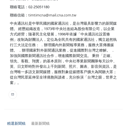
聯絡電話：02-25051180
聯絡信箱：
timtimcna@mail.cna.com.tw
中央通訊社是中華民國的國家通訊社，是台灣最具影響力的新聞媒
體。 經歷組織改造，1973年中央社改組為股份有限公司，以企業
方式經營；隨著民主化發展，1996年依據「中央通訊社設置條
例」改制為財團法人，定位為全民共有的國家通訊社，獨立超然執
行三大法定任務： ．辦理國內外新聞報導業務，服務大眾傳播媒
體。 ．辦理國家對外新聞通訊業務，促進國際對台灣之瞭解。 ．
加強與國際新聞通訊社合作，增進國際新聞交流。 秉持「正確、
領先、客觀、翔實」的基本原則，中央社專業新聞團隊每天以中、
英、日文即時對外發出上千則新聞、照片、圖表、影音與資訊，是
台灣唯一多語文新聞媒體，服務對象從媒體客戶擴大為閱聽大眾；
從台灣民眾延伸至全球僑胞與讀者，充分扮演「台灣之眼，世界之
窗」。
精選新聞稿
最新新聞稿