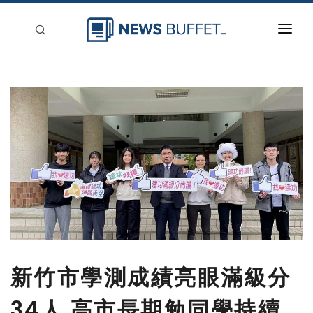
回到首頁
新聞稿分類
登入
刊登
新竹市學測成績亮眼滿級分
34人 高市長期勉同學持續