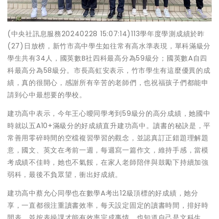
(中央社訊息服務20240228 15:07:14)113學年度學測成績於昨
(27)日放榜，新竹市高中學生如往常有高水準表現，單科滿級分
學生共有34人，國英數B社四科最高分為59級分；國英數A自四
科最高分為58級分。市長高虹安表示，竹市學生有這麼優異的成
績，真的很開心，感謝所有辛苦的老師們，也祝福孩子們都能申
請到心中最想要的學校。
建功高中表示，今年王心曖同學考到59級分的高分成績，她國中
時就以五A10+滿級分的好成績直升建功高中。讀書的秘訣是，平
常善用零碎時間的空檔複習學習的觀念，並認真訂正錯題理解題
意，國文、英文在考前一週，每週寫一篇作文，維持手感，當模
考成績不佳時，她也不氣餒，在家人老師陪伴與鼓勵下持續加強
弱科，最後不負眾望，衝出好成績。
建功高中蔡允心同學也在數學A考出12級頂標的好成績，她分
享，一直都很注重讀書效率，每天設定固定的讀書時間，排好時
間表，並按表操課才能有效率完成事情，也知道自己是文科生，