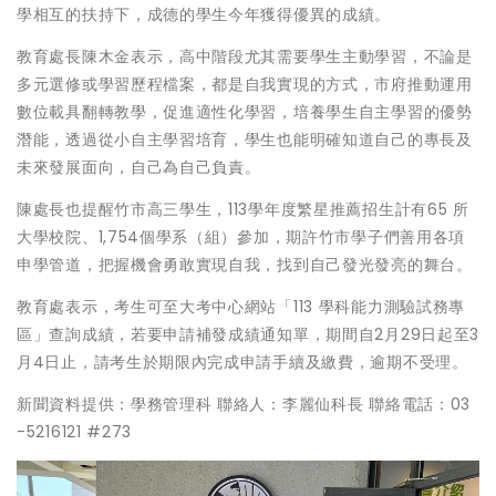
學相互的扶持下，成德的學生今年獲得優異的成績。
教育處長陳木金表示，高中階段尤其需要學生主動學習，不論是
多元選修或學習歷程檔案，都是自我實現的方式，市府推動運用
數位載具翻轉教學，促進適性化學習，培養學生自主學習的優勢
潛能，透過從小自主學習培育，學生也能明確知道自己的專長及
未來發展面向，自己為自己負責。
陳處長也提醒竹市高三學生，113學年度繁星推薦招生計有65 所
大學校院、1,754個學系（組）參加，期許竹市學子們善用各項
申學管道，把握機會勇敢實現自我，找到自己發光發亮的舞台。
教育處表示，考生可至大考中心網站「113 學科能力測驗試務專
區」查詢成績，若要申請補發成績通知單，期間自2月29日起至3
月4日止，請考生於期限內完成申請手續及繳費，逾期不受理。
新聞資料提供：學務管理科 聯絡人：李麗仙科長 聯絡電話：03
-5216121 #273