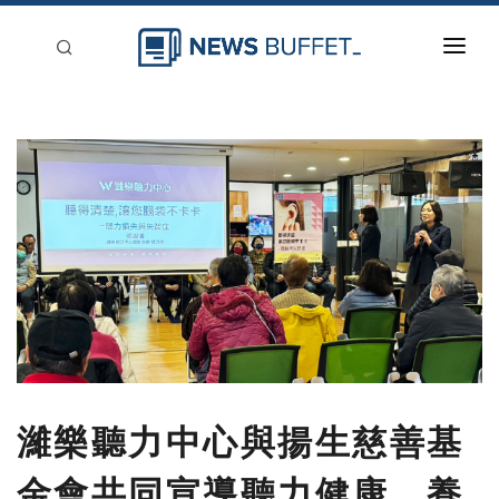
回到首頁
新聞稿分類
登入
刊登
濰樂聽力中心與揚生慈善基
金會共同宣導聽力健康，養