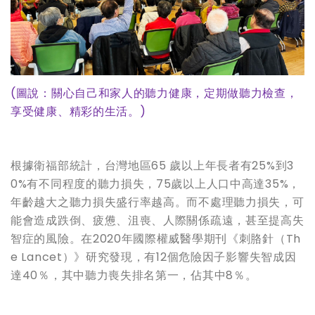
(
圖說：關心自己和家人的聽力健康，定期做聽力檢查，
享受健康、精彩的生活。)
根據衛福部統計，台灣地區65 歲以上年長者有25%到3
0%有不同程度的聽力損失，75歲以上人口中高達35%，
年齡越大之聽力損失盛行率越高。而不處理聽力損失，可
能會造成跌倒、疲憊、沮喪、人際關係疏遠，甚至提高失
智症的風險。在2020年國際權威醫學期刊《刺胳針（Th
e Lancet）》研究發現，有12個危險因子影響失智成因
達40％，其中聽力喪失排名第一，佔其中8％。