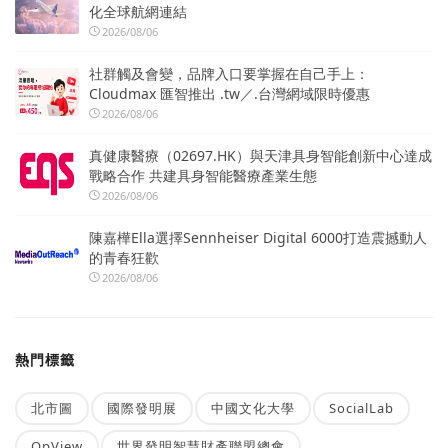
化全球航網連結
2026/08/06
社群觸及會變，品牌入口要掌握在自己手上：
Cloudmax 匯智推出 .tw／.台灣網域限時優惠
2026/08/06
真健康醫療（02697.HK）與天津具身智能創新中心達成
戰略合作 共建具身智能醫療產業生態
2026/08/06
陳嘉樺Ella選擇Sennheiser Digital 6000打造震撼動人
的青春狂歡
2026/08/06
熱門標籤
北市圖
國際發明展
中國文化大學
SocialLab
OpView
世界發明智慧財產聯盟總會