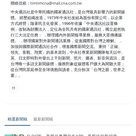
聯絡信箱：
timtimcna@mail.cna.com.tw
中央通訊社是中華民國的國家通訊社，是台灣最具影響力的新聞媒
體。 經歷組織改造，1973年中央社改組為股份有限公司，以企業
方式經營；隨著民主化發展，1996年依據「中央通訊社設置條
例」改制為財團法人，定位為全民共有的國家通訊社，獨立超然執
行三大法定任務： ．辦理國內外新聞報導業務，服務大眾傳播媒
體。 ．辦理國家對外新聞通訊業務，促進國際對台灣之瞭解。 ．
加強與國際新聞通訊社合作，增進國際新聞交流。 秉持「正確、
領先、客觀、翔實」的基本原則，中央社專業新聞團隊每天以中、
英、日文即時對外發出上千則新聞、照片、圖表、影音與資訊，是
台灣唯一多語文新聞媒體，服務對象從媒體客戶擴大為閱聽大眾；
從台灣民眾延伸至全球僑胞與讀者，充分扮演「台灣之眼，世界之
窗」。
精選新聞稿
最新新聞稿