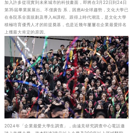
加入許多從現實到未來城市的科技畫面，即將在3月22日到24日
第35屆畢業展展出。不僅廣告 系，因應AI全球趨勢，文化大學已
在各院系全面規劃及導入AI課程。跟得上時代潮流，是文化大學
積極培育優秀人才的前提奠基，也是近幾年屢屢在企業最愛排名
上獲最大肯定的原因。
2024年「企業最愛大學生調查」，由遠見研究調查中心電話邀