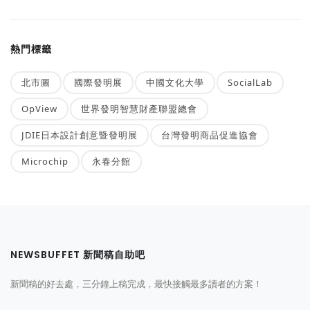
熱門標籤
北市圖
國際發明展
中國文化大學
SocialLab
OpView
世界發明智慧財產聯盟總會
JDIE日本設計創意暨發明展
台灣發明商品促進協會
Microchip
永春分館
NEWSBUFFET 新聞稿自助吧
新聞稿的好去處，三分鐘上稿完成，最快接觸最多讀者的方案！