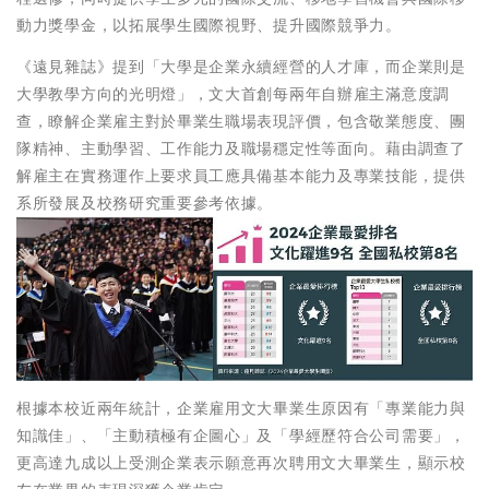
動力獎學金，以拓展學生國際視野、提升國際競爭力。
《遠見雜誌》提到「大學是企業永續經營的人才庫，而企業則是
大學教學方向的光明燈」，文大首創每兩年自辦雇主滿意度調
查，瞭解企業雇主對於畢業生職場表現評價，包含敬業態度、團
隊精神、主動學習、工作能力及職場穩定性等面向。藉由調查了
解雇主在實務運作上要求員工應具備基本能力及專業技能，提供
系所發展及校務研究重要參考依據。
根據本校近兩年統計，企業雇用文大畢業生原因有「專業能力與
知識佳」、「主動積極有企圖心」及「學經歷符合公司需要」，
更高達九成以上受測企業表示願意再次聘用文大畢業生，顯示校