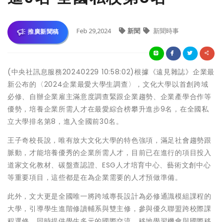
Feb 29,2024
新聞
新聞時事
推廣新聞稿
(中央社訊息服務20240229 10:58:02)根據《遠見雜誌》企業最
新公布的〈2024企業最愛大學生調查〉，文化大學以首創跨域
必修、自辦企業雇主滿意度調查緊跟企業趨勢、企業產學合作等
優勢，培養企業所需人才在最愛綜合榜攀升進步9名，在全國私
立大學排名第8，進入全國前30名。
王子奇校長說，唯有放大文化大學的特色強項，滿足社會趨勢跟
脈動，才能培養優秀的企業所需人才，目前已在進行的項目投入
道家文化教材、碳盤查認證、ESG人才培育中心、藝術文創中心
等重要項目，這些都是在為企業需要的人才預做準備。
此外，文大更是全國唯一將跨域專長設計為必修通識模組課程的
大學，引導學生進階修讀輔系與雙主修，參與優久聯盟跨校際課
程選修，同時提供學生多元的國際交流、移地學習機會與國際移