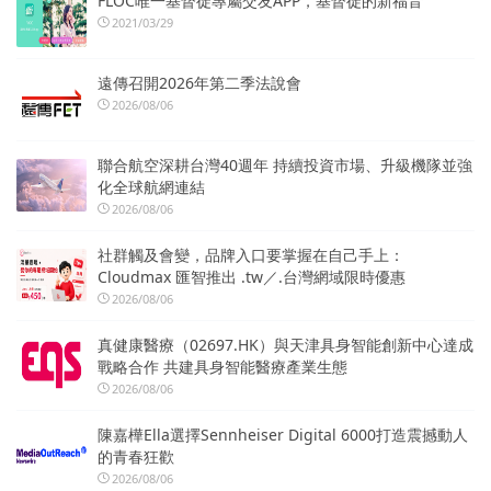
FLOC唯一基督徒專屬交友APP，基督徒的新福音
2021/03/29
遠傳召開2026年第二季法說會
2026/08/06
聯合航空深耕台灣40週年 持續投資市場、升級機隊並強
化全球航網連結
2026/08/06
社群觸及會變，品牌入口要掌握在自己手上：
Cloudmax 匯智推出 .tw／.台灣網域限時優惠
2026/08/06
真健康醫療（02697.HK）與天津具身智能創新中心達成
戰略合作 共建具身智能醫療產業生態
2026/08/06
陳嘉樺Ella選擇Sennheiser Digital 6000打造震撼動人
的青春狂歡
2026/08/06