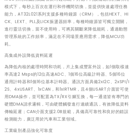
模式下，每秒上百次在運行和停機間切換，並提供快速處理任務
能力，AT32L021系列支援多種時鐘源（CRM），包括HEXT、HI
CK、LEXT、PLL及LICK振盪器頻率，每種時鐘源皆可獨立開關，
進行靈活切換，當不使用時，可將其關斷來降低能耗，通過動態
管理系統的工作頻率，滿足在不同場景應用需求，降低MCU功
耗。
高集成外設降低資料延遲
為降低內核的處理時間和功耗，片上集成豐富外設，如1個取樣速
率高達2 Msps的12位高速ADC、1個16位高級計時器、5個16位
通用計時器和1個16位基本計時器。通訊方面具備2xI2C、2xSPI/I
2S、4xUSART、1xCAN，和1xIRTMR，且4個USART介面皆可使
用DMA操作，並可配置為TX/RX引腳互換，每一通道皆有專門的
硬體DMA請求邏輯，可由硬體觸發進行連續通訊，有效降低資料
傳輸延遲；CAN介面支援2.0B規範，具備高可靠性和良好的錯誤
檢測能力，廣泛用於汽車和工業領域。
工業級別產品強化可靠度