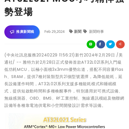
勢登場
Feb 29,2024
新聞
新聞時事
推廣新聞稿
(中央社訊息服務20240229 11:56:21)新竹2024年2月29日 /美
通社/ -- 雅特力於2月28日正式發佈首款AT32L021系列入門級
低功耗MCU，以極小面積3x3mm優勢出道，搭配不同容量Flas
h、SRAM，提供7種封裝類型共21個型號選擇，為降低能耗，延
長設備運作時間，AT32L021系列支援多種能耗模式和睡眠模
式，提供短啟動時間和多種喚醒事件，特別適用於可擕式設備、
無線感測器、OBD、BMS、RF工業控制、無線通訊模組及物聯網
設備等各種靠電池供電和小空間開發設計需求等設備。