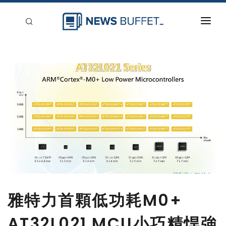
回到首頁
新聞稿分類
登入
刊登
雅特力首顆低功耗M0+
AT32L021 MCU小巧精悍強