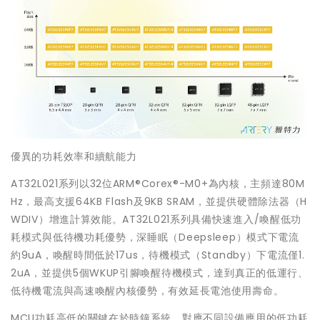
優異的功耗效率和續航能力
AT32L021系列以32位ARM®Corex®-M0+為內核，主頻達80M
Hz，最高支援64KB Flash及9KB SRAM，並提供硬體除法器（H
WDIV）增進計算效能。AT32L021系列具備快速進入/喚醒低功
耗模式與低待機功耗優勢，深睡眠（Deepsleep）模式下電流
約9uA，喚醒時間低於17us，待機模式（Standby）下電流僅1.
2uA，並提供5個WKUP引腳喚醒待機模式，達到真正的低運行、
低待機電流與高速喚醒內核優勢，有效延長電池使用壽命。
MCU功耗高低的關鍵在於時鐘系統，對應不同設備應用的低功耗