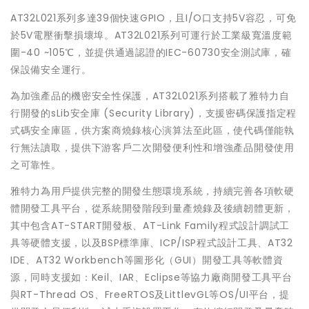
AT32L021系列多達39個快速GPIO，且I/O口支持5V容忍，可免
於5V電壓衝擊損壞埠。AT32L021系列可運行於工業級寬溫度範
圍-40 ~105℃，並提供通過認證的IEC-60730安全測試庫，確
保設備安全運行。
為加強產品的機密安全性保護，AT32L021系列搭載了雅特力自
行開發的sLib安全庫 (Security Library)，支援密碼保護指定程
式碼安全庫區，供方案商燒錄核心演算法至此區，使代碼僅能執
行無法讀取，提供下游客戶二次開發便利性和增強產品開發使用
之可靠性。
雅特力為用戶提供完整的開發生態環境系統，持續完善各項軟硬
體開發工具平台，從系統開發階段到量產燒錄及後續韌體更新，
其中包含AT-START開發板、AT-Link Family程式設計調試工
具等硬體支援，以及BSP標準庫、ICP/ISP程式設計工具、AT32
IDE、AT32 Workbench等圖形化（GUI）開發工具等軟體資
源，同時支援如：Keil、IAR、Eclipse等協力廠商開發工具平台
與RT-Thread OS、FreeRTOS及LittlevGL等OS/UI平台，提