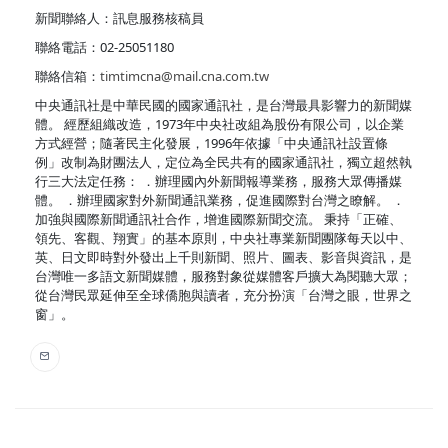
新聞聯絡人：訊息服務核稿員
聯絡電話：02-25051180
聯絡信箱：
timtimcna@mail.cna.com.tw
中央通訊社是中華民國的國家通訊社，是台灣最具影響力的新聞媒
體。 經歷組織改造，1973年中央社改組為股份有限公司，以企業
方式經營；隨著民主化發展，1996年依據「中央通訊社設置條
例」改制為財團法人，定位為全民共有的國家通訊社，獨立超然執
行三大法定任務： ．辦理國內外新聞報導業務，服務大眾傳播媒
體。 ．辦理國家對外新聞通訊業務，促進國際對台灣之瞭解。 ．
加強與國際新聞通訊社合作，增進國際新聞交流。 秉持「正確、
領先、客觀、翔實」的基本原則，中央社專業新聞團隊每天以中、
英、日文即時對外發出上千則新聞、照片、圖表、影音與資訊，是
台灣唯一多語文新聞媒體，服務對象從媒體客戶擴大為閱聽大眾；
從台灣民眾延伸至全球僑胞與讀者，充分扮演「台灣之眼，世界之
窗」。