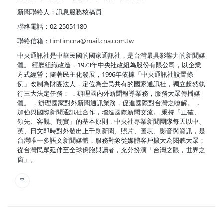
新聞聯絡人：訊息服務核稿員
聯絡電話：02-25051180
聯絡信箱：
timtimcna@mail.cna.com.tw
中央通訊社是中華民國的國家通訊社，是台灣最具影響力的新聞媒
體。 經歷組織改造，1973年中央社改組為股份有限公司，以企業
方式經營；隨著民主化發展，1996年依據「中央通訊社設置條
例」改制為財團法人，定位為全民共有的國家通訊社，獨立超然執
行三大法定任務： ．辦理國內外新聞報導業務，服務大眾傳播媒
體。 ．辦理國家對外新聞通訊業務，促進國際對台灣之瞭解。 ．
加強與國際新聞通訊社合作，增進國際新聞交流。 秉持「正確、
領先、客觀、翔實」的基本原則，中央社專業新聞團隊每天以中、
英、日文即時對外發出上千則新聞、照片、圖表、影音與資訊，是
台灣唯一多語文新聞媒體，服務對象從媒體客戶擴大為閱聽大眾；
從台灣民眾延伸至全球僑胞與讀者，充分扮演「台灣之眼，世界之
窗」。