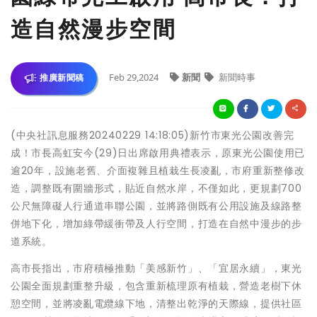
造自然漫步空間
Feb 29,2024
新聞
新聞時事
推廣新聞稿
(中央社訊息服務20240229 14:18:05)新竹市東光公園改善完
成！市長高虹安今(29)日出席啟用典禮表示，原東光公園使用已
逾20年，設施老舊、介面複雜且植栽生長凌亂，市府重新整修改
造，調整既有圍牆形式，貼近自然水岸，不僅如此，更規劃700
公尺無障礙人行通道串聯公園，並將路側既有公用設施及線路整
併地下化，增加綠帶緩衝帶及人行空間，打造在自然中漫步的步
道系統。
高市長指出，市府積極推動「美感新竹」、「宜居永續」，東光
公園全面規劃重整升級，包含重新梳理原有植栽，營造老樹下休
憩空間，並將凌亂電纜線下地，清整出乾淨的天際線，提供社區