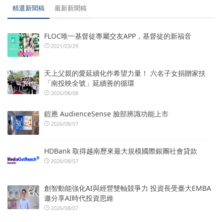
精選新聞稿
最新新聞稿
FLOC唯一基督徒專屬交友APP，基督徒的新福音
2021/03/29
天上父親的愛延續化作希望力量！ 六名子女捐贈家扶
「南投映全號」延續善的循環
2026/08/08
鎧應 AudienceSense 臉部辨識功能上市
2026/08/07
HDBank 取得越南歷來最大規模國際銀團社會貸款
2026/08/07
創智動能強化AI與經營雙軸競爭力 投資長受臺大EMBA
邀分享AI時代投資思維
2026/08/07