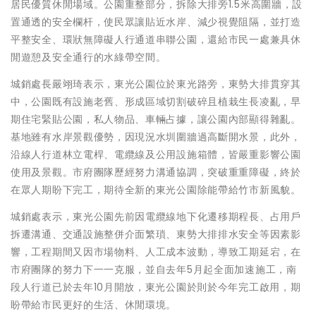
居民優質休閒場域。公園重整部分，拆除大排旁1.5米高圍牆，設
置通透的安全欄杆，使民眾讓貼近水岸、減少視覺阻隔，並打造
平整安全、環狀無障礙人行通道串聯公園，還給市民一處兼具休
閒遊憩及安全通行的水綠帶空間。
城銷處長嚴翊琦表示，東光公園位於東光路旁，東勢大排貫穿其
中，公園既有設施老舊、形成區域切割破碎且植栽生長凌亂，早
期住宅緊貼公園，私人物品、車輛占據，讓公園內部顯得雜亂。
基地雖有水岸景觀優勢，因現況水圳圍牆過高斷開水景，此外，
沿線人行道林立電桿、電纜線及公用設施箱體，皆嚴重影響公園
使用及景觀。市府團隊歷經努力溝通協調，突破重重障礙，終於
在眾人期盼下完工，期待全新的東光公園除能帶給竹市新風貌。
城銷處表示，東光公園先前因電纜線地下化遷移期程長、占用戶
拆遷溝通、交通設施整併介面繁瑣、東勢大排排水安全等因素影
響，工程期間又因市場物料、人工成本波動，導致工期延宕，在
市府團隊的努力下一一克服，並自去年5月起全面加速施工，南
段人行道已於去年10月開放，東光公園於則於今年完工啟用，期
盼帶給市民更好的生活、休閒環境。