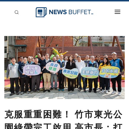
回到首頁
新聞稿分類
登入
刊登
克服重重困難！ 竹市東光公
園綠帶完工啟用 高市長：打