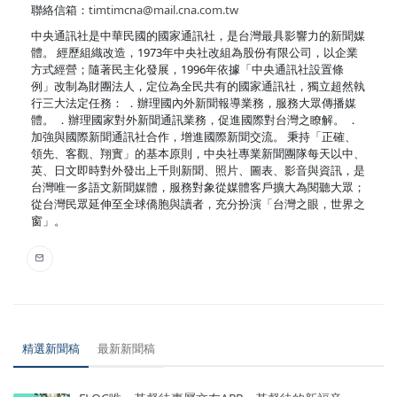
聯絡信箱：
timtimcna@mail.cna.com.tw
中央通訊社是中華民國的國家通訊社，是台灣最具影響力的新聞媒
體。 經歷組織改造，1973年中央社改組為股份有限公司，以企業
方式經營；隨著民主化發展，1996年依據「中央通訊社設置條
例」改制為財團法人，定位為全民共有的國家通訊社，獨立超然執
行三大法定任務： ．辦理國內外新聞報導業務，服務大眾傳播媒
體。 ．辦理國家對外新聞通訊業務，促進國際對台灣之瞭解。 ．
加強與國際新聞通訊社合作，增進國際新聞交流。 秉持「正確、
領先、客觀、翔實」的基本原則，中央社專業新聞團隊每天以中、
英、日文即時對外發出上千則新聞、照片、圖表、影音與資訊，是
台灣唯一多語文新聞媒體，服務對象從媒體客戶擴大為閱聽大眾；
從台灣民眾延伸至全球僑胞與讀者，充分扮演「台灣之眼，世界之
窗」。
精選新聞稿
最新新聞稿