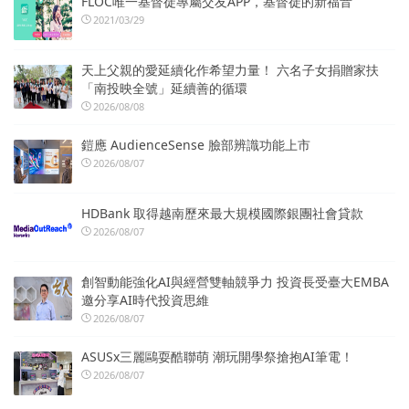
FLOC唯一基督徒專屬交友APP，基督徒的新福音
2021/03/29
天上父親的愛延續化作希望力量！ 六名子女捐贈家扶
「南投映全號」延續善的循環
2026/08/08
鎧應 AudienceSense 臉部辨識功能上市
2026/08/07
HDBank 取得越南歷來最大規模國際銀團社會貸款
2026/08/07
創智動能強化AI與經營雙軸競爭力 投資長受臺大EMBA
邀分享AI時代投資思維
2026/08/07
ASUSx三麗鷗耍酷聯萌 潮玩開學祭搶抱AI筆電！
2026/08/07