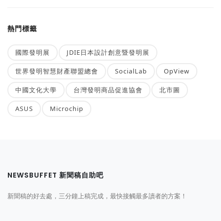
熱門標籤
國際發明展
JDIE日本設計創意暨發明展
世界發明智慧財產聯盟總會
SocialLab
OpView
中國文化大學
台灣發明商品促進協會
北市圖
ASUS
Microchip
NEWSBUFFET 新聞稿自助吧
新聞稿的好去處，三分鐘上稿完成，最快接觸最多讀者的方案！