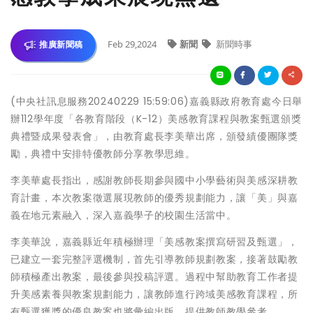
Feb 29,2024
新聞
新聞時事
推廣新聞稿
(中央社訊息服務20240229 15:59:06)嘉義縣政府教育處今日舉
辦112學年度「各教育階段（K-12）美感教育課程與教案甄選頒獎
典禮暨成果發表會」，由教育處長李美華出席，頒發績優團隊獎
勵，典禮中安排特優教師分享教學思維。
李美華處長指出，感謝教師長期參與國中小學藝術與美感深耕教
育計畫，本次教案徵選展現教師的優秀規劃能力，讓「美」與嘉
義在地元素融入，深入嘉義學子的校園生活當中。
李美華說，嘉義縣近年積極辦理「美感教案撰寫研習及甄選」，
已建立一套完整評選機制，首先引導教師規劃教案，接著鼓勵教
師積極產出教案，最後參與投稿評選。過程中幫助教育工作者提
升美感素養與教案規劃能力，讓教師進行跨域美感教育課程，所
有甄選獲獎的優良教案也將彙編出版，提供教師教學參考。