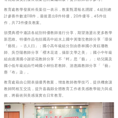
教育處教學發展科長葉信一表示，教案甄選報名踴躍，4組別總
計參賽件數達118件，最後選出8件特優，20件優等，45件佳
作，共73件優良教案。
頒獎典禮中邀請各組別特優教師進行分享，期望激盪出更多教學
新思維。特優作品包括國高中組水上國中黃瓊玟教師分享「環保
『藝視』－古人曰」；國小高年級組分別由香林國小黃鈺珊教
師、吳岱陽教師分享「櫻木花道，攝影文學之美」；國小中年級
組由過溝國小謝碧花教師分享「不『蚵』思『藝』」；幼兒園及
國小低年級組由竹崎國小林怡君教師、游惠娥教師分享「『藝』
塵『布』染」。
教育處藉由公開表揚優秀教案，增進教師教學技巧，提供機會讓
教師間相互交流，提升嘉義縣全體教育工作者美感教學能力與成
效，將藝術與美感落實在日常教育。