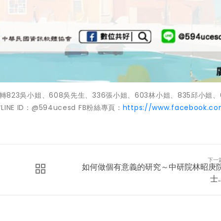
 轉823吳小姐、608吳先生、336張小姐、603林小姐、835邱小姐、6
官方LINE ID：@594ucesd FB粉絲專頁：
https://www.facebook.co
下一
如何做個有意義的研究～中研院林昭庚
士..