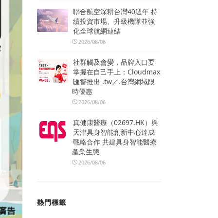
聯合航空深耕台灣40週年 持
續投資市場、升級機隊並強
化全球航網連結
2026/08/06
社群觸及會變，品牌入口要
掌握在自己手上：Cloudmax
匯智推出 .tw／.台灣網域限
時優惠
2026/08/06
真健康醫療（02697.HK）與
天津具身智能創新中心達成
戰略合作 共建具身智能醫療
產業生態
2026/08/06
熱門標籤