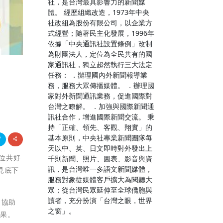
社，是台灣最具影響力的新聞媒
體。 經歷組織改造，1973年中央
社改組為股份有限公司，以企業方
式經營；隨著民主化發展，1996年
依據「中央通訊社設置條例」改制
為財團法人，定位為全民共有的國
家通訊社，獨立超然執行三大法定
任務： ．辦理國內外新聞報導業
務，服務大眾傳播媒體。 ．辦理國
家對外新聞通訊業務，促進國際對
台灣之瞭解。 ．加強與國際新聞通
訊社合作，增進國際新聞交流。 秉
持「正確、領先、客觀、翔實」的
基本原則，中央社專業新聞團隊每
天以中、英、日文即時對外發出上
數位共好
千則新聞、照片、圖表、影音與資
訊，是台灣唯一多語文新聞媒體，
見底下
服務對象從媒體客戶擴大為閱聽大
眾；從台灣民眾延伸至全球僑胞與
讀者，充分扮演「台灣之眼，世界
，協助
之窗」。
成果。