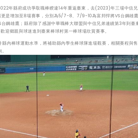
22年縣府成功爭取職棒睽違14年重返臺東，去(2023)年三場中信
場更是增加至8場賽事，分別為5/7-8、7/9-10為富邦悍將VS台鋼雄鷹
兄弟VS台鋼雄鷹；縣府除了感謝中華職棒大聯盟與中信兄弟連續第3年到臺
，歡迎鄉親與球迷進到臺東棒球村第一棒球場欣賞賽事。
升縣內棒球運動水準，將補助縣內學生棒球隊進場觀賽，相關賽程與
詢。