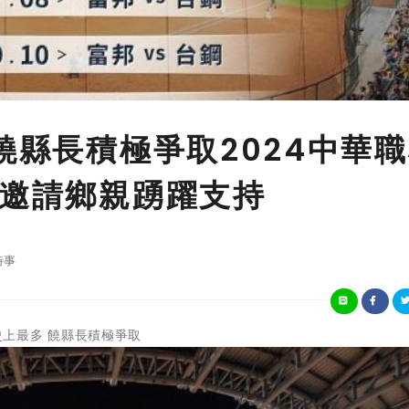
饒縣長積極爭取2024中華
 邀請鄉親踴躍支持
時事
！ 史上最多 饒縣長積極爭取