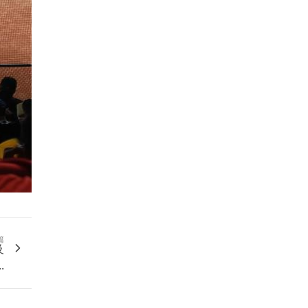
篇
及
.