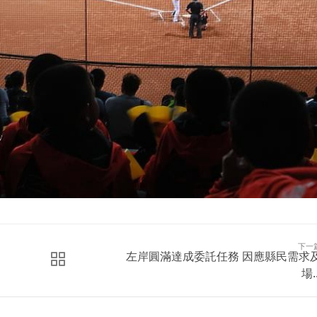
下一
左岸圓滿達成委託任務 因應縣民需求
場..