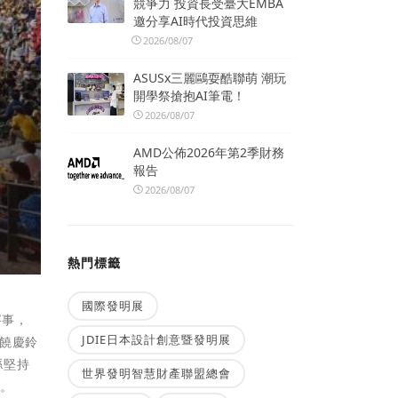
競爭力 投資長受臺大EMBA
邀分享AI時代投資思維
2026/08/07
ASUSx三麗鷗耍酷聯萌 潮玩
開學祭搶抱AI筆電！
2026/08/07
AMD公佈2026年第2季財務
報告
2026/08/07
熱門標籤
國際發明展
賽事，
JDIE日本設計創意暨發明展
饒慶鈴
縣堅持
世界發明智慧財產聯盟總會
事。