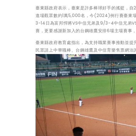
臺東縣政府表示，臺東是許多棒球好手的搖籃，自20
進場觀眾數約1萬5,000名，今(2024)例行賽臺東
3-14日為富邦悍將VS中信兄弟及9/3-4中信
賽，更要感謝新加入的台鋼雄鷹安排6場主場賽事
臺東縣政府教育處指出，為支持職業賽事推動並提
民眾請上中華職棒、台鋼雄鷹及中信育樂售票網洽