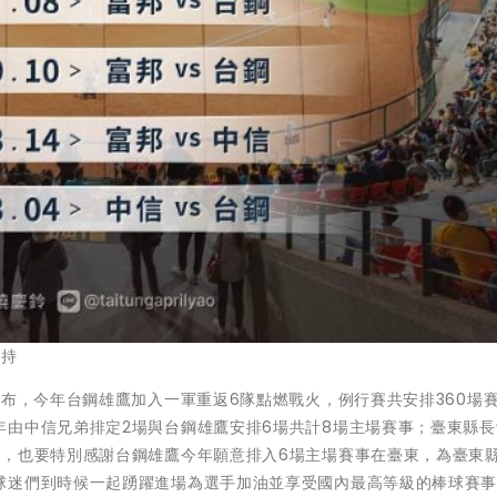
支持
公布，今年台鋼雄鷹加入一軍重返6隊點燃戰火，例行賽共安排360場
年由中信兄弟排定2場與台鋼雄鷹安排6場共計8場主場賽事；臺東縣長
外，也要特別感謝台鋼雄鷹今年願意排入6場主場賽事在臺東，為臺東
球迷們到時候一起踴躍進場為選手加油並享受國內最高等級的棒球賽