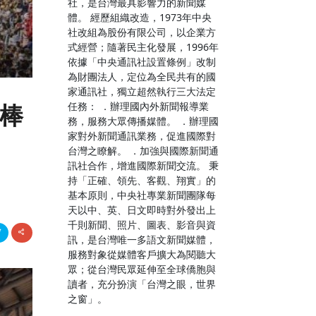
社，是台灣最具影響力的新聞媒
體。 經歷組織改造，1973年中央
社改組為股份有限公司，以企業方
式經營；隨著民主化發展，1996年
依據「中央通訊社設置條例」改制
為財團法人，定位為全民共有的國
家通訊社，獨立超然執行三大法定
任務： ．辦理國內外新聞報導業
職棒
務，服務大眾傳播媒體。 ．辦理國
家對外新聞通訊業務，促進國際對
台灣之瞭解。 ．加強與國際新聞通
訊社合作，增進國際新聞交流。 秉
持「正確、領先、客觀、翔實」的
基本原則，中央社專業新聞團隊每
天以中、英、日文即時對外發出上
千則新聞、照片、圖表、影音與資
訊，是台灣唯一多語文新聞媒體，
服務對象從媒體客戶擴大為閱聽大
眾；從台灣民眾延伸至全球僑胞與
讀者，充分扮演「台灣之眼，世界
之窗」。