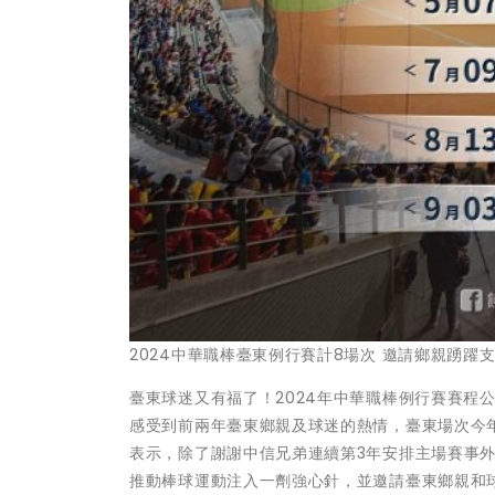
2024中華職棒臺東例行賽計8場次 邀請鄉親踴躍
臺東球迷又有福了！2024年中華職棒例行賽賽程
感受到前兩年臺東鄉親及球迷的熱情，臺東場次今
表示，除了謝謝中信兄弟連續第3年安排主場賽事
推動棒球運動注入一劑強心針，並邀請臺東鄉親和