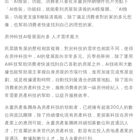
出「AI煥裝」功能。消費者只要在永慶房仲網物件照片旁點下
「AI煥裝」功能鈕，就能看到房屋裝潢後的AI模擬圖。「AI煥
裝」功能更支援8種裝潢風格，除了滿足消費者對於家的多元想
像，也幫助消費者快速找到自己的理想的家。
房仲科技AI發展面向多 人才需求龐大
民眾購售屋的歷程相當複雜，對於科技的需求也相當不同，使得
在房仲科技中，AI的發展面向非常多元。呂學堯舉例，除了運用
AI科技幫助消費者快速找到自己喜歡的房屋之外，AI技術和大數
據也能幫助屋主掌握自身房屋的市場行情，進而加速完成售屋規
劃。或是根據通勤時間，自動找到最適合的購屋地點。除了面向
消費者的房產科技之外，服務消費者的第一線房仲經紀人，也非
常需要房產科技的幫助，以提升服務效率。
永慶房產集團身為房產科技的領航者，已經擁有超過300人的數
位與資訊團隊，除了持續優化現有房產科技，更探索科技在房仲
產業上的應用可能。永慶房產集團將持續招募數位和資通訊人
才，打造屬於未來世代的房產科技。歡迎有志投入房地產產業的
資通訊、數據和數位人才，加入永慶的行列。