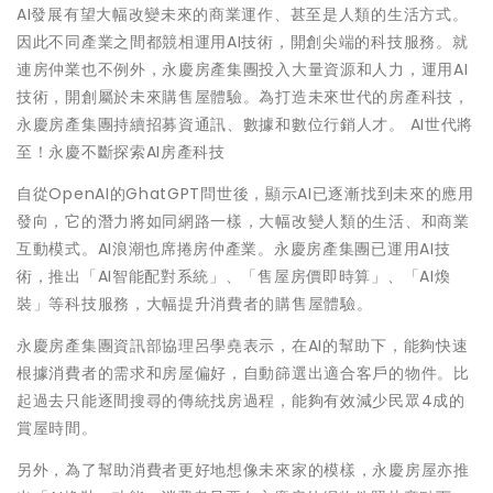
AI發展有望大幅改變未來的商業運作、甚至是人類的生活方式。
因此不同產業之間都競相運用AI技術，開創尖端的科技服務。就
連房仲業也不例外，永慶房產集團投入大量資源和人力，運用AI
技術，開創屬於未來購售屋體驗。為打造未來世代的房產科技，
永慶房產集團持續招募資通訊、數據和數位行銷人才。 AI世代將
至！永慶不斷探索AI房產科技
自從OpenAI的GhatGPT問世後，顯示AI已逐漸找到未來的應用
發向，它的潛力將如同網路一樣，大幅改變人類的生活、和商業
互動模式。AI浪潮也席捲房仲產業。永慶房產集團已運用AI技
術，推出「AI智能配對系統」、「售屋房價即時算」、「AI煥
裝」等科技服務，大幅提升消費者的購售屋體驗。
永慶房產集團資訊部協理呂學堯表示，在AI的幫助下，能夠快速
根據消費者的需求和房屋偏好，自動篩選出適合客戶的物件。比
起過去只能逐間搜尋的傳統找房過程，能夠有效減少民眾4成的
賞屋時間。
另外，為了幫助消費者更好地想像未來家的模樣，永慶房屋亦推