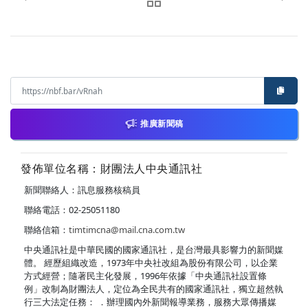
推廣新聞稿
發佈單位名稱：財團法人中央通訊社
新聞聯絡人：訊息服務核稿員
聯絡電話：02-25051180
聯絡信箱：
timtimcna@mail.cna.com.tw
中央通訊社是中華民國的國家通訊社，是台灣最具影響力的新聞媒
體。 經歷組織改造，1973年中央社改組為股份有限公司，以企業
方式經營；隨著民主化發展，1996年依據「中央通訊社設置條
例」改制為財團法人，定位為全民共有的國家通訊社，獨立超然執
行三大法定任務： ．辦理國內外新聞報導業務，服務大眾傳播媒