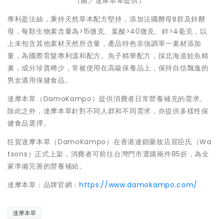
（圖／達摩本草提供）
專利盈法絲，秉持天然草本配方堅持，添加法國酵母B群及鋅酵
母，每顆生物素含量為>15微克、葉酸>40微克、鋅>4毫克，以
上未包含其他素材天然所含量，產品特色非強調單一素材添加
量，為國際育髮專利溫和配方。魚子精華配方，採北海道鮭魚精
巢，成分珍貴稀少，常被使用在高級保養品上，保持自信飄逸的
男女適用保健食品。
達摩本草（DamoKampo）提供消費者日常營養補充的需求。
除此之外，達摩本草針對不同人群和不同需求，亦提供多樣性保
健食品選擇。
狂賀達摩本草（DamoKampo）在香港連鎖藥妝店屈臣氏（Wa
tsons）正式上架，消費者可前往台灣門市選購兩件85折，為全
家準備完善的營養補給。
達摩本草：品牌官網：
https://www.damokampo.com/
達摩本草