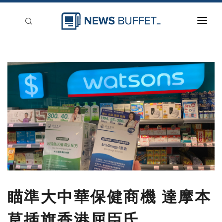
回到首頁
新聞稿分類
登入
刊登
瞄準大中華保健商機 達摩本
草插旗香港屈臣氏