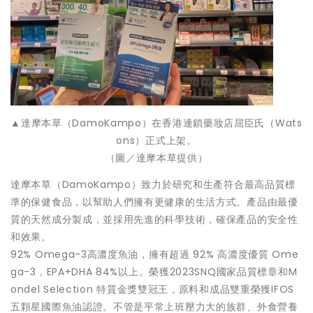
▲達摩本草（DamoKampo）在香港連鎖藥妝店屈臣氏（Wats
ons）正式上架。
（圖／達摩本草提供）
達摩本草（DamoKampo）致力於研究和生產符合最高品質標
準的保健食品，以幫助人們擁有更健康的生活方式。產品由最優
質的天然成分製成，並採用先進的科學技術，確保產品的安全性
和效果。
92% Omega-3高濃度魚油，擁有超過 92% 高濃度優質 Ome
ga-3，EPA+DHA 84%以上。榮獲2023SNQ國家品質標章和M
ondel Selection 特質金獎雙冠王，原料和成品雙重榮獲IFOS
五顆星國際魚油認證。不管是平常上班壓力大的族群、外食營養