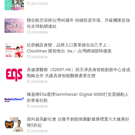
2021/03/29
聯合航空深耕台灣40週年 持續投資市場、升級機隊並強
化全球航網連結
2026/08/06
社群觸及會變，品牌入口要掌握在自己手上：
Cloudmax 匯智推出 .tw／.台灣網域限時優惠
2026/08/06
真健康醫療（02697.HK）與天津具身智能創新中心達成
戰略合作 共建具身智能醫療產業生態
2026/08/06
陳嘉樺Ella選擇Sennheiser Digital 6000打造震撼動人
的青春狂歡
2026/08/06
迎向超高齡社會 台隆手創館推樂齡健康禮選六大健康好
物5折起
2026/08/06