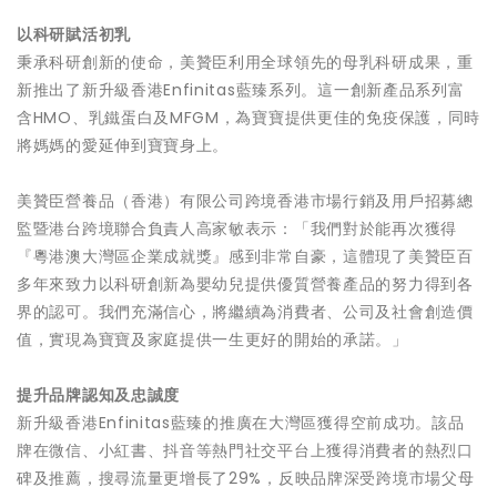
以科研賦活初乳
秉承科研創新的使命，美贊臣利用全球領先的母乳科研成果，重
新推出了新升級香港Enfinitas藍臻系列。這一創新產品系列富
含HMO、乳鐵蛋白及MFGM，為寶寶提供更佳的免疫保護，同時
將媽媽的愛延伸到寶寶身上。
美贊臣營養品（香港）有限公司跨境香港市場行銷及用戶招募總
監暨港台跨境聯合負責人高家敏表示：「我們對於能再次獲得
『粵港澳大灣區企業成就獎』感到非常自豪，這體現了美贊臣百
多年來致力以科研創新為嬰幼兒提供優質營養產品的努力得到各
界的認可。我們充滿信心，將繼續為消費者、公司及社會創造價
值，實現為寶寶及家庭提供一生更好的開始的承諾。」
提升品牌認知及忠誠度
新升級香港Enfinitas藍臻的推廣在大灣區獲得空前成功。該品
牌在微信、小紅書、抖音等熱門社交平台上獲得消費者的熱烈口
碑及推薦，搜尋流量更增長了29%，反映品牌深受跨境市場父母