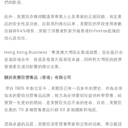
們的歡迎。
此外，美贊臣亦獲得醫護界專業人士及專家的正面回饋，肯定產
品的安全性及功效。自新系列推出以來，美贊臣的早段使用者數
目錄得64%增長，突顯了消費者對新升級香港Enfinitas藍臻的
信心及信任。
Hong Kong Business「粵港澳大灣區企業成就獎」旨在嘉許在
促進區域合作、投資及發展方面表現卓越，同時對大灣區的經濟
發展產生成功影響的傑出企業。
關於美贊臣營養品（香港）有限公司
早自 1905 年創立至今，美贊臣已有一百多年的歷史。作為全球
知名的嬰幼兒營養品品牌，致力為全球嬰幼兒提供科學營養，給
寶寶一生更好的開始，是美贊臣矢志不渝的使命。目前，美贊臣
生產的 70 多種營養產品行銷 50 多個國家和地區。
憑藉卓越的品質，美贊臣深受營養學家和父母的信賴。專注嚴謹