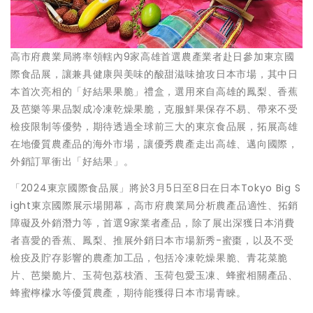
高市府農業局將率領轄內9家高雄首選農產業者赴日參加東京國
際食品展，讓兼具健康與美味的酸甜滋味搶攻日本市場，其中日
本首次亮相的「好結果果脆」禮盒，選用來自高雄的鳳梨、香蕉
及芭樂等果品製成冷凍乾燥果脆，克服鮮果保存不易、帶來不受
檢疫限制等優勢，期待透過全球前三大的東京食品展，拓展高雄
在地優質農產品的海外市場，讓優秀農產走出高雄、邁向國際，
外銷訂單衝出「好結果」。
「2024東京國際食品展」將於3月5日至8日在日本Tokyo Big S
ight東京國際展示場開幕，高市府農業局分析農產品適性、拓銷
障礙及外銷潛力等，首選9家業者產品，除了展出深獲日本消費
者喜愛的香蕉、鳳梨、推展外銷日本市場新秀-蜜棗，以及不受
檢疫及貯存影響的農產加工品，包括冷凍乾燥果脆、青花菜脆
片、芭樂脆片、玉荷包荔枝酒、玉荷包愛玉凍、蜂蜜相關產品、
蜂蜜檸檬水等優質農產，期待能獲得日本市場青睞。