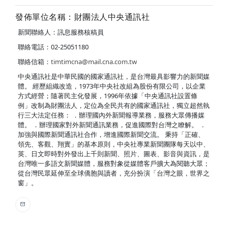
發佈單位名稱：財團法人中央通訊社
新聞聯絡人：訊息服務核稿員
聯絡電話：02-25051180
聯絡信箱：
timtimcna@mail.cna.com.tw
中央通訊社是中華民國的國家通訊社，是台灣最具影響力的新聞媒
體。 經歷組織改造，1973年中央社改組為股份有限公司，以企業
方式經營；隨著民主化發展，1996年依據「中央通訊社設置條
例」改制為財團法人，定位為全民共有的國家通訊社，獨立超然執
行三大法定任務： ．辦理國內外新聞報導業務，服務大眾傳播媒
體。 ．辦理國家對外新聞通訊業務，促進國際對台灣之瞭解。 ．
加強與國際新聞通訊社合作，增進國際新聞交流。 秉持「正確、
領先、客觀、翔實」的基本原則，中央社專業新聞團隊每天以中、
英、日文即時對外發出上千則新聞、照片、圖表、影音與資訊，是
台灣唯一多語文新聞媒體，服務對象從媒體客戶擴大為閱聽大眾；
從台灣民眾延伸至全球僑胞與讀者，充分扮演「台灣之眼，世界之
窗」。