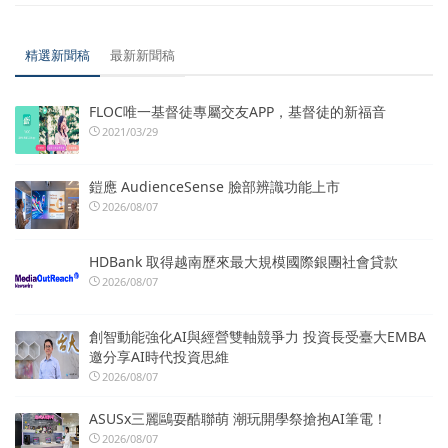
精選新聞稿
最新新聞稿
FLOC唯一基督徒專屬交友APP，基督徒的新福音
2021/03/29
鎧應 AudienceSense 臉部辨識功能上市
2026/08/07
HDBank 取得越南歷來最大規模國際銀團社會貸款
2026/08/07
創智動能強化AI與經營雙軸競爭力 投資長受臺大EMBA
邀分享AI時代投資思維
2026/08/07
ASUSx三麗鷗耍酷聯萌 潮玩開學祭搶抱AI筆電！
2026/08/07