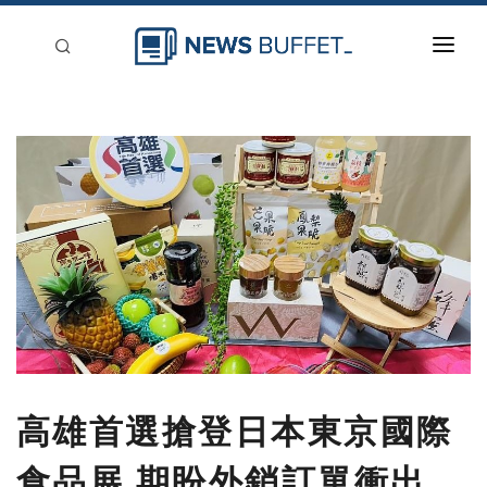
回到首頁
新聞稿分類
登入
刊登
高雄首選搶登日本東京國際
食品展 期盼外銷訂單衝出