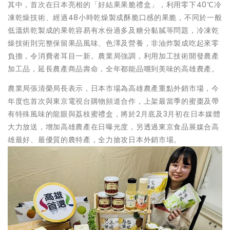
其中，首次在日本亮相的「好結果果脆禮盒」，利用零下40℃冷
凍乾燥技術、經過48小時乾燥製成酥脆口感的果脆，不同於一般
低溫烘乾製成的果乾容易有水份過多及糖分黏膩等問題，冷凍乾
燥技術則完整保留果品風味、色澤及營養，非油炸製成吃起來零
負擔，令消費者耳目一新。農業局強調，利用加工技術開發農產
加工品，延長農產商品壽命，全年都能品嚐到美味的高雄農產。
農業局張清榮局長表示，日本市場為高雄農產重點外銷市場，今
年度也首次與東京電視台購物頻道合作，上架最當季的蜜棗及帶
有特殊風味的龍眼與荔枝蜜禮盒，將於2月底及3月初在日本媒體
大力放送，增加高雄農產在日曝光度，另透過東京食品展媒合高
雄最好、最優質的農特產，全力搶攻日本外銷市場。