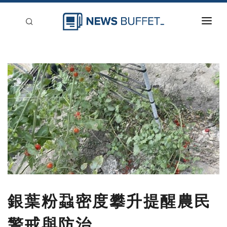
回到首頁
新聞稿分類
登入
刊登
銀葉粉蝨密度攀升提醒農民
警戒與防治