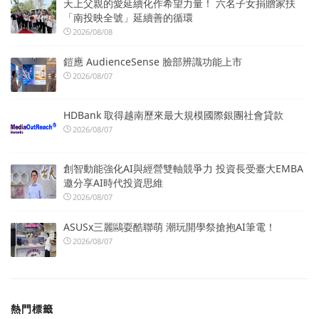
天上父親的愛延續化作希望力量！ 六名子女捐贈家扶
「南投映全號」延續善的循環
2026/08/08
鎧應 AudienceSense 臉部辨識功能上市
2026/08/07
HDBank 取得越南歷來最大規模國際銀團社會貸款
2026/08/07
創智動能強化AI與經營雙軸競爭力 投資長受臺大EMBA
邀分享AI時代投資思維
2026/08/07
ASUSx三麗鷗耍酷聯萌 潮玩開學祭搶抱AI筆電！
2026/08/07
熱門標籤