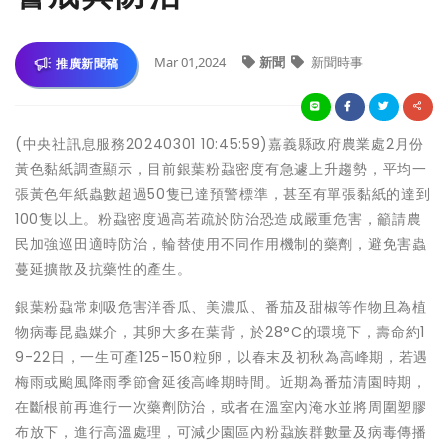
Mar 01,2024
新聞
新聞時事
推廣新聞稿
(中央社訊息服務20240301 10:45:59)嘉義縣政府農業處2月份
黃色黏紙調查顯示，目前銀葉粉蝨密度有急遽上升趨勢，平均一
張黃色年紙蟲數超過50隻已達預警標準，甚至有單張黏紙的達到
100隻以上。粉蝨密度過高若疏於防治恐造成嚴重危害，籲請農
民加強巡田適時防治，輪替使用不同作用機制的藥劑，避免害蟲
蔓延擴散及抗藥性的產生。
銀葉粉蝨常刺吸危害洋香瓜、美濃瓜、番茄及甜椒等作物且為植
物病毒昆蟲媒介，其卵大多在葉背，於28°C的環境下，壽命約1
9-22日，一生可產125-150粒卵，以春末及初秋為高峰期，若遇
梅雨或颱風降雨季節會延後高峰期時間。近期為番茄清園時期，
在斷根前再進行一次藥劑防治，或者在溫室內淹水並將周圍塑膠
布放下，進行高溫處理，可減少園區內粉蝨族群數量及病毒傳播