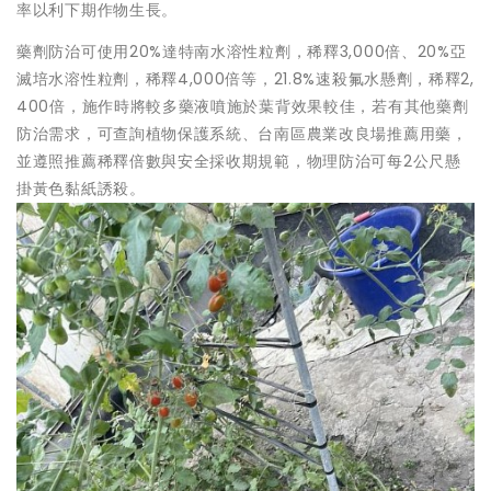
率以利下期作物生長。
藥劑防治可使用20%達特南水溶性粒劑，稀釋3,000倍、20%亞
滅培水溶性粒劑，稀釋4,000倍等，21.8%速殺氟水懸劑，稀釋2,
400倍，施作時將較多藥液噴施於葉背效果較佳，若有其他藥劑
防治需求，可查詢植物保護系統、台南區農業改良場推薦用藥，
並遵照推薦稀釋倍數與安全採收期規範，物理防治可每2公尺懸
掛黃色黏紙誘殺。