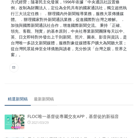
方式經營；隨著民主化發展，1996年依據「中央通訊社設置條
例」改制為財團法人，定位為全民共有的國家通訊社，獨立超然執
行三大法定任務： ．辦理國內外新聞報導業務，服務大眾傳播媒
體。 ．辦理國家對外新聞通訊業務，促進國際對台灣之瞭解。 ．
加強與國際新聞通訊社合作，增進國際新聞交流。 秉持「正確、
領先、客觀、翔實」的基本原則，中央社專業新聞團隊每天以中、
英、日文即時對外發出上千則新聞、照片、圖表、影音與資訊，是
台灣唯一多語文新聞媒體，服務對象從媒體客戶擴大為閱聽大眾；
從台灣民眾延伸至全球僑胞與讀者，充分扮演「台灣之眼，世界之
窗」。
精選新聞稿
最新新聞稿
FLOC唯一基督徒專屬交友APP，基督徒的新福音
2021/03/29