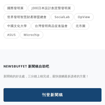
國際發明展
JDIE日本設計創意暨發明展
世界發明智慧財產聯盟總會
SocialLab
OpView
中國文化大學
台灣發明商品促進協會
北市圖
ASUS
Microchip
NEWSBUFFET 新聞稿自助吧
新聞稿的好去處，三分鐘上稿完成，最快接觸最多讀者的方案！
刊登新聞稿