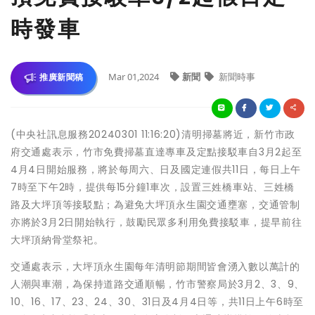
時發車
Mar 01,2024
新聞
新聞時事
推廣新聞稿
(中央社訊息服務20240301 11:16:20)清明掃墓將近，新竹市政
府交通處表示，竹市免費掃墓直達專車及定點接駁車自3月2起至
4月4日開始服務，將於每周六、日及國定連假共11日，每日上午
7時至下午2時，提供每15分鐘1車次，設置三姓橋車站、三姓橋
路及大坪頂等接駁點；為避免大坪頂永生園交通壅塞，交通管制
亦將於3月2日開始執行，鼓勵民眾多利用免費接駁車，提早前往
大坪頂納骨堂祭祀。
交通處表示，大坪頂永生園每年清明節期間皆會湧入數以萬計的
人潮與車潮，為保持道路交通順暢，竹市警察局於3月2、3、9、
10、16、17、23、24、30、31日及4月4日等，共11日上午6時至