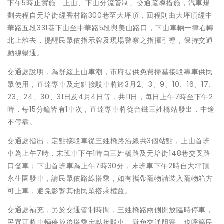
下午5時止實施「上山、下山分流管制」交通疏導措施，汽車規
劃去程自元培街經香村路300巷至大坪頂，回程則由大坪頂經中
華路五段331巷下山至中華路5段與美山路口，下山車輛一律右轉
北上離去，提醒民眾依指示牌及現場警察之指揮引導，保持交通
動線暢通。
交通處說明，為舒緩上山車潮，市府提供免費掃墓接駁專車供民
眾使用，直達專車及定點接駁車將於3月2、3、9、10、16、17、
23、24、30、31日及4月4日等，共11日，每日上午7時至下午2
時，每15分鐘皆有1車次，直達專車將從台鐵三姓橋站發出，中途
不停靠。
交通處指出，定點接駁車從三姓橋路沿線共3個站點，上山首班
車為上午7時，末班車下午1時自三姓橋路及元培街148巷交叉路
口發車；下山首班車為上午7時30分，末班車下午2時自大坪頂
永生園發車，請民眾依路線搭乘，如有攜帶寵物請裝入寵物箱方
可上車，避免影響其他民眾搭乘權益。
交通處補充，另於交通管制時間，三姓橋路兩側開放臨時停車，
民眾可將車輛停放後搭乘定點接駁車，避免交通阻塞，也呼籲民