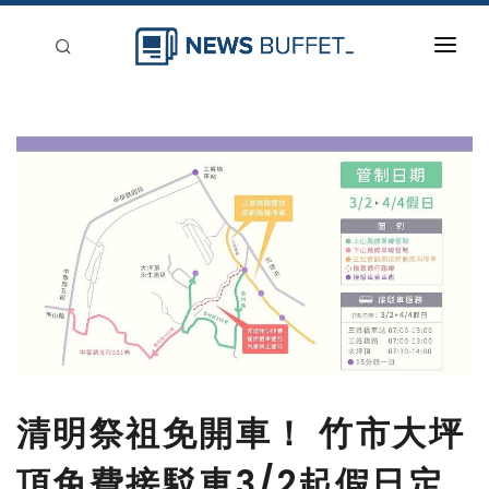
回到首頁
新聞稿分類
登入
刊登
清明祭祖免開車！ 竹市大坪
頂免費接駁車3/2起假日定