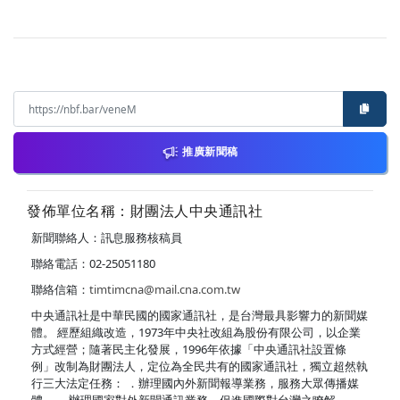
推廣新聞稿
發佈單位名稱：財團法人中央通訊社
新聞聯絡人：訊息服務核稿員
聯絡電話：02-25051180
聯絡信箱：
timtimcna@mail.cna.com.tw
中央通訊社是中華民國的國家通訊社，是台灣最具影響力的新聞媒
體。 經歷組織改造，1973年中央社改組為股份有限公司，以企業
方式經營；隨著民主化發展，1996年依據「中央通訊社設置條
例」改制為財團法人，定位為全民共有的國家通訊社，獨立超然執
行三大法定任務： ．辦理國內外新聞報導業務，服務大眾傳播媒