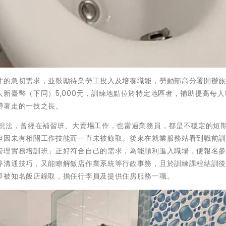
才的急切需求，並鼓勵待業勞工投入及培養職能，勞動部高分署開辦
臺幣（下同）5,000元，訓練地點位於特定地區者，補助提高每人8,
帶著走的一技之長。
的想法，曾經在補習班、大賣場工作，也當過業務員，都是不穩定的短
但因未有相關工作技能而一直未被錄取。後來在就業服務站看到職前
管理實務培訓班」正好符合自己的需求，為能順利進入職場，便報名
等溝通技巧，又能瞭解飯店作業系統等行政事務，且於訓練課程結訓
即被知名飯店錄取，擔任行李員及提供住房服務一職。