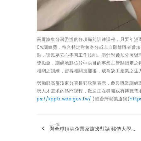
高屏澎東分署委辦的各項職前訓練課程，只要年滿1
0%訓練費，符合特定對象身分或非自願離職者參
貼，讓民眾安心學習工作技能。另針對參加分署辦理
獎勵金，訓練地點位於中央目的事業主管關指定之特
相關之訓練，習得相關技能後，成為缺工產業之生
勞動部高屏澎東分署長郭耿華表示，參與職業訓練
勢人才需求的熱門課程，歡迎正在尋職或有轉職需
ps://kpptr.wda.gov.tw/
)或台灣就業通網(
http
上一篇
與全球頂尖企業家爐邊對話 銘傳大學...