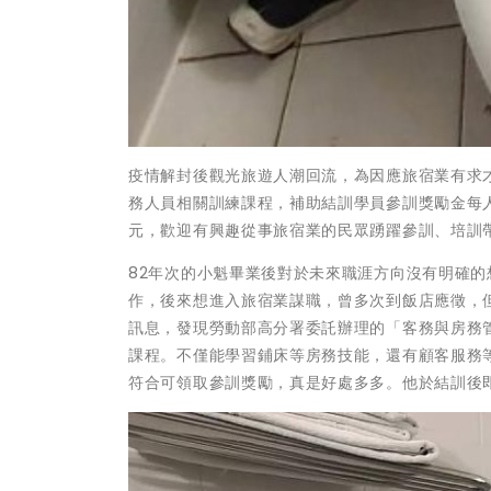
疫情解封後觀光旅遊人潮回流，為因應旅宿業有求
務人員相關訓練課程，補助結訓學員參訓獎勵金每人新
元，歡迎有興趣從事旅宿業的民眾踴躍參訓、培訓
82年次的小魁畢業後對於未來職涯方向沒有明確
作，後來想進入旅宿業謀職，曾多次到飯店應徵，
訊息，發現勞動部高分署委託辦理的「客務與房務
課程。不僅能學習鋪床等房務技能，還有顧客服務
符合可領取參訓獎勵，真是好處多多。他於結訓後