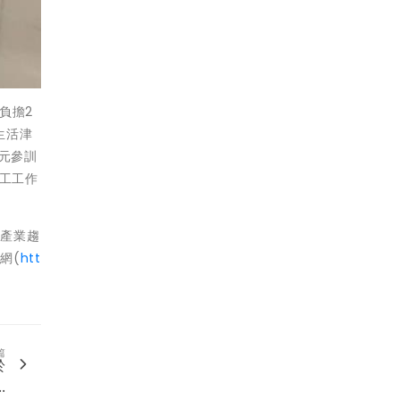
負擔2
生活津
元參訓
缺工工作
合產業趨
網(
htt
。
篇
於
..