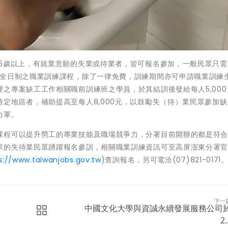
5歲以上，有就業意願的失業或待業者，皆可報名參加，一般民眾只需
加全日制之職業訓練課程，除了一律免費，訓練期間亦可申請職業訓練
之專案缺工工作相關職前訓練班之學員，於其結訓後發給每人5,000
定地區者，補助提高至每人8,000元，以鼓勵失（待）業民眾參加
力軍。
課程可以提升勞工的專業技能及職場競爭力，分署目前開辦的都是符
求的失待業民眾踴躍報名參訓，相關職業訓練資訊可至高屏澎東分署官
s://www.taiwanjobs.gov.tw
)查詢報名，另可電洽(07)821-0171
下一
中國文化大學與資誠永續發展服務公司
2.