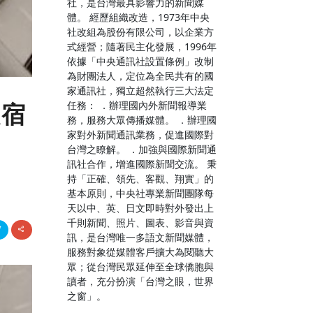
社，是台灣最具影響力的新聞媒
體。 經歷組織改造，1973年中央
社改組為股份有限公司，以企業方
式經營；隨著民主化發展，1996年
依據「中央通訊社設置條例」改制
為財團法人，定位為全民共有的國
家通訊社，獨立超然執行三大法定
旅宿
任務： ．辦理國內外新聞報導業
務，服務大眾傳播媒體。 ．辦理國
家對外新聞通訊業務，促進國際對
台灣之瞭解。 ．加強與國際新聞通
訊社合作，增進國際新聞交流。 秉
持「正確、領先、客觀、翔實」的
基本原則，中央社專業新聞團隊每
天以中、英、日文即時對外發出上
千則新聞、照片、圖表、影音與資
訊，是台灣唯一多語文新聞媒體，
服務對象從媒體客戶擴大為閱聽大
眾；從台灣民眾延伸至全球僑胞與
讀者，充分扮演「台灣之眼，世界
之窗」。