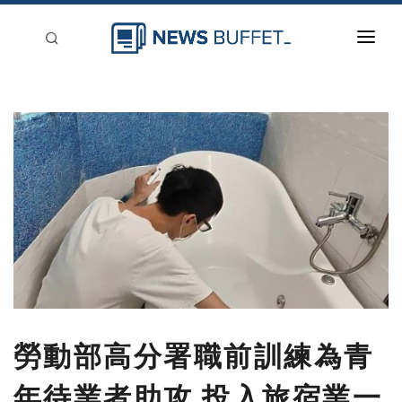
回到首頁
新聞稿分類
登入
刊登
勞動部高分署職前訓練為青
年待業者助攻 投入旅宿業一