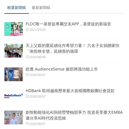
精選新聞稿
最新新聞稿
FLOC唯一基督徒專屬交友APP，基督徒的新福音
2021/03/29
天上父親的愛延續化作希望力量！ 六名子女捐贈家扶
「南投映全號」延續善的循環
2026/08/08
鎧應 AudienceSense 臉部辨識功能上市
2026/08/07
HDBank 取得越南歷來最大規模國際銀團社會貸款
2026/08/07
創智動能強化AI與經營雙軸競爭力 投資長受臺大EMBA
邀分享AI時代投資思維
2026/08/07