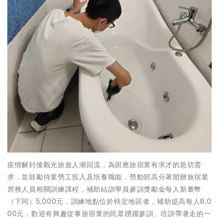
疫情解封後觀光旅遊人潮回流，為因應旅宿業有求才的急切需
求，並鼓勵待業勞工投入及培養職能，勞動部高分署開辦旅宿業
房務人員相關訓練課程，補助結訓學員參訓獎勵金每人新臺幣
（下同）5,000元，訓練地點位於特定地區者，補助提高每人8,0
00元，歡迎有興趣從事旅宿業的民眾踴躍參訓、培訓帶著走的一