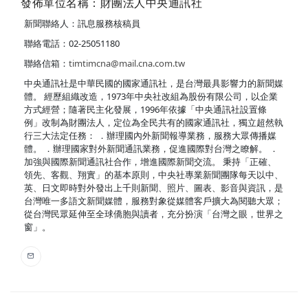
發佈單位名稱：財團法人中央通訊社
新聞聯絡人：訊息服務核稿員
聯絡電話：02-25051180
聯絡信箱：
timtimcna@mail.cna.com.tw
中央通訊社是中華民國的國家通訊社，是台灣最具影響力的新聞媒
體。 經歷組織改造，1973年中央社改組為股份有限公司，以企業
方式經營；隨著民主化發展，1996年依據「中央通訊社設置條
例」改制為財團法人，定位為全民共有的國家通訊社，獨立超然執
行三大法定任務： ．辦理國內外新聞報導業務，服務大眾傳播媒
體。 ．辦理國家對外新聞通訊業務，促進國際對台灣之瞭解。 ．
加強與國際新聞通訊社合作，增進國際新聞交流。 秉持「正確、
領先、客觀、翔實」的基本原則，中央社專業新聞團隊每天以中、
英、日文即時對外發出上千則新聞、照片、圖表、影音與資訊，是
台灣唯一多語文新聞媒體，服務對象從媒體客戶擴大為閱聽大眾；
從台灣民眾延伸至全球僑胞與讀者，充分扮演「台灣之眼，世界之
窗」。