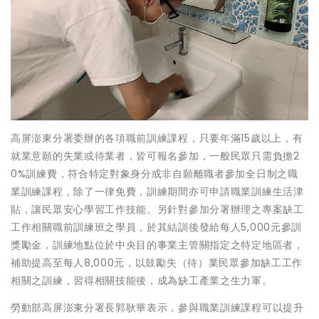
高屏澎東分署委辦的各項職前訓練課程，只要年滿15歲以上，有
就業意願的失業或待業者，皆可報名參加，一般民眾只需負擔2
0%訓練費，符合特定對象身分或非自願離職者參加全日制之職
業訓練課程，除了一律免費，訓練期間亦可申請職業訓練生活津
貼，讓民眾安心學習工作技能。另針對參加分署辦理之專案缺工
工作相關職前訓練班之學員，於其結訓後發給每人5,000元參訓
獎勵金，訓練地點位於中央目的事業主管關指定之特定地區者，
補助提高至每人8,000元，以鼓勵失（待）業民眾參加缺工工作
相關之訓練，習得相關技能後，成為缺工產業之生力軍。
勞動部高屏澎東分署長郭耿華表示，參與職業訓練課程可以提升