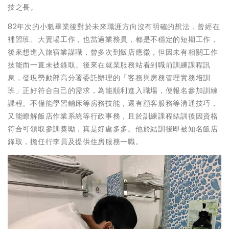
技之長。
82年次的小魁畢業後對於未來職涯方向沒有明確的想法，曾經在
補習班、大賣場工作，也當過業務員，都是不穩定的短期工作，
後來想進入旅宿業謀職，曾多次到飯店應徵，但因未有相關工作
技能而一直未被錄取。後來在就業服務站看到職前訓練課程訊
息，發現勞動部高分署委託辦理的「客務與房務管理實務培訓
班」正好符合自己的需求，為能順利進入職場，便報名參加訓練
課程。不僅能學習鋪床等房務技能，還有顧客服務等溝通技巧，
又能瞭解飯店作業系統等行政事務，且於訓練課程結訓後因資格
符合可領取參訓獎勵，真是好處多多。他於結訓後即被知名飯店
錄取，擔任行李員及提供住房服務一職。