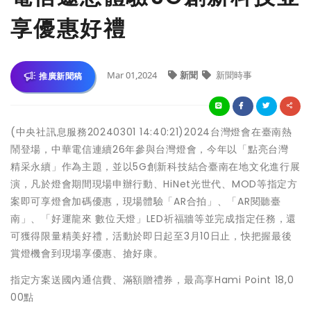
享優惠好禮
Mar 01,2024
新聞
新聞時事
推廣新聞稿
(中央社訊息服務20240301 14:40:21)2024台灣燈會在臺南熱
鬧登場，中華電信連續26年參與台灣燈會，今年以「點亮台灣
精采永續」作為主題，並以5G創新科技結合臺南在地文化進行展
演，凡於燈會期間現場申辦行動、HiNet光世代、MOD等指定方
案即可享燈會加碼優惠，現場體驗「AR合拍」、「AR閱聽臺
南」、「好運龍來 數位天燈」LED祈福牆等並完成指定任務，還
可獲得限量精美好禮，活動於即日起至3月10日止，快把握最後
賞燈機會到現場享優惠、搶好康。
指定方案送國內通信費、滿額贈禮券，最高享Hami Point 18,0
00點