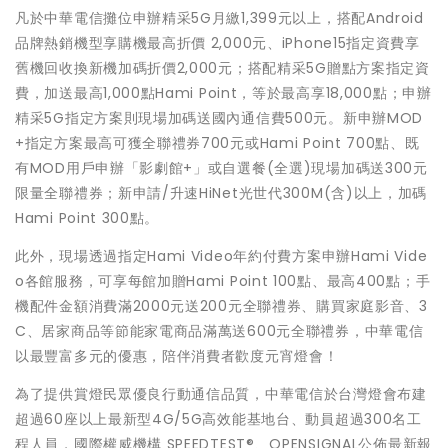
凡於中華電信攤位申辦精采5G月繳1,399元以上，搭配Android
品牌熱銷機型享購機最高折價 2,000元、iPhone15指定資費享
舊機回收換新機加碼折價2,000元；搭配精采5G贈點方案指定資
費，加送最高1,000點Hami Point，等於最高享18,000點；申辦
精采5G指定方案則現場加碼送國內通信費500元。新申辦MOD
+指定方案最高可獲全聯禮券700元或Hami Point 700點、既
有MOD用戶申辦「影劇館+」或自選餐(全選)現場加碼送300元
限量全聯禮券；新申請/升速HiNet光世代300M(含)以上，加碼
Hami Point 300點。
此外，現場透過指定Hami Video年約付費方案申辦Hami Vide
o各館服務，可享每館加贈Hami Point 100點、最高400點；手
機配件金額消費滿2000元送200元全聯禮券、購買家庭影音、3
C、居家商品等節能家電商品滿萬送600元全聯禮券，中華電信
以最豐富多元的優惠，陪伴消費者歡度元宵燈會！
為了提供賞燈民眾優良行動通信品質，中華電信於台灣燈會布建
超過60座以上最新型4G/5G高效能基地台、動員超過300名工
程人員，國際權威機構 SPEEDTEST®、OPENSIGNAL公佈最新報