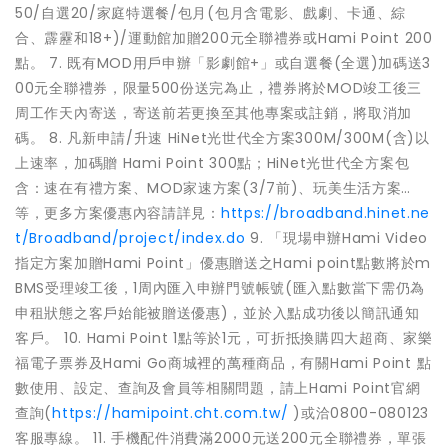
50/自選20/家庭特選餐/包月(包月含電影、戲劇、卡通、綜
合、霹靂和18+)/運動館加贈200元全聯禮券或Hami Point 200
點。 7. 既有MOD用戶申辦「影劇館+」或自選餐(全選)加碼送3
00元全聯禮券，限量500份送完為止，禮券將於MOD竣工後三
周工作天內寄送，寄送前若更換至其他專案或註銷，將取消加
碼。 8. 凡新申請/升速 HiNet光世代全方案300M/300M(含)以
上速率，加碼贈 Hami Point 300點；HiNet光世代全方案包
含：速在有禮方案、MOD家速方案(3/7前)、玩美生活方案…
等，更多方案優惠內容請詳見：
https://broadband.hinet.ne
t/Broadband/project/index.do
9. 「現場申辦Hami Video
指定方案加贈Hami Point」優惠贈送之Hami point點數將於m
BMS受理竣工後，1周內匯入申辦門號帳號(匯入點數當下需仍為
申租狀態之客戶始能被贈送優惠)，並於入點成功後以簡訊通知
客戶。 10. Hami Point 1點等於1元，可折抵換購四大超商、家樂
福電子票券及Hami Go商城裡的萬種商品，有關Hami Point 點
數使用、設定、查詢及會員等相關問題，請上Hami Point官網
查詢(
https://hamipoint.cht.com.tw/
)或洽0800-080123
客服專線。 11. 手機配件消費滿2000元送200元全聯禮券，單張