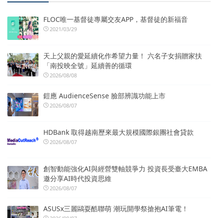
FLOC唯一基督徒專屬交友APP，基督徒的新福音
2021/03/29
天上父親的愛延續化作希望力量！ 六名子女捐贈家扶
「南投映全號」延續善的循環
2026/08/08
鎧應 AudienceSense 臉部辨識功能上市
2026/08/07
HDBank 取得越南歷來最大規模國際銀團社會貸款
2026/08/07
創智動能強化AI與經營雙軸競爭力 投資長受臺大EMBA
邀分享AI時代投資思維
2026/08/07
ASUSx三麗鷗耍酷聯萌 潮玩開學祭搶抱AI筆電！