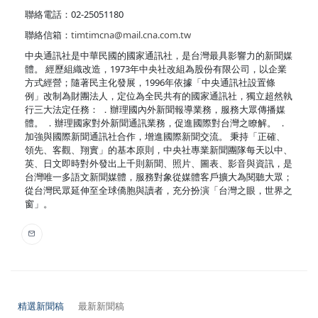
聯絡電話：02-25051180
聯絡信箱：
timtimcna@mail.cna.com.tw
中央通訊社是中華民國的國家通訊社，是台灣最具影響力的新聞媒
體。 經歷組織改造，1973年中央社改組為股份有限公司，以企業
方式經營；隨著民主化發展，1996年依據「中央通訊社設置條
例」改制為財團法人，定位為全民共有的國家通訊社，獨立超然執
行三大法定任務： ．辦理國內外新聞報導業務，服務大眾傳播媒
體。 ．辦理國家對外新聞通訊業務，促進國際對台灣之瞭解。 ．
加強與國際新聞通訊社合作，增進國際新聞交流。 秉持「正確、
領先、客觀、翔實」的基本原則，中央社專業新聞團隊每天以中、
英、日文即時對外發出上千則新聞、照片、圖表、影音與資訊，是
台灣唯一多語文新聞媒體，服務對象從媒體客戶擴大為閱聽大眾；
從台灣民眾延伸至全球僑胞與讀者，充分扮演「台灣之眼，世界之
窗」。
精選新聞稿
最新新聞稿