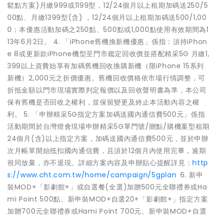
鬆點方案)月繳999或1199型，12/24個月以上租期加碼送250/5
00點、月繳1399型(含) ，12/24個月以上租期加碼送500/1,00
0；本優惠活動加碼之250點、500點或1,000點使用有效期間為1
13年6月2日。 4. 「iPhone舊機換新機優惠」係指：須持iPhon
e 8或更新款iPhone機型至門市鑑定回收價並搭配精采5G 月繳1,
399以上資費始享有加碼舊機回收換購新機（限iPhone 15系列
新機）2,000元之折價優惠。舊機回收價格依市場行情調整，可
折抵金額以門市現場實際判定報價以及回收聲明書為準，本公司
保有舊機是否回收之權利，並保留變更及終止本活動內容之權
利。 5. 「申辦精采5G指定方案加碼送國內通信費500元」係指
活動期間於台灣燈會現場申辦精采5G單門號/贈點/購機案型租期
24個月(含)以上指定方案，加碼送國內通信費500元，並於申辦
次月帳單開始抵扣國內通信費，且須於12個月內使用完畢，逾期
視同放棄，亦不退現。詳細方案內容及申辦貼心提醒詳見：
http
s://www.cht.com.tw/home/campaign/5gplan
6. 新申
裝MOD+「影劇館+」或自選餐(全選)加贈500元全聯禮券或Ha
mi Point 500點、新申裝MOD+自選20+「影劇館+」指定方案
加贈700元全聯禮券或Hami Point 700元、新申裝MOD+自選