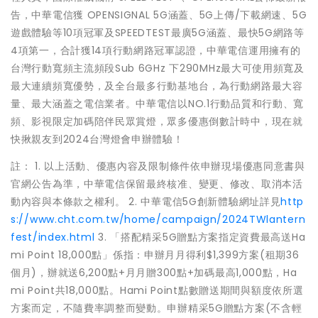
告，中華電信獲 OPENSIGNAL 5G涵蓋、5G上傳/下載網速、5G
遊戲體驗等10項冠軍及SPEEDTEST最廣5G涵蓋、最快5G網路等
4項第一，合計獲14項行動網路冠軍認證，中華電信運用擁有的
台灣行動寬頻主流頻段Sub 6GHz 下290MHz最大可使用頻寬及
最大連續頻寬優勢，及全台最多行動基地台，為行動網路最大容
量、最大涵蓋之電信業者。中華電信以NO.1行動品質和行動、寬
頻、影視限定加碼陪伴民眾賞燈，眾多優惠倒數計時中，現在就
快揪親友到2024台灣燈會申辦體驗！
註： 1. 以上活動、優惠內容及限制條件依申辦現場優惠同意書與
官網公告為準，中華電信保留最終核准、變更、修改、取消本活
動內容與本條款之權利。 2. 中華電信5G創新體驗網址詳見
http
s://www.cht.com.tw/home/campaign/2024TWlantern
fest/index.html
3. 「搭配精采5G贈點方案指定資費最高送Ha
mi Point 18,000點」係指：申辦月月得利$1,399方案(租期36
個月)，辦就送6,200點+月月贈300點+加碼最高1,000點，Ha
mi Point共18,000點。Hami Point點數贈送期間與額度依所選
方案而定，不隨費率調整而變動。申辦精采5G贈點方案(不含輕