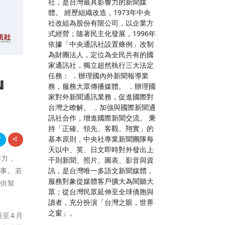
社，是台灣最具影響力的新聞媒
體。 經歷組織改造，1973年中央
社改組為股份有限公司，以企業方
式經營；隨著民主化發展，1996年
依據「中央通訊社設置條例」改制
為財團法人，定位為全民共有的國
家通訊社，獨立超然執行三大法定
』
任務： ．辦理國內外新聞報導業
務，服務大眾傳播媒體。 ．辦理國
家對外新聞通訊業務，促進國際對
台灣之瞭解。 ．加強與國際新聞通
訊社合作，增進國際新聞交流。 秉
持「正確、領先、客觀、翔實」的
基本原則，中央社專業新聞團隊每
天以中、英、日文即時對外發出上
壓力，
千則新聞、照片、圖表、影音與資
訊，是台灣唯一多語文新聞媒體，
憾事。若
服務對象從媒體客戶擴大為閱聽大
提供幫
眾；從台灣民眾延伸至全球僑胞與
讀者，充分扮演「台灣之眼，世界
之窗」。
日至4月