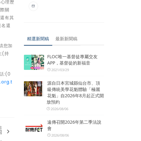
在心理歷
人際關
心還有其
報名還
精選新聞稿
最新新聞稿
請您加
生(持
FLOC唯一基督徒專屬交友
APP，基督徒的新福音
2021/03/29
:(0
.org.t
源自日本宮城縣仙台市、頂
級傳統美學花魁體驗「極麗
花魁」自2026年8月起正式開
放預約
2026/08/06
遠傳召開2026年第二季法說
篇
會
招
2026/08/06
.