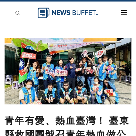
回到首頁
新聞稿分類
登入
刊登
青年有愛、熱血臺灣！ 臺東
縣救國團號召青年熱血做公