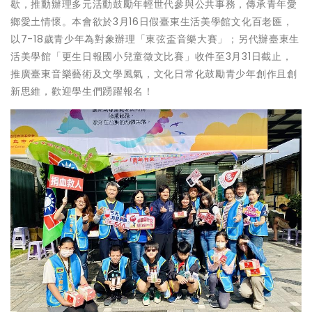
歇，推動辦理多元活動鼓勵年輕世代參與公共事務，傳承青年愛
鄉愛土情懷。本會欲於3月16日假臺東生活美學館文化百老匯，
以7-18歲青少年為對象辦理「東弦盃音樂大賽」；另代辦臺東生
活美學館「更生日報國小兒童徵文比賽」收件至3月31日截止，
推廣臺東音樂藝術及文學風氣，文化日常化鼓勵青少年創作且創
新思維，歡迎學生們踴躍報名！