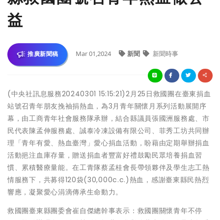
益
Mar 01,2024
新聞
新聞時事
推廣新聞稿
(中央社訊息服務20240301 15:15:21)2月25日救國團在臺東捐血
站號召青年朋友挽袖捐熱血，為3月青年關懷月系列活動展開序
幕，由工商青年社會服務隊承辦，結合縣議員張國洲服務處、市
民代表陳孟伸服務處、誠泰冷凍設備有限公司、菲秀工坊共同辦
理「青年有愛、熱血臺灣」愛心捐血活動，盼藉由定期舉辦捐血
活動挹注血庫存量，贈送捐血者豐富好禮鼓勵民眾培養捐血習
慣、累積醫療量能。在工青隊蔡孟桂會長帶領夥伴及學生志工熱
情服務下，共募得120袋(30,000c.c.)熱血，感謝臺東縣民熱烈
響應，凝聚愛心涓滴傳承生命動力。
救國團臺東縣團委會崔自傑總幹事表示：救國團關懷青年不停