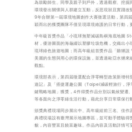
為鼓勵師生、同學及親子到戶外，透過觀察、挖掘
環境發出關懷與人群建立互動，反思現狀且實踐改
9年合辦第一屆環境地圖創作大賽徵選活動，第四屆
穎而出的獲獎團隊不僅呈現環境維護的日常行動，
中年級首獎作品「小琉球無塑減碳島嶼海底地圖 Stay in
材，優游圖面的海龜綴以塑膠垃圾危機，交織出小
琉球綠色旅遊地圖；而高年級組首獎作品「聽獺說
美麗的生態與用心的環保設施，並透過歐亞水獺來
觀點。
環境部表示，第四屆徵選配合淨零轉型政策新增特別
遊記」及「搭捷運趣公園（Taipei減碳輕旅行，
鍵戰略地圖」獲獎，4件得獎作品分別以氣候變遷
等各面向之淨零綠生活行動，藉此分享日常環保行
頒獎典禮現場同步展出中、高年級組前三名、佳作
典禮現場設有臺灣展示地圖專區，並可動手體驗得獎
貌，內容豐富且饒富趣味。作品內容及活動詳情可