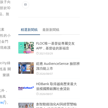
領孩子向
部於10
品。脫
然素
精選新聞稿
最新新聞稿
議性的小
現金門
FLOC唯一基督徒專屬交友
環境維護
APP，基督徒的新福音
2021/03/29
ity綠
鎧應 AudienceSense 臉部辨
識功能上市
抵嘉 關
2026/08/07
、樂購
HDBank 取得越南歷來最大
規模國際銀團社會貸款
此外，
2026/08/07
地風
tw/
)。
創智動能強化AI與經營雙軸