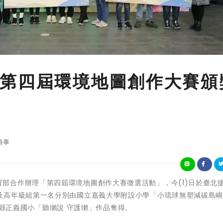
第四屆環境地圖創作大賽頒
時事
環境部與教育部合作辦理「第四屆環境地圖創作大賽徵選活動」，今(1)日於臺北
及高年級組第一名分別由國立嘉義大學附設小學「小琉球無塑減碳島
Map」及金門縣正義國小「聽獺說 守護獺」作品奪得。