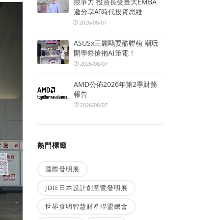
競爭力 投資長受臺大EMBA
邀分享AI時代投資思維
2026/08/07
ASUSx三麗鷗耍酷聯萌 潮玩
開學祭搶抱AI筆電！
2026/08/07
AMD公佈2026年第2季財務
報告
2026/08/07
熱門標籤
國際發明展
JDIE日本設計創意暨發明展
世界發明智慧財產聯盟總會