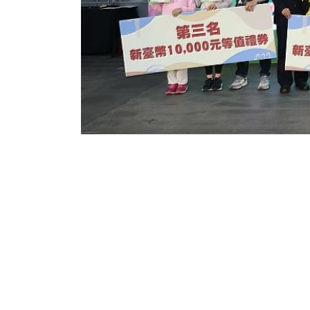
上一篇
北流卡夫卡推新節目與料理，邀阿山、阿
強...