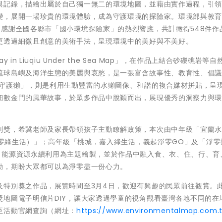
與記錄，描繪出屬於自己獨一無二的環境地圖，並藉由實作過程，引
變，展開一場珍貴的環境體驗，成為守護環境的探險家。環境部與教育
感謝全國各縣市「國小環境探險家」的熱烈響應，共計徵得548件作
更透過細微且創意的美術手法，呈現環境中的美好與不美好。
 Liuqiu Under the Sea Map」，在作品上結合砂礫礁岩等自
琉球島嶼及海洋生態的美麗與哀愁，是一張富含故事性、教育性、倡
 守護獺」，則是利用生動豐富的水獺圖像、和諧的複合媒材拼貼，呈
細數金門的風華故事，於眾多作品中脫穎而出，展現優秀的洞察力與
獎，希冀老師及家長帶領孩子主動瞭解政策，本次由中年級「宜蘭水c
淨零綠生活）」；高年級「桃城，嘉入綠生活，義起淨零GO」及「淨零
、能源資源永續利用為主題繪製，並於作品中融入食、衣、住、行、育
動，期盼大眾都可以為淨零盡一份心力。
及特別獎之作品，展覽時間至3月4日，歡迎有興趣的民眾前往觀賞。
地圖電子明信片DIY，讓大家透過學童的視角觀看臺灣各地不同的在
至活動官網查詢（網址：
https://www.environmentalmap.com.