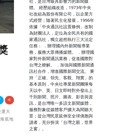
社，是台灣最具影響力的新聞媒
體。 經歷組織改造，1973年中央
社改組為股份有限公司，以企業方
式經營；隨著民主化發展，1996年
依據「中央通訊社設置條例」改制
為財團法人，定位為全民共有的國
家通訊社，獨立超然執行三大法定
任務： ．辦理國內外新聞報導業
獎
務，服務大眾傳播媒體。 ．辦理國
家對外新聞通訊業務，促進國際對
台灣之瞭解。 ．加強與國際新聞通
訊社合作，增進國際新聞交流。 秉
持「正確、領先、客觀、翔實」的
基本原則，中央社專業新聞團隊每
天以中、英、日文即時對外發出上
千則新聞、照片、圖表、影音與資
訊，是台灣唯一多語文新聞媒體，
服務對象從媒體客戶擴大為閱聽大
捷運大
眾；從台灣民眾延伸至全球僑胞與
嶼海底地
讀者，充分扮演「台灣之眼，世界
之窗」。