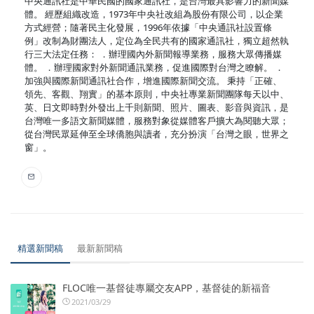
中央通訊社是中華民國的國家通訊社，是台灣最具影響力的新聞媒
體。 經歷組織改造，1973年中央社改組為股份有限公司，以企業
方式經營；隨著民主化發展，1996年依據「中央通訊社設置條
例」改制為財團法人，定位為全民共有的國家通訊社，獨立超然執
行三大法定任務： ．辦理國內外新聞報導業務，服務大眾傳播媒
體。 ．辦理國家對外新聞通訊業務，促進國際對台灣之瞭解。 ．
加強與國際新聞通訊社合作，增進國際新聞交流。 秉持「正確、
領先、客觀、翔實」的基本原則，中央社專業新聞團隊每天以中、
英、日文即時對外發出上千則新聞、照片、圖表、影音與資訊，是
台灣唯一多語文新聞媒體，服務對象從媒體客戶擴大為閱聽大眾；
從台灣民眾延伸至全球僑胞與讀者，充分扮演「台灣之眼，世界之
窗」。
精選新聞稿
最新新聞稿
FLOC唯一基督徒專屬交友APP，基督徒的新福音
2021/03/29