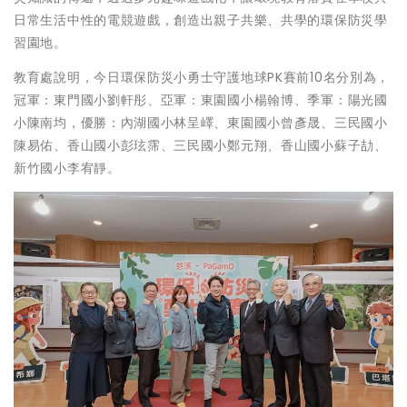
日常生活中性的電競遊戲，創造出親子共樂、共學的環保防災學
習園地。
教育處說明，今日環保防災小勇士守護地球PK賽前10名分別為，
冠軍：東門國小劉軒彤、亞軍：東園國小楊翰博、季軍：陽光國
小陳南均，優勝：內湖國小林呈嶧、東園國小曾彥晟、三民國小
陳易佑、香山國小彭玹霈、三民國小鄭元翔、香山國小蘇子劼、
新竹國小李宥靜。