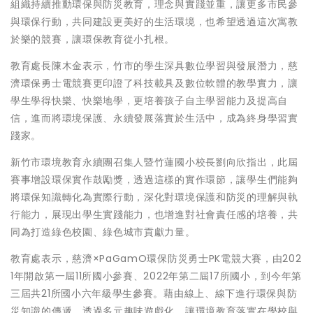
組織持續推動環保與防災教育，理念與實踐並重，讓更多市民參
與環保行動，共同建設更美好的生活環境，也希望透過這次寓教
於樂的競賽，讓環保教育從小扎根。
教育處長陳木金表示，竹市的學生深具數位學習與發展潛力，慈
濟環保勇士電競賽更印證了科技載具及數位軟體的教學實力，讓
學生學得快樂、快樂地學，更培養孩子自主學習能力及提高自
信，進而將環境保護、永續發展落實於生活中，成為終身學習實
踐家。
新竹市環境教育永續團召集人暨竹蓮國小校長劉向欣指出，此屆
賽事增設環保實作鼓勵獎，透過這樣的實作環節，讓學生們能夠
將環保知識轉化為實際行動，深化對環境保護和防災的理解與執
行能力，展現出學生實踐能力，也增進對社會責任感的培養，共
同為打造綠色校園、綠色城市貢獻力量。
教育處表示，慈濟×PaGamO環保防災勇士PK電競大賽，由202
1年開啟第一屆11所國小參賽、2022年第二屆17所國小，到今年第
三屆共21所國小六年級學生參賽。藉由線上、線下進行環保與防
災知識的傳遞，透過多元趣味遊戲化，讓環境教育落實在學校與