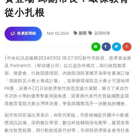
從小扎根
Mar 02,2024
新聞
新聞時事
推廣新聞稿
(中央社訊息服務20240302 16:27:30)新竹市政府、慈濟基金會
及 PaGamO （幫你優公司）以公益合作模式，與行政院教育
部、僑委會、行政院環境部、內政部消防署攜手為學生量身訂做
「環保防災小勇士養成計畫」，並舉辦環保防災小勇士守護地球
PK賽，決賽今(2)日於慈濟新竹靜思堂盛大展開，吸引了來自竹
市21所小學的優秀學童同場角逐，冠軍將代表竹市晉級國際盃環
境教育電競大賽台灣準決賽，爭取與國際高手一決勝負的機會。
副市長邱臣遠出席表示，AI世代來臨，市府積極提升國中小軟硬
體資訊設備，深耕數位學習，數位科技輔助深化教學，建置友善
數位智慧校園，用行動創造新竹好學，市府與慈濟基金會等社會