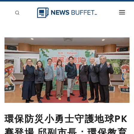
回到首頁
新聞稿分類
登入
刊登
環保防災小勇士守護地球PK
賽登場 邱副市長：環保教育