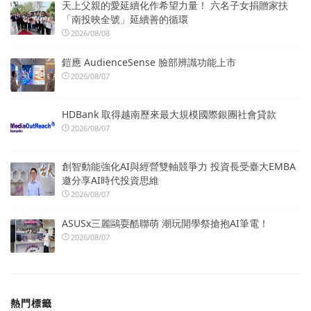
天上父親的愛延續化作希望力量！ 六名子女捐贈家扶
「南投映全號」延續善的循環
2026/08/08
鎧應 AudienceSense 臉部辨識功能上市
2026/08/07
HDBank 取得越南歷來最大規模國際銀團社會貸款
2026/08/07
創智動能強化AI與經營雙軸競爭力 投資長受臺大EMBA
邀分享AI時代投資思維
2026/08/07
ASUSx三麗鷗耍酷聯萌 潮玩開學祭搶抱AI筆電！
2026/08/07
熱門標籤