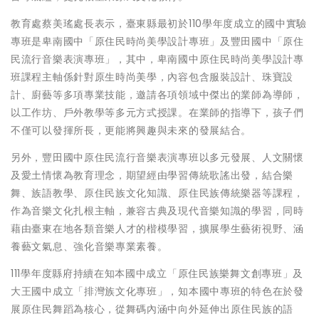
教育處蔡美瑤處長表示，臺東縣最初於110學年度成立的國中實驗
專班是卑南國中「原住民時尚美學設計專班」及豐田國中「原住
民流行音樂表演專班」，其中，卑南國中原住民時尚美學設計專
班課程主軸係針對原生時尚美學，內容包含服裝設計、珠寶設
計、廚藝等多項專業技能，邀請各項領域中傑出的業師為導師，
以工作坊、戶外教學等多元方式授課。在業師的指導下，孩子們
不僅可以發揮所長，更能將興趣與未來的發展結合。
另外，豐田國中原住民流行音樂表演專班以多元發展、人文關懷
及愛土情懷為教育理念，期望經由學習傳統歌謠出發，結合樂
舞、族語教學、原住民族文化知識、原住民族傳統樂器等課程，
作為音樂文化扎根主軸，兼容古典及現代音樂知識的學習，同時
藉由臺東在地各類音樂人才的楷模學習，擴展學生藝術視野、涵
養藝文氣息、強化音樂專業素養。
111學年度縣府持續在知本國中成立「原住民族樂舞文創專班」及
大王國中成立「排灣族文化專班」，知本國中專班的特色在於發
展原住民舞蹈為核心，從舞碼內涵中向外延伸出原住民族的語