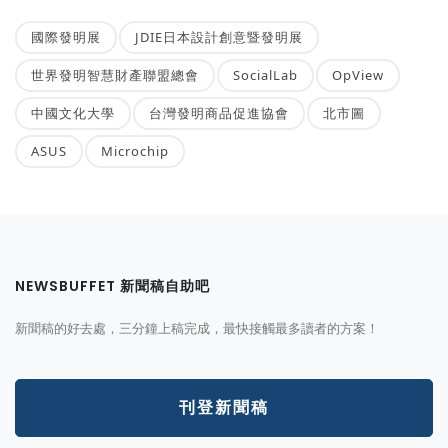
國際發明展
JDIE日本設計創意暨發明展
世界發明智慧財產聯盟總會
SocialLab
OpView
中國文化大學
台灣發明商品促進協會
北市圖
ASUS
Microchip
NEWSBUFFET 新聞稿自助吧
新聞稿的好去處，三分鐘上稿完成，最快接觸最多讀者的方案！
刊登新聞稿