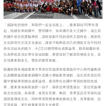
「感謝有您相伴，和我們一起走在路上」，臺東縣自110學年度
起，陸續於卑南國中、豐田國中、知本國中及大王國中，成立四
所國中原住民實驗專班，課程規劃不同的原民主題特色，將原民
文化與現代主流文化連結，讓孩子能夠從自己的傳統文化中找到
與生活結合的能力，今(2)日辦理聯合成果論壇，縣長饒慶鈴前
往為學校及演出學生加油鼓勵，希望深刻了解原民傳統文化，並
呈現臺東縣多元、豐富的教育面貌。
饒慶鈴縣長感謝臺東大學原住民族課程發展協作中心熊同鑫教授
以及團隊協助臺東縣國中及國小實驗教育推動，這次四所原住民
國中實驗專班聯合成果論壇，展現學生在國中學習的階段性成
果，臺東身為南島族群一份子，縣長也希望透過以「原住民族傳
統文化知識」為基礎，進而在音樂、舞蹈、美學及語言等面向認
識部落傳統文化，同時學習與體會傳統藝術之美，深厚藝術、語
言等底蘊，更扎根臺東原民文化教育。