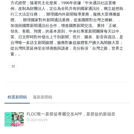
方式經營；隨著民主化發展，1996年依據「中央通訊社設置條
例」改制為財團法人，定位為全民共有的國家通訊社，獨立超然執
行三大法定任務： ．辦理國內外新聞報導業務，服務大眾傳播媒
體。 ．辦理國家對外新聞通訊業務，促進國際對台灣之瞭解。 ．
加強與國際新聞通訊社合作，增進國際新聞交流。 秉持「正確、
領先、客觀、翔實」的基本原則，中央社專業新聞團隊每天以中、
英、日文即時對外發出上千則新聞、照片、圖表、影音與資訊，是
台灣唯一多語文新聞媒體，服務對象從媒體客戶擴大為閱聽大眾；
從台灣民眾延伸至全球僑胞與讀者，充分扮演「台灣之眼，世界之
窗」。
精選新聞稿
最新新聞稿
FLOC唯一基督徒專屬交友APP，基督徒的新福音
2021/03/29