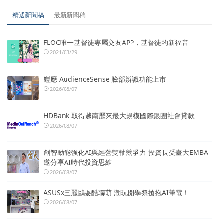
精選新聞稿
最新新聞稿
FLOC唯一基督徒專屬交友APP，基督徒的新福音
2021/03/29
鎧應 AudienceSense 臉部辨識功能上市
2026/08/07
HDBank 取得越南歷來最大規模國際銀團社會貸款
2026/08/07
創智動能強化AI與經營雙軸競爭力 投資長受臺大EMBA
邀分享AI時代投資思維
2026/08/07
ASUSx三麗鷗耍酷聯萌 潮玩開學祭搶抱AI筆電！
2026/08/07