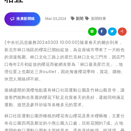
Mar 03,2024
新聞
新聞時事
推廣新聞稿
(中央社訊息服務20240303 10:00:00)隨著春天的腳步到來，
新北市林口地區的櫻花已開始綻放，為這座城市帶來了一片粉色
的浪漫氛圍。林口文化三路上的星巴克林口文化三門市，因店門
口每年2月初綻放的櫻花而被網友譽為「林口最美星巴克」，地
理位置上也鄰近三井outlet，因此每逢櫻花季時，賞花、購物、
休憩人潮絡繹不絕。
接續盛開的賞櫻地點還有林口社區運動公園及竹林山觀音寺，讓
遊客們能夠在美麗的櫻花下駐足欣賞春天的美好，還能同時滿足
運動、遊憩及參拜祈福等各種多元的需求。
林口社區運動公園所種植的櫻花有山櫻花及香水櫻兩種，主要分
布在公園四周及鄰近的小熊公園入口處，目前花開約7成。占地
廣闊的林口運動公園有大面積草皮，還有直排輪場、槌球場、壘