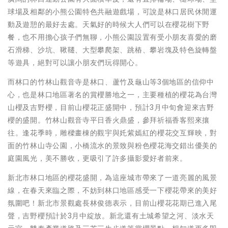
球場及相鄰的小熊公園特色共融遊戲場，可說是林口居民休閒運
動及遊憩的最好去處。天氣好的時候大人們可以在櫻花樹下野
餐，也不用擔心孩子們無聊，小熊公園設置有受小朋友喜愛的磨
石滑梯、沙坑、鞦韆、大型攀爬架、跳樁、攀岩塊及特色旋轉盤
等遊具，絕對可以讓小朋友們玩得開心。
而林口的竹林山觀音寺是林口、蘆竹及龜山等3個地區的信仰中
心，也是林口地區著名的賞櫻勝地之一，主要種植的櫻花為台灣
山櫻及吉野櫻，目前山櫻花正盛開中，預計3月中旬會迎來吉野
櫻的盛開。竹林山觀音寺平日香火鼎盛，參拜祈福香客熙來攘
往。逢花季時，雕樑畫棟的觀宇與奼紫嫣紅的櫻花交互輝映，對
面的竹林山寺公園，小橋流水的景致與粉色櫻花海交錯出優美的
庭園風光，美不勝收，更吸引了許多攝影愛好者前來。
新北市林口地區的櫻花盛開，為這座城市帶來了一道亮麗的風景
線，在春天來臨之際，不妨到林口地區感受一下櫻花帶來的美好
氛圍吧！新北市景觀處長林俊德表示，目前山櫻花花期已進入尾
聲，吉野櫻預計於3月中綻放。新北還有土城希望之河、淡水天