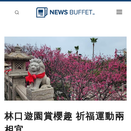
回到首頁
新聞稿分類
登入
刊登
林口遊園賞櫻趣 祈福運動兩
相宜