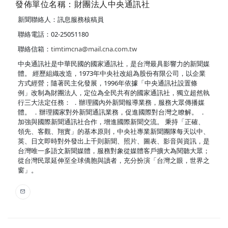
發佈單位名稱：財團法人中央通訊社
新聞聯絡人：訊息服務核稿員
聯絡電話：02-25051180
聯絡信箱：
timtimcna@mail.cna.com.tw
中央通訊社是中華民國的國家通訊社，是台灣最具影響力的新聞媒
體。 經歷組織改造，1973年中央社改組為股份有限公司，以企業
方式經營；隨著民主化發展，1996年依據「中央通訊社設置條
例」改制為財團法人，定位為全民共有的國家通訊社，獨立超然執
行三大法定任務： ．辦理國內外新聞報導業務，服務大眾傳播媒
體。 ．辦理國家對外新聞通訊業務，促進國際對台灣之瞭解。 ．
加強與國際新聞通訊社合作，增進國際新聞交流。 秉持「正確、
領先、客觀、翔實」的基本原則，中央社專業新聞團隊每天以中、
英、日文即時對外發出上千則新聞、照片、圖表、影音與資訊，是
台灣唯一多語文新聞媒體，服務對象從媒體客戶擴大為閱聽大眾；
從台灣民眾延伸至全球僑胞與讀者，充分扮演「台灣之眼，世界之
窗」。