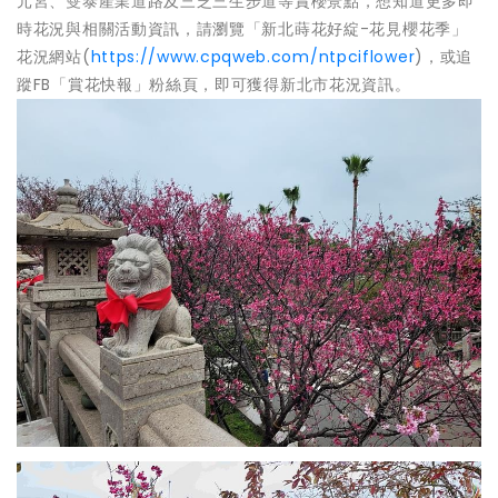
元宮、雙泰產業道路及三芝三生步道等賞櫻景點，想知道更多即
時花況與相關活動資訊，請瀏覽「新北蒔花好綻-花見櫻花季」
花況網站(
https://www.cpqweb.com/ntpciflower
)，或追
蹤FB「賞花快報」粉絲頁，即可獲得新北市花況資訊。