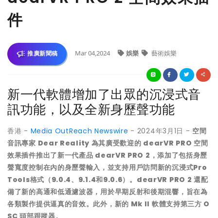
件
Mar 04,2024
娛樂
藝術娛樂
推廣新聞稿
新一代軟體增加了出眾的沉浸式音
訊功能，以及全新身歷聲功能
香港 -
Media OutReach Newswire
- 2024年3月1日 -
空間
音
訊
專家 Dear Reality
為其
廣受歡迎的 dearVR PRO 空間
效果插件
推出了
新一代
產品 dearVR PRO 2
，添加了包括身歷
聲寬度控制在內的身歷聲輸入，並支持用戶訪問新的沉浸式Pro
Tools格式（9.0.4、9.1.4和9.0.6）。
dearVR PRO 2 還
配
備了
新的高通和低通濾波器，用於早期反射和後期混響，旨在為
各類
製作
提供
逼真的音效。此外，新的 Mk II 軟體支持第三方 O
SC
頭部
跟蹤器。