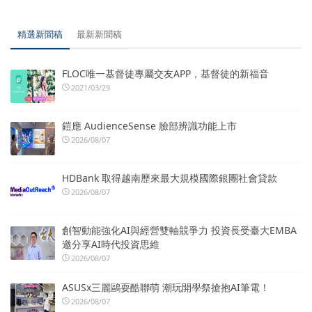
精選新聞稿
最新新聞稿
FLOC唯一基督徒專屬交友APP，基督徒的新福音
2021/03/29
鎧應 AudienceSense 臉部辨識功能上市
2026/08/07
HDBank 取得越南歷來最大規模國際銀團社會貸款
2026/08/07
創智動能強化AI與經營雙軸競爭力 投資長受臺大EMBA
邀分享AI時代投資思維
2026/08/07
ASUSx三麗鷗耍酷聯萌 潮玩開學祭搶抱AI筆電！
2026/08/07