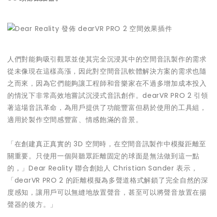
人們對能夠吸引觀眾並使其完全沉浸其中的空間音訊製作的需求
從未像現在這樣高漲，因此對空間音訊軟體解決方案的需求也隨
之而來，因為它們能夠讓工程師和音樂家在不過多增加成本投入
的情況下非常高效地嘗試沉浸式音訊創作。dearVR PRO 2 引領
著這場音訊革命，為用戶提供了功能豐富但易於使用的工具組，
適用於製作空間感豐富、情感飽滿的音景。
「在創建真正真實的 3D 空間時，在空間音訊製作中模擬距離至
關重要。只使用一個與聽眾距離固定的球面是無法做到這一點
的，」Dear Reality 聯合創始人 Christian Sander 表示，
「dearVR PRO 2 的距離模擬為多聲道格式解鎖了完全自然的深
度感知，讓用戶可以無縫地放置聲音，甚至可以將聲音放置在揚
聲器的後方。」