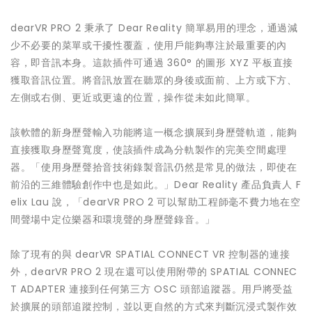
dearVR PRO 2 秉承了 Dear Reality 簡單易用的理念，通過減
少不必要的菜單或干擾性覆蓋，使用戶能夠專注於最重要的內
容，即音訊本身。這款插件可通過 360° 的圖形 XYZ 平板直接
獲取音訊位置。將音訊放置在聽眾的身後或面前、上方或下方、
左側或右側、更近或更遠的位置，操作從未如此簡單。
該軟體的新身歷聲輸入功能將這一概念擴展到身歷聲軌道，能夠
直接獲取身歷聲寬度，使該插件成為分軌製作的完美空間處理
器。「使用身歷聲拾音技術錄製音訊仍然是常見的做法，即使在
前沿的三維體驗創作中也是如此。」Dear Reality 產品負責人 F
elix Lau 說，「dearVR PRO 2 可以幫助工程師毫不費力地在空
間聲場中定位樂器和環境聲的身歷聲錄音。」
除了現有的與 dearVR SPATIAL CONNECT VR 控制器的連接
外，dearVR PRO 2 現在還可以使用附帶的 SPATIAL CONNEC
T ADAPTER 連接到任何第三方 OSC 頭部追蹤器。用戶將受益
於擴展的頭部追蹤控制，並以更自然的方式來判斷沉浸式製作效