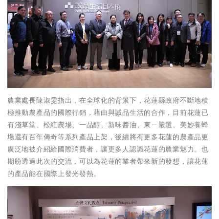
農業處長陳淑雯指出，在全球化的背景下，花蓮縣政府不斷地積
極推動農產品的國際行銷，藉由與誠品生活的合作，目前花蓮已
有淺草堂、松紅農場、一品醇、新味醬油、東ㄧ嚴選、美妙養蜂
場還有百年傳奇等系列產品上架，後續將有更多花蓮的農產品更
廣泛地被介紹給國際消費者，讓更多人認識花蓮的農業魅力。也
期盼透過此次的交流，可以為花蓮的業者帶來新的發想，讓花蓮
的產品能在國際上發光發熱。