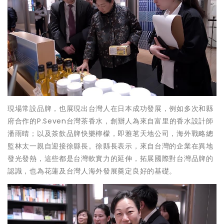
現場常設品牌，也展現出台灣人在日本成功發展，例如多次和縣
府合作的P.Seven台灣茶香水，創辦人為來自富里的香水設計師
潘雨晴；以及茶飲品牌快樂檸檬，即雅茗天地公司，海外戰略總
監林太一親自迎接徐縣長。徐縣長表示，來自台灣的企業在異地
發光發熱，這些都是台灣軟實力的延伸，拓展國際對台灣品牌的
認識，也為花蓮及台灣人海外發展奠定良好的基礎。