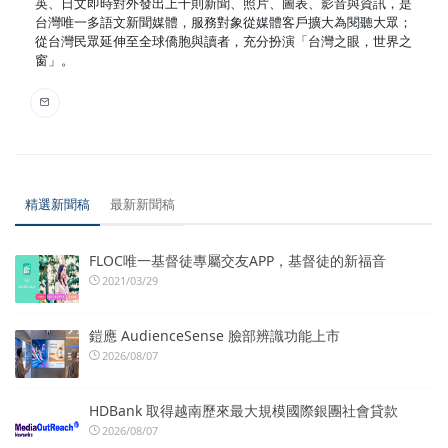
英、日文即時對外發出上千則新聞、照片、圖表、影音與資訊，是
台灣唯一多語文新聞媒體，服務對象從媒體客戶擴大為閱聽大眾；
從台灣民眾延伸至全球僑胞與讀者，充分扮演「台灣之眼，世界之
窗」。
精選新聞稿
最新新聞稿
FLOC唯一基督徒專屬交友APP，基督徒的新福音
2021/03/29
鎧應 AudienceSense 臉部辨識功能上市
2026/08/07
HDBank 取得越南歷來最大規模國際銀團社會貸款
2026/08/07