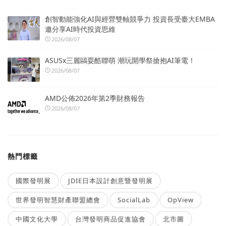
創智動能強化AI與經營雙軸競爭力 投資長受臺大EMBA
邀分享AI時代投資思維
2026/08/07
ASUSx三麗鷗耍酷聯萌 潮玩開學祭搶抱AI筆電！
2026/08/07
AMD公佈2026年第2季財務報告
2026/08/07
熱門標籤
國際發明展
JDIE日本設計創意暨發明展
世界發明智慧財產聯盟總會
SocialLab
OpView
中國文化大學
台灣發明商品促進協會
北市圖