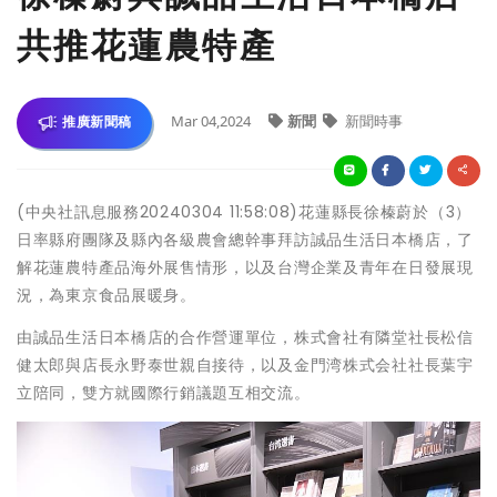
共推花蓮農特產
Mar 04,2024
新聞
新聞時事
推廣新聞稿
(中央社訊息服務20240304 11:58:08)花蓮縣長徐榛蔚於（3）
日率縣府團隊及縣內各級農會總幹事拜訪誠品生活日本橋店，了
解花蓮農特產品海外展售情形，以及台灣企業及青年在日發展現
況，為東京食品展暖身。
由誠品生活日本橋店的合作營運單位，株式會社有隣堂社長松信
健太郎與店長永野泰世親自接待，以及金門湾株式会社社長葉宇
立陪同，雙方就國際行銷議題互相交流。