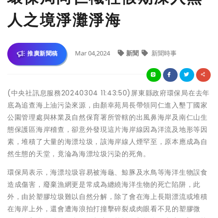
人之境淨灘淨海
Mar 04,2024
新聞
新聞時事
推廣新聞稿
(中央社訊息服務20240304 11:43:50)屏東縣政府環保局在去年
底為追查海上油污染來源，由顏幸苑局長帶領同仁進入墾丁國家
公園管理處與林業及自然保育署所管轄的出風鼻海岸及南仁山生
態保護區海岸稽查，卻意外發現這片海岸線因為洋流及地形等因
素，堆積了大量的海漂垃圾，該海岸線人煙罕至，原本應成為自
然生態的天堂，竟淪為海漂垃圾污染的死角。
環保局表示，海漂垃圾容易被海龜、鯨豚及水鳥等海洋生物誤食
造成傷害，廢棄漁網更是常成為纏繞海洋生物的死亡陷阱，此
外，由於塑膠垃圾難以自然分解，除了會在海上長期漂流或堆積
在海岸上外，還會遭海浪拍打撞擊碎裂成肉眼看不見的塑膠微