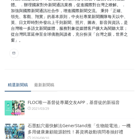
體。 ．辦理國家對外新聞通訊業務，促進國際對台灣之瞭解。 ．
加強與國際新聞通訊社合作，增進國際新聞交流。 秉持「正確、
領先、客觀、翔實」的基本原則，中央社專業新聞團隊每天以中、
英、日文即時對外發出上千則新聞、照片、圖表、影音與資訊，是
台灣唯一多語文新聞媒體，服務對象從媒體客戶擴大為閱聽大眾；
從台灣民眾延伸至全球僑胞與讀者，充分扮演「台灣之眼，世界之
窗」。
精選新聞稿
最新新聞稿
FLOC唯一基督徒專屬交友APP，基督徒的新福音
2021/03/29
石墨點穴最快解法GenerStand推「生物能電池」一機
多用健康兼顧能源韌性！募資將啟動填問卷抽好禮
2026/08/10