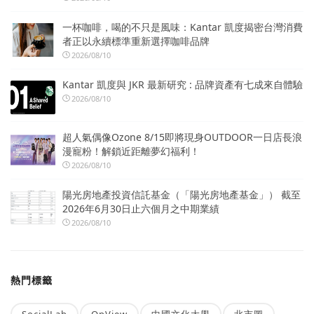
一杯咖啡，喝的不只是風味：Kantar 凱度揭密台灣消費
者正以永續標準重新選擇咖啡品牌
2026/08/10
Kantar 凱度與 JKR 最新研究 : 品牌資產有七成來自體驗
2026/08/10
超人氣偶像Ozone 8/15即將現身OUTDOOR一日店長浪
漫寵粉！解鎖近距離夢幻福利！
2026/08/10
陽光房地產投資信託基金（「陽光房地產基金」） 截至
2026年6月30日止六個月之中期業績
2026/08/10
熱門標籤
SocialLab
OpView
中國文化大學
北市圖