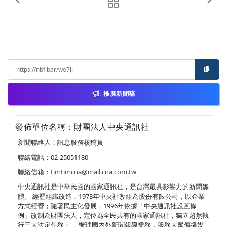
推廣新聞稿
發佈單位名稱：財團法人中央通訊社
新聞聯絡人：訊息服務核稿員
聯絡電話：02-25051180
聯絡信箱：
timtimcna@mail.cna.com.tw
中央通訊社是中華民國的國家通訊社，是台灣最具影響力的新聞媒
體。 經歷組織改造，1973年中央社改組為股份有限公司，以企業
方式經營；隨著民主化發展，1996年依據「中央通訊社設置條
例」改制為財團法人，定位為全民共有的國家通訊社，獨立超然執
行三大法定任務： ．辦理國內外新聞報導業務，服務大眾傳播媒