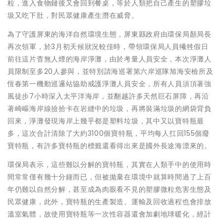
粒，進入食物鏈後又會回到餐桌，等於人類把自己產生的塑膠垃
圾又吃下肚，對民眾健康產生潛在威脅。
為了守護屏東的海洋自然環境生態，屏東縣政府由環保局顏局長
再次領軍，於3月初天候狀況較佳時，帶領環保局人員犧牲假日
前往這片杳無人煙的海岸淨灘，由於考量人員安全，本次淨灘人
員限制至多20人參與，並特別請海巡署第六岸巡隊旭海安檢所及
恆春第一機動巡邏站協助戒護淨灘人員安全，所有人員須頂著強
風徒步7小時深入太平洋海岸，並翻越許多天然巨石屏障，再沿
著崎嶇海岸線撿拾卡在岩縫中的垃圾，再將裝滿垃圾的網袋背負
回來，淨灘發現海岸上幾乎都是塑料垃圾，其中又以寶特瓶最
多，這次合計清除了大約3100個寶特瓶，平均每人扛回155個廢
寶特瓶，有許多寶特瓶的標籤還看得出來是國外長途海漂來的。
環保局表示，這些難以分解的寶特瓶，其實在人類手中的使用時
間常常僅有幾十分鐘而已，但被拋棄在環境中就算時間過了上百
年仍難以自然分解，甚至成為肉眼看不見的塑膠微粒危害生態及
民眾健康，此外，寶特瓶的生產製造、運輸及回收過程也會排放
溫室氣體，故使用寶特瓶等一次性容器還會加劇地球暖化，經計