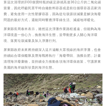
算這次清理的3100個寶特瓶的碳足跡就高達362公斤的二氧化碳
當量，因此呼籲民眾平時自備飲料容器或是前往循環容器店家消
費，避免使用一次性塑膠容器，因為從垃圾源頭減量是解決海廢
問題的最好方式，還能同時響應淨零綠生活、減緩地球暖化。
屏東縣長周春米表示，雖然這次淨灘作業路程遙遠，但能夠為海
洋環境盡一份心力，挽救海洋生態，並帶動更多人關心海洋環
境、落實垃圾減量及加入淨灘行列。
屏東縣政府未來將持續深入這片遠離大眾視線的海岸淨灘，也會
持續結合環保艦隊及潛海戰將執行「海廢帶回、漁獲自肥」計畫
清理海洋廢棄物，並持續全力推動各項海洋環保政策，守護屏東
美麗的海岸線與珍貴的海洋生態。