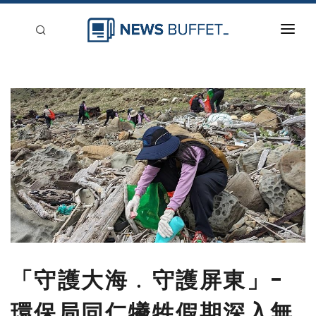
回到首頁
新聞稿分類
登入
刊登
「守護大海﹒守護屏東」-
環保局同仁犧牲假期深入無