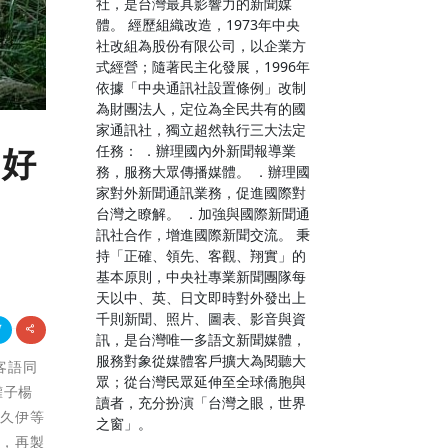
社，是台灣最具影響力的新聞媒
體。 經歷組織改造，1973年中央
社改組為股份有限公司，以企業方
式經營；隨著民主化發展，1996年
依據「中央通訊社設置條例」改制
為財團法人，定位為全民共有的國
家通訊社，獨立超然執行三大法定
任務： ．辦理國內外新聞報導業
「好
務，服務大眾傳播媒體。 ．辦理國
家對外新聞通訊業務，促進國際對
台灣之瞭解。 ．加強與國際新聞通
訊社合作，增進國際新聞交流。 秉
持「正確、領先、客觀、翔實」的
基本原則，中央社專業新聞團隊每
天以中、英、日文即時對外發出上
千則新聞、照片、圖表、影音與資
訊，是台灣唯一多語文新聞媒體，
服務對象從媒體客戶擴大為閱聽大
張客語同
眾；從台灣民眾延伸至全球僑胞與
罐子楊
讀者，充分扮演「台灣之眼，世界
手久伊等
之窗」。
作，再製