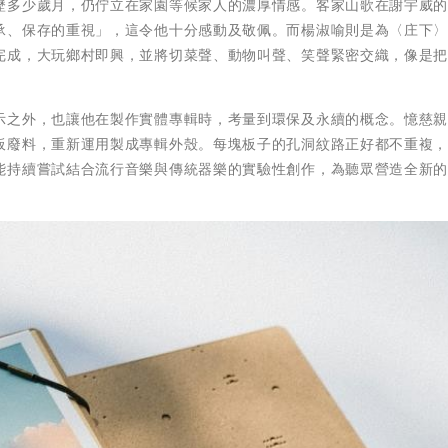
歷多少歲月，仍佇立在家園等候家人的濃厚情感。客家山歌在謝宇威
承、保存的重視」，這令他十分感動及敬佩。而楊淑喻則是為〈庄下
完成，大玩鄉村即興，並將切菜聲、動物叫聲、笑聲緊密交織，像是
示之外，也讓他在製作實體專輯時，考量到環保及永續的概念。憶慈
板廢料，重新運用製成專輯外殼。每塊板子的孔洞紋路正好都不重複
能持續嘗試結合流行音樂與傳統器樂的實驗性創作，為聽眾營造全新