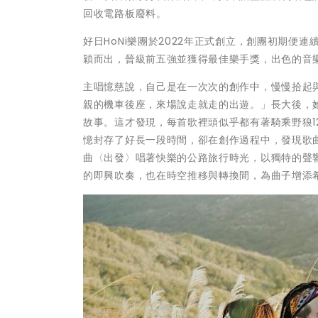
回收電路板廢料。
好日HoNi樂團於2022年正式創立，創團初期
穎而出，晉級前五強並獲得最佳樂手獎，出色的音
主唱憶慈說，自己是在一次次的創作中，慢慢拾起
親的機車後座，來場說走就走的出遊。」長大後，
故事。這才發現，每首歌裡頭似乎都有著騎乘野狼1
憶封存了好長一段時間，卻在創作過程中，發現歌
曲〈出發〉唱著快樂的公路旅行時光，以獨特的聲
的即興吹奏，也在時空推移與轉換間，為曲子增添