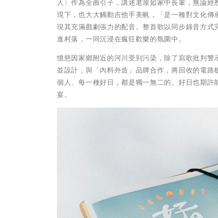
人〉作為全曲引子，講述老屋如家中長輩，無論經
現下，也大大觸動吉他手美帆，「是一種對文化傳
現其充滿戲劇張力的配音。整首歌以同步錄音方式
進村落，一同沉浸在瘋狂歡樂的氛圍中。
憶慈因家鄉附近的河川受到污染，除了寫歌批判警
並設計，與「內料外造」品牌合作，將回收的電路
個人、每一種好日，都是獨一無二的。好日也期許
宴。