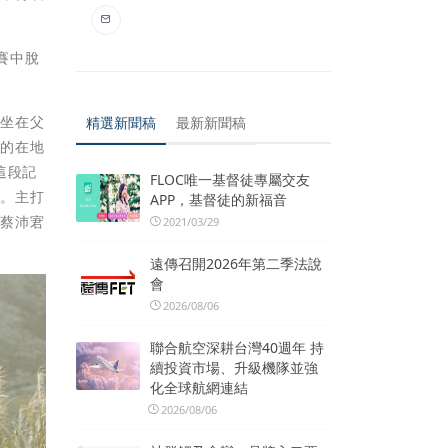
賽中脫
歡坐在父
精選新聞稿
最新新聞稿
活的在地
這段記
FLOC唯一基督徒專屬交友
」。主打
APP，基督徒的新福音
師蔡沛宭
2021/03/29
遠傳召開2026年第二季法說
會
2026/08/06
聯合航空深耕台灣40週年 持
續投資市場、升級機隊並強
化全球航網連結
2026/08/06