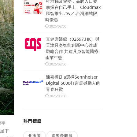
社群觸及會變，品牌入口要
掌握在自己手上：Cloudmax
匯智推出 .tw／.台灣網域限
時優惠
2026/08/06
真健康醫療（02697.HK）與
天津具身智能創新中心達成
戰略合作 共建具身智能醫療
產業生態
2026/08/06
陳嘉樺Ella選擇Sennheiser
Digital 6000打造震撼動人的
青春狂歡
2026/08/06
熱門標籤
謝宇
〈屋下
北市圖
國際發明展