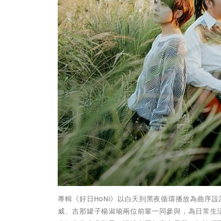
專輯《好日HoNi》以白天到黑夜循環播放為曲序
威、吉那罐子楊淑喻兩位前輩一同參與，為日常生