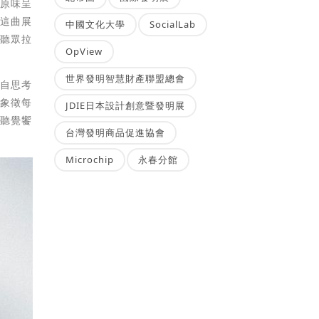
的原味呈
〉這曲展
中國文化大學
SocialLab
把聽眾拉
OpView
世界發明智慧財產聯盟總會
親自思考
，象徵每
JDIE日本設計創意暨發明展
的聽覺饗
台灣發明商品促進協會
Microchip
永春分館