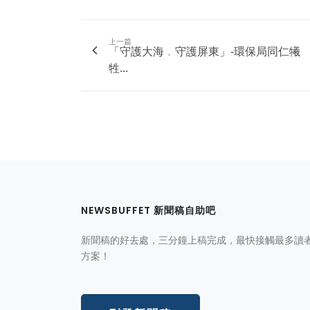
上一篇
「守護大海﹒守護屏東」-環保局同仁犧
牲...
NEWSBUFFET 新聞稿自助吧
新聞稿的好去處，三分鐘上稿完成，最快接觸最多讀
方案！