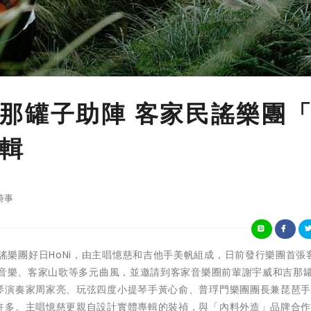
那罐子助陣 客家民謠樂團
輯
時事
現代客家民謠樂團好日HoNi，由主唱憶慈和吉他手美帆組成，日前發行樂團首
界音樂、客家山歌等多元曲風，並邀請到客家音樂圈前輩謝宇威和吉那
琴演奏家周家亮、玩弦四度小提琴手黃心俞、普琈門樂團團長兼琵琶
許多。主唱憶慈更親自設計實體專輯的裝禎，與「內料外造」品牌合