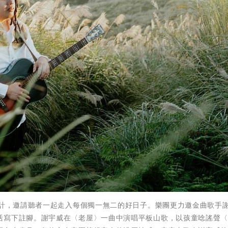
設計，邀請聽者一起走入每個獨一無二的好日子。樂團更力邀金曲歌手
活寫下註腳。謝宇威在〈老屋〉一曲中演唱平板山歌，以孩童唸謠聲