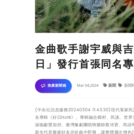
金曲歌手謝宇威與吉
日」發行首張同名專
Mar 04,2024
新聞
新聞
推廣新聞稿
(中央社訊息服務20240304 11:43:30)
名專輯《好日HoNi》。專輯融合鄉村、民謠、世
淑喻獻聲加持。臺灣豫劇團嗩吶樂師蔡沛宭、馬頭
新生代音樂家好友亦於曲中即興，讓整體層次增色