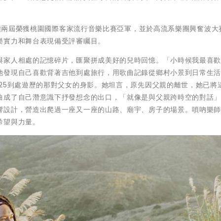
便連續兩屆榮獲桃園國際客家流行音樂比賽亞軍，並於高流系樂團興奮波大
樂實力和舞台表現備受評審矚目。
與家人相處的記憶碎片，匯聚拼成美好的兒時回憶。「小時候我最喜
她發現自己喜歡背著吉他到處旅行，用歌曲記錄從鄉村小景到日常生
25到處遊歷的那對父女的身影。她坦言，原先因父親的離世，她已將
曲成了自己潛意識下抒發想念的出口，「就像是與父親跨時空的對話
響設計，營造出爬過一座又一座的山路、廟宇、房子的場景。嗩吶樂
希望與力量。