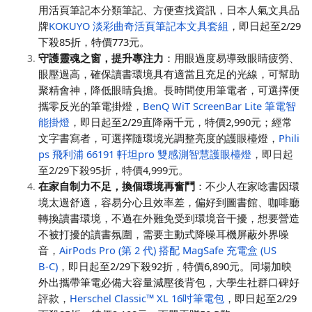
用活頁筆記本分類筆記、方便查找資訊，日本人氣文具品
牌
KOKUYO 淡彩曲奇活頁筆記本文具套組
，即日起至2/29
下殺85折，特價773元。
守護靈魂之窗，提升專注力
：用眼過度易導致眼睛疲勞、
眼壓過高，確保讀書環境具有適當且充足的光線，可幫助
聚精會神，降低眼睛負擔。長時間使用筆電者，可選擇便
攜零反光的筆電掛燈，
BenQ WiT ScreenBar Lite 筆電智
能掛燈
，即日起至2/29直降兩千元，特價2,990元；經常
文字書寫者，可選擇隨環境光調整亮度的護眼檯燈，
Phili
ps 飛利浦 66191 軒坦pro 雙感測智慧護眼檯燈
，即日起
至2/29下殺95折，特價4,999元。
在家自制力不足，換個環境再奮鬥
：不少人在家唸書因環
境太過舒適，容易分心且效率差，偏好到圖書館、咖啡廳
轉換讀書環境，不過在外難免受到環境音干擾，想要營造
不被打擾的讀書氛圍，需要主動式降噪耳機屏蔽外界噪
音，
AirPods Pro (第 2 代) 搭配 MagSafe 充電盒 (US
B
‑
C)
，即日起至2/29下殺92折，特價6,890元。同場加映
外出攜帶筆電必備大容量減壓後背包，大學生社群口碑好
評款，
Herschel Classic™ XL 16吋筆電包
，即日起至2/29