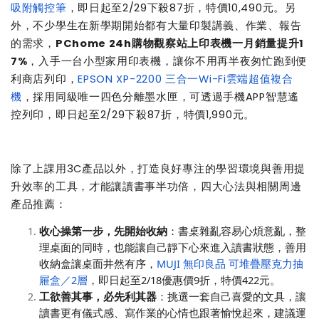
吸附觸控筆
，即日起至2/29下殺87折，特價10,490元。另
外，不少學生在新學期開始都有大量印製講義、作業、報告
的需求，
PChome 24h購物觀察站上印表機一月銷量提升1
7%
，入手一台小型家用印表機，讓你不用再半夜匆忙跑到便
利商店列印，
EPSON XP-2200 三合一Wi-Fi雲端超值複合
機
，採用同級唯一四色分離墨水匣，可透過手機APP智慧遙
控列印，即日起至2/29下殺87折，特價1,990元。
除了上課用3C產品以外，打造良好專注的學習環境與善用提
升效率的工具，才能讓讀書事半功倍，四大心法與相關周邊
產品推薦：
收心操第一步，先開始收納
：書桌雜亂容易心煩意亂，整
理桌面的同時，也能讓自己靜下心來進入讀書狀態，善用
收納盒讓桌面井然有序，
MUJI 無印良品 可堆疊壓克力抽
屜盒／2層
，即日起至2/18優惠價9折，特價422元。
工欲善其事，必先利其器
：挑選一套自己喜愛的文具，讓
讀書更有儀式感、寫作業的心情也跟著愉悅起來，建議運