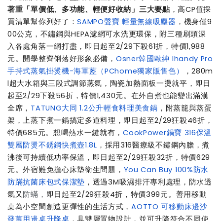
著重「單價低、多功能、輕便好收納」三大要點
，高CP值採
買清單幫你列好了：
SAMPO聲寶 輕量無線吸塵器
，機身僅9
00公克，不鏽鋼與HEPA濾網可水洗更環保，附三種刷頭深
入各處角落一網打盡，即日起至2/29下殺61折，特價1,988
元。開學整齊俐落好形象必備，
Osner韓國歐紳 Ihandy Pro
手持式蒸氣掛燙機-海軍藍（PChome獨家販售色）
，280m
l超大水箱與三段式調節蒸氣，陶瓷加熱面板一燙就平，即日
起至2/29下殺56折，特價1,430元。在外自煮也能變出滿漢
全席，
TATUNG大同 1.2公升輕食料理美食鍋
，附蒸籠與蒸蛋
架，上蒸下煮一鍋搞定多道料理，即日起至2/29狂殺46折，
特價685元。想喝熱水一鍵就有，
CookPower鍋寶 316保溫
雙層防燙不銹鋼快煮壺1.8L
，採用316醫療級不鏽鋼內膽，煮
沸後可持續低功率保溫，即日起至2/29狂殺32折，特價629
元。外宿難免擔心床墊衛生問題，
You Can Buy 100%防水
防蹣抗菌床包式保潔墊
，透過3M吸濕排汗專利處理，防水透
氣又
防蟎，
即日起至2/29狂殺4折，特價399元。善用移動
桌為小空間創造更彈性的生活方式，
AOTTO 可移動床邊沙
發萬用邊桌升降桌
，具雙層置物設計，並可升降符合不同使