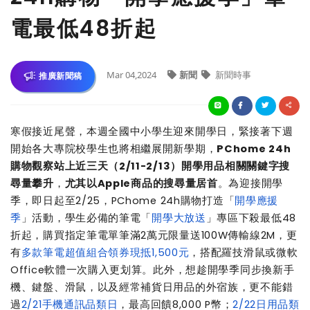
電最低48折起
Mar 04,2024
新聞
新聞時事
推廣新聞稿
寒假接近尾聲，本週全國中小學生迎來開學日，緊接著下週
開始各大專院校學生也將相繼展開新學期，
PChome 24h
購物觀察站上近三天（2/11-2/13）開學用品相關關鍵字搜
尋量攀升
，
尤其以Apple商品的搜尋量居首
。為迎接開學
季，即日起至2/25，PChome 24h購物打造「
開學應援
季
」活動，學生必備的筆電「
開學大放送
」專區下殺最低48
折起，購買指定筆電單筆滿2萬元限量送100W傳輸線2M，更
有
多款筆電超值組合領券現抵1,500元
，搭配羅技滑鼠或微軟
Office軟體一次購入更划算。此外，想趁開學季同步換新手
機、鍵盤、滑鼠，以及經常補貨日用品的外宿族，更不能錯
過
2/21手機通訊品類日
，最高回饋8,000 P幣；
2/22日用品類