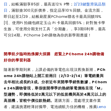
日
，結帳滿額享85折，最高送12％ P幣；
2/23鍵盤滑鼠品類
日
，滿額搶300元折價券，指定品享10％回饋。金流方面，
即日起至2/29，結帳刷星展PChome聯名卡最高回饋19%
[1]
、使用Pi 拍錢包綁定玉山 Pi 卡最高回饋5%；針對無卡學
生族，可使用分期支付工具「分期趣」，享3期0利率，最高
可分24期。PChome 24h購物為你的新學期應援！
開學前夕臨時抱佛腳大採購 趕緊上PChome 24h購物備
好你的學習利器
隨著新學期到來，上課必備的筆電也出現汰舊換新潮，
PCh
ome 24h購物站上開工前兩日（2/13-2/14）筆電銷量與
去年相比成長約3成。分析近年來開學季銷售數據，PChom
e 24h購物發現，寒假後開學季的熱銷筆電價格呈現「M」
型趨勢，即價格低於2萬元以下的低規機與高於4萬元以上的
高規機，皆較中價位款熱銷。
選購方面，需處理文書作業
者，建議挑選輕薄好攜帶、電池續航力佳的機種，推薦
Leno