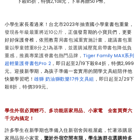
下殺85折，特價2,108元，下單再贈50 P幣。
小學生家長看過來！台北市2023年抽查國小學童書包重量，
發現各年級最重將近10公斤，
正值發育期的小寶貝們，更要
好好保護脊椎，依照教育
局書包減重實施計畫，建議書包重
量以學童體重8分之1為基準，並選購減壓寬肩帶書包降低負
重感，推薦專業護脊書包熱門品牌，
Tiger Family MAX系列
超輕量護脊書包Pro 2
，即日起至2/19下殺84折，特價2,999
元。迎接新學期，為孩子準備一套實用的開學文具組陪伴他
快樂學習吧！
雄獅 奶油獅歡樂17件文具組
，即日起至2/29下
殺8折，特價399元。
學生外宿必買輕巧、多功能居家用品、小家電 全套買齊六
千元內搞定！
許多學生在新學期也準備入住新宿舍與租屋處，忙著添購居
家用品與小家電，
鑒於外宿空間有限，學生族群在選購時多