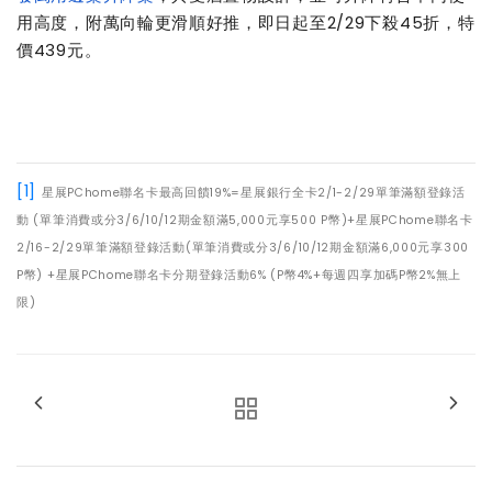
用高度，附萬向輪更滑順好推，即日起至2/29下殺45折，特
價439元。
[1]
星展PChome聯名卡最高回饋19%=星展銀行全卡2/1-2/29單筆滿額登錄活
動 (單筆消費或分3/6/10/12期金額滿5,000元享500 P幣)+星展PChome聯名卡
2/16-2/29單筆滿額登錄活動(單筆消費或分3/6/10/12期金額滿6,000元享300
P幣) +星展PChome聯名卡分期登錄活動6% (P幣4%+每週四享加碼P幣2%無上
限)