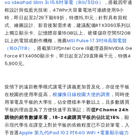
vo IdeaPad Slim 3i 15.6吋筆電（8G/512G）
，搭載四窄邊
框設計與低藍光技術，47Whr大容量電池可連續使用9小
時，即日起至2/29下殺69折，特價15,111元；針對具有寫程
式、繪圖設計、影音後製需求者，建議配備RTX3060系列以
上獨立顯示卡、記憶體容量16GB以上、硬碟儲存空間512GB
以上的電競或創作機種，推薦
MSI Pulse 17.3吋i9高階電競
（16G/1TB）
，搭載第13代Intel Core i9處理器與NVIDIA Ge
Force RTX4060顯示卡，即日起至2/29直降兩千元，特價4
5,900元。
疫情下的遠距教學模式讓電子講義更加普及化，亦促使平板
在校園的使用率提高，
根據換日線校園大使的調查
，同時使
用筆電及平板的大學生，佔全體樣本半數以上，且多數購買
平板的理由是為了方便快速手寫筆記；而
從PChome 24h
購物的銷售數據來看，18-24歲購買平板的佔比近16%
，顯
示現代學生在課堂上對於平板的依賴程度已不亞於筆電，入
手首選
Apple 第九代iPad 10.2 吋64G WiFi +電量顯示磁力