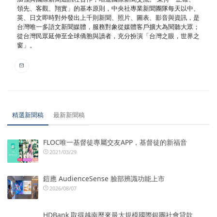
領先、客觀、翔實」的基本原則，中央社專業新聞團隊每天以中、
英、日文即時對外發出上千則新聞、照片、圖表、影音與資訊，是
台灣唯一多語文新聞媒體，服務對象從媒體客戶擴大為閱聽大眾；
從台灣民眾延伸至全球僑胞與讀者，充分扮演「台灣之眼，世界之
窗」。
精選新聞稿
最新新聞稿
FLOC唯一基督徒專屬交友APP，基督徒的新福音
2021/03/29
鎧應 AudienceSense 臉部辨識功能上市
2026/08/07
HDBank 取得越南歷來最大規模國際銀團社會貸款