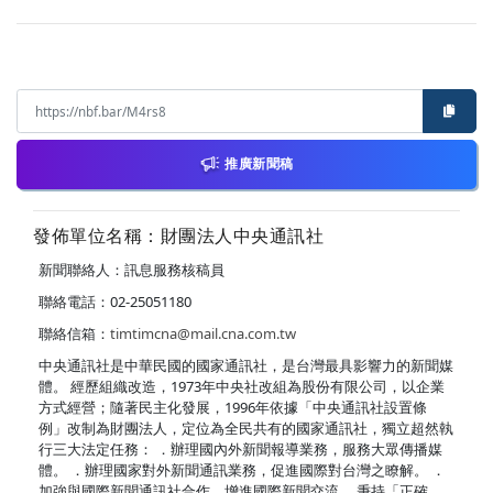
推廣新聞稿
發佈單位名稱：財團法人中央通訊社
新聞聯絡人：訊息服務核稿員
聯絡電話：02-25051180
聯絡信箱：
timtimcna@mail.cna.com.tw
中央通訊社是中華民國的國家通訊社，是台灣最具影響力的新聞媒
體。 經歷組織改造，1973年中央社改組為股份有限公司，以企業
方式經營；隨著民主化發展，1996年依據「中央通訊社設置條
例」改制為財團法人，定位為全民共有的國家通訊社，獨立超然執
行三大法定任務： ．辦理國內外新聞報導業務，服務大眾傳播媒
體。 ．辦理國家對外新聞通訊業務，促進國際對台灣之瞭解。 ．
加強與國際新聞通訊社合作，增進國際新聞交流。 秉持「正確、