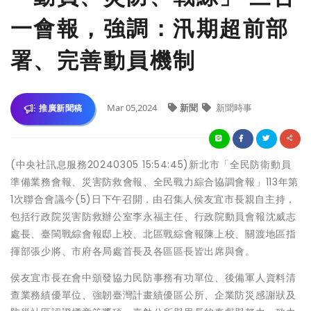
一會報，強調：汛期超前部
署、完善動員機制
Mar 05,2024
新聞
新聞時事
推廣新聞稿
(中央社訊息服務20240305 15:54:45)新北市「全民防衛動員
準備業務會報、災害防救會報、全民戰力綜合協調會報」113年第
1次聯合會議今(5)日下午召開，由召集人侯友宜市長親自主持，
包括行政院災害防救辦公室李永福主任、行政院動員會報沈威志
處長、臺閩戰綜會報邸上校、北區戰綜會報陳上校、關渡地區指
揮部張少將、市府各局處首長及各區區長皆出席與會。
侯友宜市長在會中頒發協力民防事務有功單位、後備軍人資料清
查業務績優單位、強韌臺灣計畫績優區公所、企業防災感謝狀及