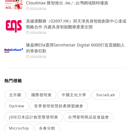
Cloudmax 匯智推出 .tw／.台灣網域限時優惠
2026/08/06
真健康醫療（02697.HK）與天津具身智能創新中心達成
戰略合作 共建具身智能醫療產業生態
2026/08/06
陳嘉樺Ella選擇Sennheiser Digital 6000打造震撼動人
的青春狂歡
2026/08/06
熱門標籤
北市圖
國際發明展
中國文化大學
SocialLab
OpView
世界發明智慧財產聯盟總會
JDIE日本設計創意暨發明展
台灣發明商品促進協會
Microchip
永春分館