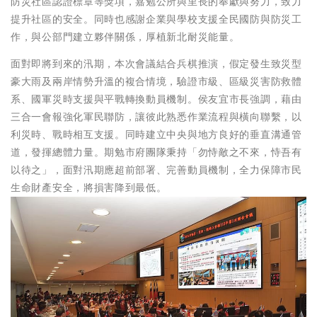
防災社區認證標章等獎項，嘉勉公所與里長的奉獻與努力，致力
提升社區的安全。同時也感謝企業與學校支援全民國防與防災工
作，與公部門建立夥伴關係，厚植新北耐災能量。
面對即將到來的汛期，本次會議結合兵棋推演，假定發生致災型
豪大雨及兩岸情勢升溫的複合情境，驗證市級、區級災害防救體
系、國軍災時支援與平戰轉換動員機制。侯友宜市長強調，藉由
三合一會報強化軍民聯防，讓彼此熟悉作業流程與橫向聯繫，以
利災時、戰時相互支援。同時建立中央與地方良好的垂直溝通管
道，發揮總體力量。期勉市府團隊秉持「勿恃敵之不來，恃吾有
以待之」，面對汛期應超前部署、完善動員機制，全力保障市民
生命財產安全，將損害降到最低。