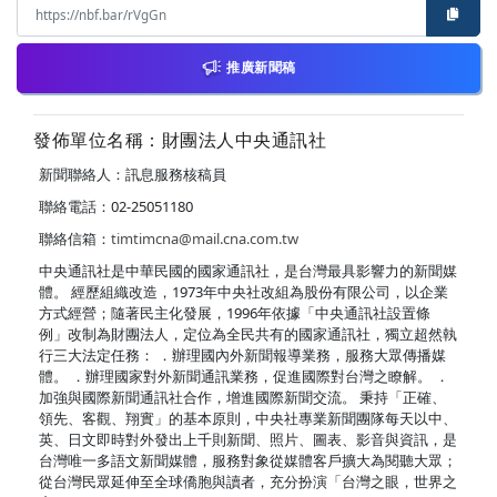
推廣新聞稿
發佈單位名稱：財團法人中央通訊社
新聞聯絡人：訊息服務核稿員
聯絡電話：02-25051180
聯絡信箱：
timtimcna@mail.cna.com.tw
中央通訊社是中華民國的國家通訊社，是台灣最具影響力的新聞媒
體。 經歷組織改造，1973年中央社改組為股份有限公司，以企業
方式經營；隨著民主化發展，1996年依據「中央通訊社設置條
例」改制為財團法人，定位為全民共有的國家通訊社，獨立超然執
行三大法定任務： ．辦理國內外新聞報導業務，服務大眾傳播媒
體。 ．辦理國家對外新聞通訊業務，促進國際對台灣之瞭解。 ．
加強與國際新聞通訊社合作，增進國際新聞交流。 秉持「正確、
領先、客觀、翔實」的基本原則，中央社專業新聞團隊每天以中、
英、日文即時對外發出上千則新聞、照片、圖表、影音與資訊，是
台灣唯一多語文新聞媒體，服務對象從媒體客戶擴大為閱聽大眾；
從台灣民眾延伸至全球僑胞與讀者，充分扮演「台灣之眼，世界之