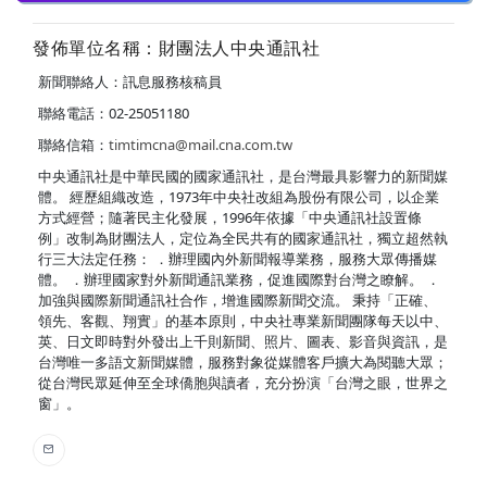
發佈單位名稱：財團法人中央通訊社
新聞聯絡人：訊息服務核稿員
聯絡電話：02-25051180
聯絡信箱：
timtimcna@mail.cna.com.tw
中央通訊社是中華民國的國家通訊社，是台灣最具影響力的新聞媒
體。 經歷組織改造，1973年中央社改組為股份有限公司，以企業
方式經營；隨著民主化發展，1996年依據「中央通訊社設置條
例」改制為財團法人，定位為全民共有的國家通訊社，獨立超然執
行三大法定任務： ．辦理國內外新聞報導業務，服務大眾傳播媒
體。 ．辦理國家對外新聞通訊業務，促進國際對台灣之瞭解。 ．
加強與國際新聞通訊社合作，增進國際新聞交流。 秉持「正確、
領先、客觀、翔實」的基本原則，中央社專業新聞團隊每天以中、
英、日文即時對外發出上千則新聞、照片、圖表、影音與資訊，是
台灣唯一多語文新聞媒體，服務對象從媒體客戶擴大為閱聽大眾；
從台灣民眾延伸至全球僑胞與讀者，充分扮演「台灣之眼，世界之
窗」。