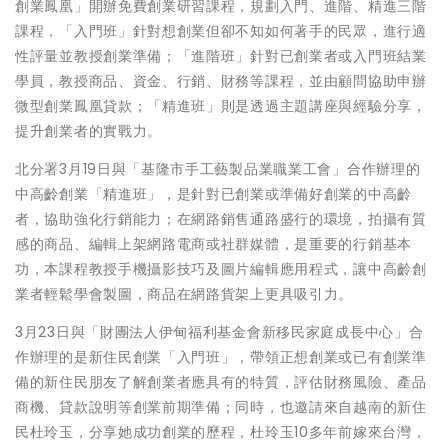
創業鳳凰」開辦免費創業研習課程，規劃入門、進階、精進三階
課程，「入門班」針對想創業但卻不知如何著手的民眾，進行適
性評量並教授創業準備；「進階班」針對已創業者或入門班結業
學員，教授商品、資金、行銷、財務等課程，並由顧問協助申辦
微型創業鳳凰貸款；「精進班」則是透過主題講座與經驗分享，
提升創業者的實戰力。
北分署3月19日與「基隆市手工藝製品業職業工會」合作辦理的
中高齡創業「精進班」，是針對已創業或準備好創業的中高齡
者，協助強化行銷能力；在網路銷售通路盛行的環境，拍攝有質
感的商品、編輯上架網路電商或社群媒體，是重要的行銷基本
功，本課程教授手機攝影技巧及圖片編輯應用程式，讓中高齡創
業者輕鬆學會製圖，商品在網路貨架上更具吸引力。
3月23日與「財團法人伊甸福利基金會新移民家庭成長中心」合
作辦理的是新住民創業「入門班」，帶領正想創業或已有創業準
備的新住民朋友了解創業者應具有的特質，評估財務風險、產品
商機、貸款說明等創業前期準備；同時，也邀請來自越南的新住
民杜玲玉，分享她成功創業的歷程，杜玲玉10多年前嫁來台灣，