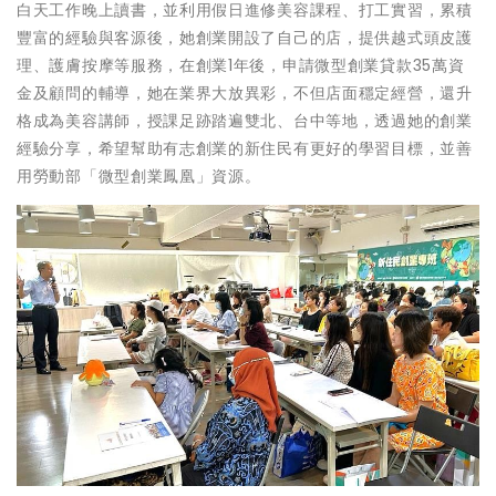
白天工作晚上讀書，並利用假日進修美容課程、打工實習，累積
豐富的經驗與客源後，她創業開設了自己的店，提供越式頭皮護
理、護膚按摩等服務，在創業1年後，申請微型創業貸款35萬資
金及顧問的輔導，她在業界大放異彩，不但店面穩定經營，還升
格成為美容講師，授課足跡踏遍雙北、台中等地，透過她的創業
經驗分享，希望幫助有志創業的新住民有更好的學習目標，並善
用勞動部「微型創業鳳凰」資源。