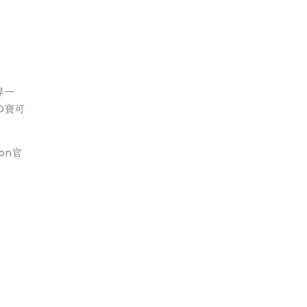
界一
O寶可
on官