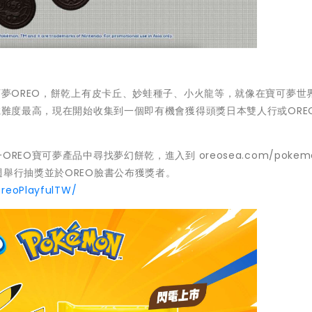
寶可夢OREO，餅乾上有皮卡丘、妙蛙種子、小火龍等，就像在寶可夢世
餅乾難度最高，現在開始收集到一個即有機會獲得頭獎日本雙人行或ORE
EO寶可夢產品中尋找夢幻餅乾，進入到 oreosea.com/pokem
週舉行抽獎並於OREO臉書公布獲獎者。
reoPlayfulTW/