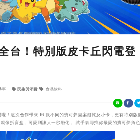
快閃全台！特別版皮卡丘閃電登
時事
民生與消費
食品飲料
灣啦！這次合作帶來 16 款不同的寶可夢圖案餅乾及小卡，更有特別版
EO就像拆盲盒，可愛到讓人一秒融化， 試手氣尋找你最愛的寶可夢角