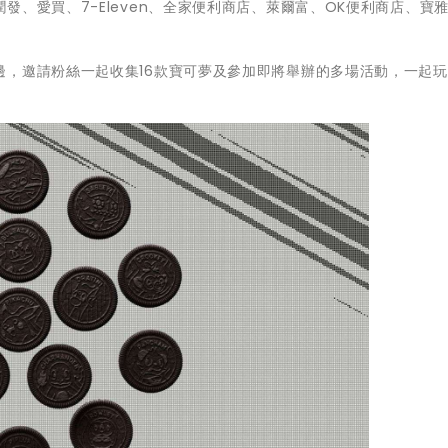
、愛買、7-Eleven、全家便利商店、萊爾富、OK便利商店、寶
邊，邀請粉絲一起收集16款寶可夢及參加即將舉辦的多場活動，一起