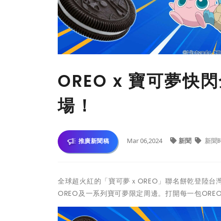
OREO x 寶可夢
場！
Mar 06,2024
新聞
新聞
推廣新聞稿
全球超火紅的「寶可夢ｘOREO」聯名餅乾登陸台
OREO及一系列寶可夢限定周邊。打開每一包OR