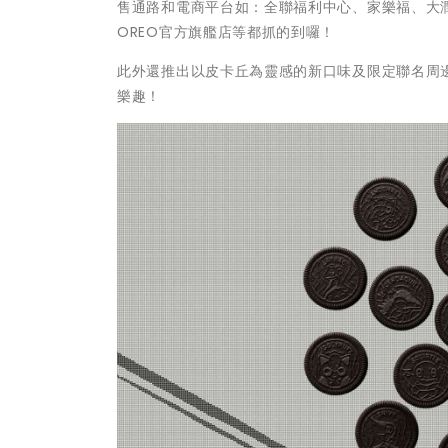
售通路和電商平台如：全聯福利中心、家樂福、大潤發
OREO官方旗艦店等都抓的到囉！
此外還推出以皮卡丘為靈感的新口味及限定聯名周
樂趣！