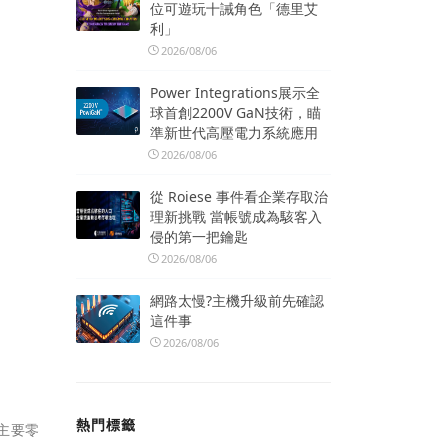
位可遊玩十誡角色「德里艾
利」
2026/08/06
Power Integrations展示全
球首創2200V GaN技術，瞄
準新世代高壓電力系統應用
2026/08/06
從 Roiese 事件看企業存取治
理新挑戰 當帳號成為駭客入
侵的第一把鑰匙
2026/08/06
網路太慢?主機升級前先確認
這件事
2026/08/06
熱門標籤
主要零