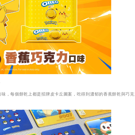
供
力口味，每個餅乾上都是招牌皮卡丘圖案，吃得到濃郁的香蕉餅乾與巧克