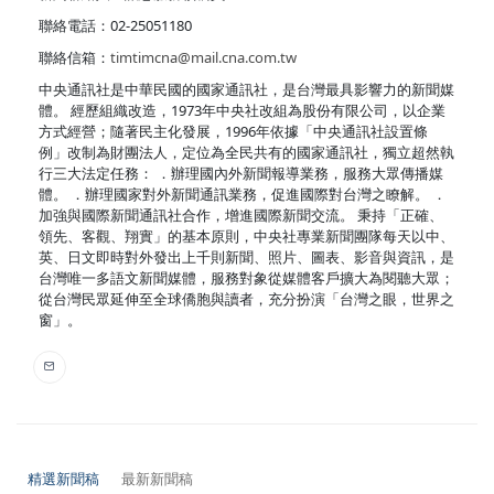
聯絡電話：02-25051180
聯絡信箱：
timtimcna@mail.cna.com.tw
中央通訊社是中華民國的國家通訊社，是台灣最具影響力的新聞媒
體。 經歷組織改造，1973年中央社改組為股份有限公司，以企業
方式經營；隨著民主化發展，1996年依據「中央通訊社設置條
例」改制為財團法人，定位為全民共有的國家通訊社，獨立超然執
行三大法定任務： ．辦理國內外新聞報導業務，服務大眾傳播媒
體。 ．辦理國家對外新聞通訊業務，促進國際對台灣之瞭解。 ．
加強與國際新聞通訊社合作，增進國際新聞交流。 秉持「正確、
領先、客觀、翔實」的基本原則，中央社專業新聞團隊每天以中、
英、日文即時對外發出上千則新聞、照片、圖表、影音與資訊，是
台灣唯一多語文新聞媒體，服務對象從媒體客戶擴大為閱聽大眾；
從台灣民眾延伸至全球僑胞與讀者，充分扮演「台灣之眼，世界之
窗」。
精選新聞稿
最新新聞稿