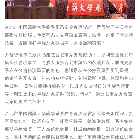
台北市中國醫藥大學藥學系系友會春酒聯誼，尹岱智理事長率幹
部唱校歌開場，晚宴有系友薩克斯風表演，抽獎、照相打卡送括
括樂、各團隊和年輕系友歡唱等，會場熱鬧滾滾！
尹岱智理事長致詞感謝在台北市系友會協助下，順利當選臺北市
藥師公會理事長，將擴大服務台北市藥師的永續共贏，將讓更多
系友在公會扮演重要的角色，也讓系友在公會及藥界受到重視；
他還報告系友會一年來的各項活動，包括電影欣賞、碧潭和美山
半日遊、 21學分藥師持續教育、以及系友回母校分享藥業行銷
等；期望更多的年輕系友參與”藥聚、傳承”，讓台北市系友會這
大家庭更成長茁壯！
台北市中國醫藥大學藥學系系友會春酒晚宴參與學長姐踴躍，貴
賓雲集包括，陳昭姿立委、莊聲宏院長、陳鴻儀教授、系友總會
邱明善總會長、王人杰前總會長、林成前總會長、劉典謨前總會
長，臺中市藥師公會陳振聲理事長、新竹市藥師公會柯廷佳理事