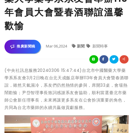
年會員大會暨春酒聯誼溫馨
歡愉
Mar 06,2024
新聞
新聞時事
推廣新聞稿
(中央社訊息服務20240306 15:47:44)台北市中國醫藥大學藥
學系系友會3月2日晚在台北天成飯店舉辦113年會員大會暨春酒聯
誼，雖然天氣濕冷，系友們仍然熱情的參與，席開33桌，會場熱
鬧歡愉；尹岱智理事長致詞感謝系友會協助，順利當選臺北市藥
師公會新任理事長，未來將讓更多系友在公會扮演重要的角色，
共同為台北市藥師的永續共贏做貢獻服務。