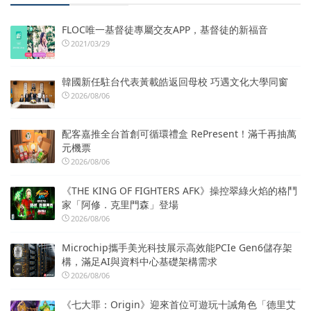
FLOC唯一基督徒專屬交友APP，基督徒的新福音
2021/03/29
韓國新任駐台代表黃載皓返回母校 巧遇文化大學同窗
2026/08/06
配客嘉推全台首創可循環禮盒 RePresent！滿千再抽萬
元機票
2026/08/06
《THE KING OF FIGHTERS AFK》操控翠綠火焰的格鬥
家「阿修．克里門森」登場
2026/08/06
Microchip攜手美光科技展示高效能PCIe Gen6儲存架
構，滿足AI與資料中心基礎架構需求
2026/08/06
《七大罪：Origin》迎來首位可遊玩十誡角色「德里艾