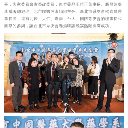
長，客家委員會古榮政委員，東竹藥品王唯正董事長、勝昌製藥
李威著總經理、北市聯醫吳淑娟部主任、新北市系友會楊嘉昌理
事長等，還有北醫、大仁、嘉南、台大、國防等友會的理事長和
團隊的參與，讓台北市系友會春酒聯誼晚宴熱鬧圓滿成功。