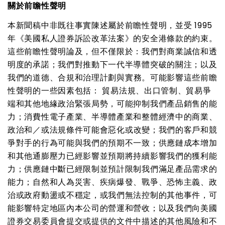
關於前瞻性聲明
本新聞稿中非既往事實陳述屬於前瞻性聲明，並受
1995
年《美國私人證券訴訟改革法案》的安全港條款的約束。
這些前瞻性聲明論及，但不僅限於：我們
對商業誠信和透
明度的承諾；我們對推動下一代半導體突破的關注；以及
我們的
道德、合規和治理計劃與實務
。可能影響這些前瞻
性聲明的一些因素包括：
貿易法規、出口管制、貿易爭
端和其他地緣政治緊張局勢，可能抑制我們產品銷售的能
力；消費性電子產業、半導體產業和整體經濟中的商業、
政治和
／
或法規條件可能會惡化或改變；我們的客戶和競
爭對手的行為可能與我們的預期不一致；供應鏈成本增加
和其他通膨壓力已經影響並預期將持續影響我們的獲利能
力；供應鏈中斷已經限制並預計限制我們滿足產品需求的
能力；自然和人為災害、疾病爆發、戰爭、恐怖主義、政
治或政府動盪或不穩定，或我們無法控制的其他事件，可
能影響特定地區內本公司的營運和營收；以及我們向美國
證券交易委員會提交或提供的文件中描述的其他風險和不