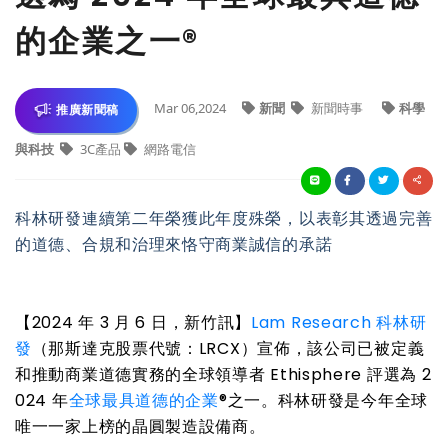
的企業之一®
Mar 06,2024
新聞
新聞時事
科學
推廣新聞稿
與科技
3C產品
網路電信
科林研發連續第二年榮獲此年度殊榮，以表彰其透過完善
的道德、合規和治理來恪守商業誠信的承諾
【
2024
年
3
月
6
日，新竹訊】
Lam Research 科林研
發
（那斯達克股票代號：
LRCX
）宣佈，該公司已被定義
和推動商業道德實務的全球領導者
Ethisphere
評選為
2
024
年
全球最具道德的企業
®
之一。科林研發是今年全球
唯一一家上榜的晶圓製造設備商。