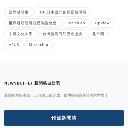
國際發明展
JDIE日本設計創意暨發明展
世界發明智慧財產聯盟總會
SocialLab
OpView
中國文化大學
台灣發明商品促進協會
北市圖
ASUS
Microchip
NEWSBUFFET 新聞稿自助吧
新聞稿的好去處，三分鐘上稿完成，最快接觸最多讀者的方案！
刊登新聞稿