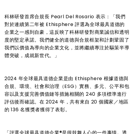
科林研發首席合規長
Pearl Del Rosario
表示：「我們
對於連續第二年被
Ethisphere
評選為全球最具道德的
企業之一感到自豪，這反映了科林研發對商業誠信和透明
度的堅定承諾。我們健全的道德與合規框架和計劃鞏固了
我們以價值為導向的企業文化，並將繼續專注於驅策半導
體突破，成就新世代。」
2024
年全球最具道德企業是由
Ethisphere
根據道德與
合規、環境、社會和治理（
ESG
）實務、多元、公平和包
容以及支援完善價值鏈等措施相關的
240
多項標準進行
評估後而確認。在
2024
年，共有來自
20
個國家／地區
的
136
名獲獎者獲得了表彰。
「評選全球最具道德企業
®
是很鼓舞人心的一件事情。透