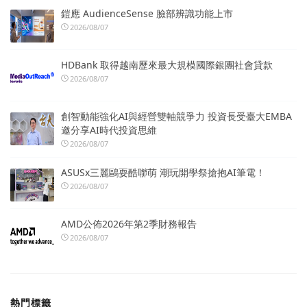
鎧應 AudienceSense 臉部辨識功能上市
2026/08/07
HDBank 取得越南歷來最大規模國際銀團社會貸款
2026/08/07
創智動能強化AI與經營雙軸競爭力 投資長受臺大EMBA
邀分享AI時代投資思維
2026/08/07
ASUSx三麗鷗耍酷聯萌 潮玩開學祭搶抱AI筆電！
2026/08/07
AMD公佈2026年第2季財務報告
2026/08/07
熱門標籤