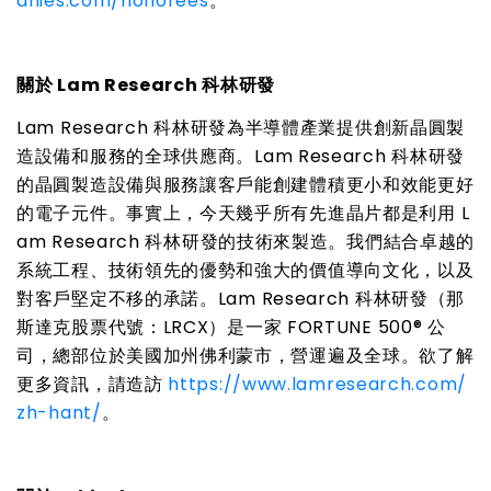
anies.com/honorees
。
關於
Lam Research
科林研發
Lam Research
科林研發為半導體產業提供創新晶圓製
造設備和服務的全球供應商。
Lam Research
科林研發
的晶圓製造設備與服務讓客戶能創建體積更小和效能更好
的電子元件。事實上，今天幾乎所有先進晶片都是利用
L
am Research
科林研發的技術來製造。我們結合卓越的
系統工程、技術領先的優勢和強大的價值導向文化，以及
對客戶堅定不移的承諾。
Lam Research
科林研發（那
斯達克股票代號：
LRCX
）是一家
FORTUNE 500®
公
司，總部位於美國加州佛利蒙市，營運遍及全球。欲了解
更多資訊，請造訪
https://www.lamresearch.com/
zh-hant/
。