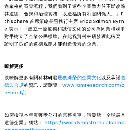
過嚴格的審查流程，我們看到了這些企業致力於不斷改進
其道德、合規和治理實務，以造福所有利害關係人。」
E
thisphere
首席策略長暨執行主席
Erica Salmon Byrn
e
表示：「建立一流道德和誠信文化的公司為同業和競爭
對手樹立了企業公民標準。在此祝賀科林研發獲此殊榮，
證明了良好的道德規範才能創造優秀的企業。」
瞭解更多
欲瞭解更多有關科林研發
屢獲殊榮的企業文化
以及承諾
道
德與合規
的資訊，請瀏覽：
www.lamresearch.com/z
h-hant/
。
如需檢視本年度獲獎公司的完整名單，請瀏覽「全球最具
道德企業」網站：
https://worldsmostethicalcomp