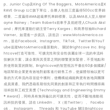
p、Junior Cup及King Of The Baggers。MotoAmerica是K
RAVE Group LLC旗下單位，合夥人包括三度贏得500cc世界錦
標賽、二度贏得AMA超級摩托車錦標賽、以及AMA名人堂人物W
ayne Rainey；Team Roberts前車手及前經理人Chuck Aksl
and；摩托車運動行銷主管Terry Karges；和商界領袖Richard
Varner。如需進一步資訊，請造訪：www.MotoAmerica.co
m，並在Facebook、Instagram、TikTok、Twitter和YouT
ube追蹤MotoAmerica最新動向。 關於Brightcove Inc. Brig
htcove打造可靠性、可擴充性和安全性俱屬全球一流的串流科
技解決方案，讓企業與其受眾之間的聯繫更加緊密，不受地點和
所使用裝置的限制。Brightcove的智慧視訊平臺在60多個國家/
地區幫助企業更有效地對顧客進行銷售工作，使媒體領袖以更可
靠的方式串流內容並從中獲利，使機構組織能夠更有效地與團隊
成員溝通。我們憑藉長期領先同業的創新和正常執行時間獲得兩
項科技和工程艾美獎 (Technology and Engineering Emmy
® Award)，同時具有無與倫比的可擴充性，從而不斷地推動視
訊科技的發展。請在 LinkedIn 、 X（前Twitter） 、 Facebo
ok 、 Instagram 、 Threads 和 YouTube 關注Brightcov