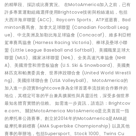
的精華段、採訪或比賽實況。 在MotoAmerica加入之前，已有
許多專業運動組織選擇使用Brightcove技術與粉絲連結，包括
大西洋海岸聯盟 (ACC)、Raycom Sports、ATP巡迴賽、Bad
minton賽馬會、加拿大足球聯盟 (Canadian Football Leag
ue)、中北美洲及加勒比海足球協會 (Concacaf)、維多利亞輕
駕車賽馬協會 (Harness Racing Victoria)、棒球及壘球小聯
盟 (Little League Baseball and Softball)、美國職業足球大
聯盟 (MLS)、國家冰球聯盟 (NHL)、全美高速汽車協會 (NHR
A)、美國滑雪和滑雪板協會 (U.S. Ski & Snowboard)、美國奧
林匹克和帕奧委員會、世界摔跤聯合會 (United World Wrestli
ng)、美國排球聯合會 (USA Volleyball)。 MotoAmerica的
加入進一步證實Brightcove身為全球首選串流技術合作夥伴的
地位，其穩定可靠的平台兼具擴展性與具靈活性，深受多個世界
最知名體育實體的信賴。 如需進一步資訊，請造訪：Brightcov
e.com。 關於MotoAmerica MotoAmerica是北美首屈一指
的摩托車公路賽事。創立於2014年的MotoAmerica是AMA超
級摩托車錦標賽 (AMA Superbike Championship) 以及其他
賽事的舉辦地，包括Supersport、Stock 1000、Twins Cu