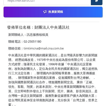
推廣新聞稿
發佈單位名稱：財團法人中央通訊社
新聞聯絡人：訊息服務核稿員
聯絡電話：02-25051180
聯絡信箱：
timtimcna@mail.cna.com.tw
中央通訊社是中華民國的國家通訊社，是台灣最具影響力的新聞媒
體。 經歷組織改造，1973年中央社改組為股份有限公司，以企業
方式經營；隨著民主化發展，1996年依據「中央通訊社設置條
例」改制為財團法人，定位為全民共有的國家通訊社，獨立超然執
行三大法定任務： ．辦理國內外新聞報導業務，服務大眾傳播媒
體。 ．辦理國家對外新聞通訊業務，促進國際對台灣之瞭解。 ．
加強與國際新聞通訊社合作，增進國際新聞交流。 秉持「正確、
領先、客觀、翔實」的基本原則，中央社專業新聞團隊每天以中、
英、日文即時對外發出上千則新聞、照片、圖表、影音與資訊，是
台灣唯一多語文新聞媒體，服務對象從媒體客戶擴大為閱聽大眾；
從台灣民眾延伸至全球僑胞與讀者，充分扮演「台灣之眼，世界之
窗」。