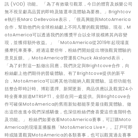
訊 (VOD) 功能。 「為了有效吸引觀眾，今日的體育及娛樂公司
無不視呈獻高品質的即時及隨選串流體驗為要務。」Brightcov
e執行長Marc DeBevoise表示，「很高興能與MotoAmerica
合作，幫助他們向全球粉絲獻上不同凡響的觀賞體驗。現在，M
otoAmerica可以透過我們的獲獎平台以全球規模將其內容變
現，並獲得額外收益。」 「MotoAmerica從2019年起現場直
播摩托車賽事。經過這麼些年，粉絲們開始提出增強觀賞體驗的
意見反饋。」MotoAmerica營運長Chuck Aksland表示，
「為了針對這一點做出回應，我們決定與Brightcove合作，向
粉絲獻上他們期待的晉級體驗。有了Brightcove提供的新平
台，MotoAmerica可以將其他功能納入觀賞體驗。這些功能包
括整合即時計時、博彩選擇、新聞更新、商品供應以及觀賞24小
時全賽車頻道MTRSPT1，全部在同一處提供。與Brightcove合
作可確保MotoAmerica的舊雨新知都能享受最佳觀賞體驗。做
出這些改進令我們深感驕傲，也深信粉絲們會喜愛這些進階特色
及功能。」 粉絲們如要收看MotoAmerica賽事，可訂購Moto
America的現場直播服務「MotoAmerica Live+」。訂戶可即
時或隨選觀賞MotoAmerica的各類賽事，也可以觀賞過去賽事