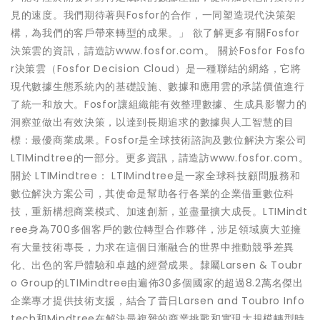
見的速度。我們期待著與Fosfor的合作，一同塑造現代決策架
構，為我們的客戶帶來轉型的成果。」 欲了解更多有關Fosfor
決策雲的資訊，請造訪www.fosfor.com。 關於Fosfor Fosfo
r決策雲（Fosfor Decision Cloud）是一種聯結的網絡，它將
現代數據生態系統內的基礎設施、數據和應用雲的承諾價值進行
了統一和放大。Fosfor讓組織能有效整理數據、生成具影響力的
洞察並做出有效決策，以達到長期追求的數據與人工智慧的目
標：最優商業成果。Fosfor是全球技術諮詢及數位解決方案公司
LTIMindtree的一部分。更多資訊，請造訪www.fosfor.com。
關於 LTIMindtree： LTIMindtree是一家全球科技顧問服務和
數位解決方案公司，其使命是幫助各行各業的企業借重數位科
技，重新構想商業模式、加速創新，並盡量擴大成長。LTIMindt
ree身為700多個客戶的數位轉型合作夥伴，涉足領域廣大並擁
有大量技術專長，力求在這個日漸融合的世界中推動競爭差異
化、出色的客戶體驗和卓越的經營成果。隸屬Larsen & Toubr
o Group的LTIMindtree由遍佈30多個國家的超過8.2萬名傑出
企業專才提供技術支援，結合了昔日Larsen and Toubro Info
tech和Mindtree在解決最複雜的商業挑戰和實現大規模轉型時