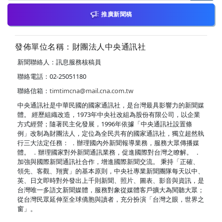
推廣新聞稿
發佈單位名稱：財團法人中央通訊社
新聞聯絡人：訊息服務核稿員
聯絡電話：02-25051180
聯絡信箱：
timtimcna@mail.cna.com.tw
中央通訊社是中華民國的國家通訊社，是台灣最具影響力的新聞媒
體。 經歷組織改造，1973年中央社改組為股份有限公司，以企業
方式經營；隨著民主化發展，1996年依據「中央通訊社設置條
例」改制為財團法人，定位為全民共有的國家通訊社，獨立超然執
行三大法定任務： ．辦理國內外新聞報導業務，服務大眾傳播媒
體。 ．辦理國家對外新聞通訊業務，促進國際對台灣之瞭解。 ．
加強與國際新聞通訊社合作，增進國際新聞交流。 秉持「正確、
領先、客觀、翔實」的基本原則，中央社專業新聞團隊每天以中、
英、日文即時對外發出上千則新聞、照片、圖表、影音與資訊，是
台灣唯一多語文新聞媒體，服務對象從媒體客戶擴大為閱聽大眾；
從台灣民眾延伸至全球僑胞與讀者，充分扮演「台灣之眼，世界之
窗」。