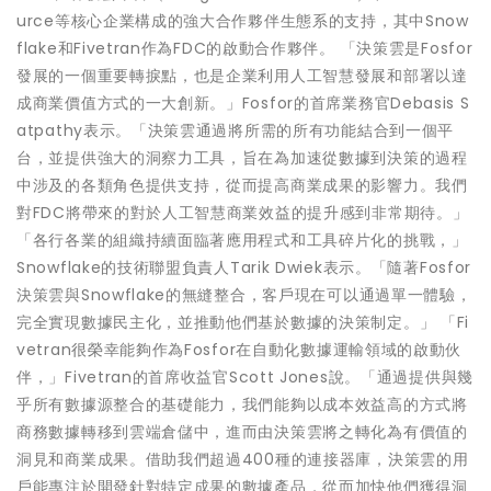
urce等核心企業構成的強大合作夥伴生態系的支持，其中Snow
flake和Fivetran作為FDC的啟動合作夥伴。 「決策雲是Fosfor
發展的一個重要轉捩點，也是企業利用人工智慧發展和部署以達
成商業價值方式的一大創新。」Fosfor的首席業務官Debasis S
atpathy表示。「決策雲通過將所需的所有功能結合到一個平
台，並提供強大的洞察力工具，旨在為加速從數據到決策的過程
中涉及的各類角色提供支持，從而提高商業成果的影響力。我們
對FDC將帶來的對於人工智慧商業效益的提升感到非常期待。」
「各行各業的組織持續面臨著應用程式和工具碎片化的挑戰，」
Snowflake的技術聯盟負責人Tarik Dwiek表示。「隨著Fosfor
決策雲與Snowflake的無縫整合，客戶現在可以通過單一體驗，
完全實現數據民主化，並推動他們基於數據的決策制定。」 「Fi
vetran很榮幸能夠作為Fosfor在自動化數據運輸領域的啟動伙
伴，」Fivetran的首席收益官Scott Jones說。「通過提供與幾
乎所有數據源整合的基礎能力，我們能夠以成本效益高的方式將
商務數據轉移到雲端倉儲中，進而由決策雲將之轉化為有價值的
洞見和商業成果。借助我們超過400種的連接器庫，決策雲的用
戶能專注於開發針對特定成果的數據產品，從而加快他們獲得洞