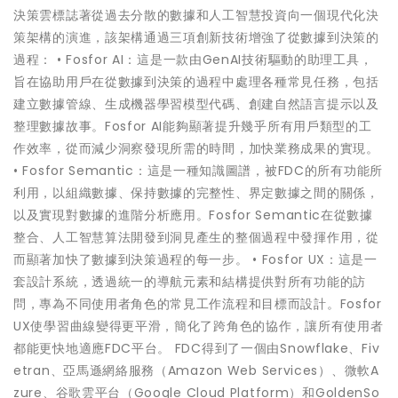
決策雲標誌著從過去分散的數據和人工智慧投資向一個現代化決
策架構的演進，該架構通過三項創新技術增強了從數據到決策的
過程： • Fosfor AI：這是一款由GenAI技術驅動的助理工具，
旨在協助用戶在從數據到決策的過程中處理各種常見任務，包括
建立數據管線、生成機器學習模型代碼、創建自然語言提示以及
整理數據故事。Fosfor AI能夠顯著提升幾乎所有用戶類型的工
作效率，從而減少洞察發現所需的時間，加快業務成果的實現。
• Fosfor Semantic：這是一種知識圖譜，被FDC的所有功能所
利用，以組織數據、保持數據的完整性、界定數據之間的關係，
以及實現對數據的進階分析應用。Fosfor Semantic在從數據
整合、人工智慧算法開發到洞見產生的整個過程中發揮作用，從
而顯著加快了數據到決策過程的每一步。 • Fosfor UX：這是一
套設計系統，透過統一的導航元素和結構提供對所有功能的訪
問，專為不同使用者角色的常見工作流程和目標而設計。Fosfor
UX使學習曲線變得更平滑，簡化了跨角色的協作，讓所有使用者
都能更快地適應FDC平台。 FDC得到了一個由Snowflake、Fiv
etran、亞馬遜網絡服務（Amazon Web Services）、微軟A
zure、谷歌雲平台（Google Cloud Platform）和GoldenSo