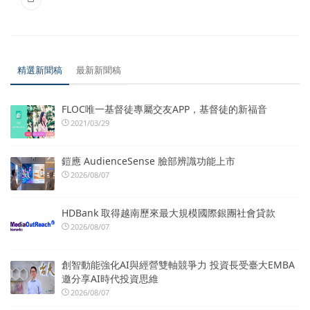
精選新聞稿
最新新聞稿
FLOC唯一基督徒專屬交友APP，基督徒的新福音
2021/03/29
鎧應 AudienceSense 臉部辨識功能上市
2026/08/07
HDBank 取得越南歷來最大規模國際銀團社會貸款
2026/08/07
創智動能強化AI與經營雙軸競爭力 投資長受臺大EMBA
邀分享AI時代投資思維
2026/08/07