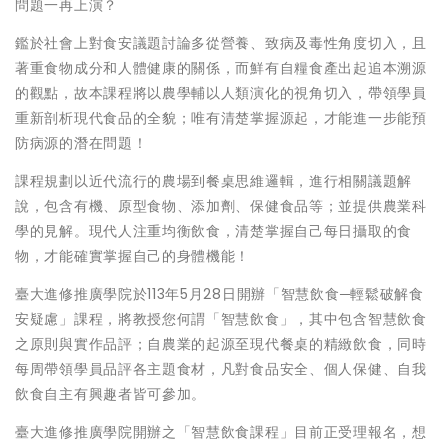
問題一再上演？
鑑於社會上對食安議題討論多從營養、致病及毒性角度切入，且
著重食物成分和人體健康的關係，而鮮有自糧食產出起追本溯源
的觀點，故本課程將以農學輔以人類演化的視角切入，帶領學員
重新剖析現代食品的全貌；唯有清楚掌握源起，才能進一步能預
防病源的潛在問題！
課程規劃以近代流行的農場到餐桌思維邏輯，進行相關議題解
說，包含有機、原型食物、添加劑、保健食品等；並提供農業科
學的見解。現代人注重均衡飲食，清楚掌握自己每日攝取的食
物，才能確實掌握自己的身體機能！
臺大進修推廣學院於113年5月28日開辦「智慧飲食─輕鬆破解食
安疑慮」課程，將教授您何謂「智慧飲食」，其中包含智慧飲食
之原則與實作品評；自農業的起源至現代餐桌的精緻飲食，同時
每周帶領學員品評各主題食材，凡對食品安全、個人保健、自我
飲食自主有興趣者皆可參加。
臺大進修推廣學院開辦之「智慧飲食課程」目前正受理報名，想