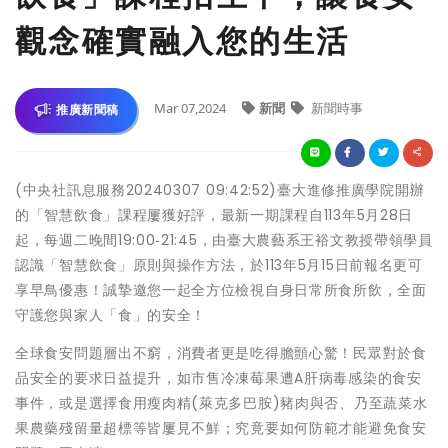
觀念確實融入您的生活
Mar 07,2024
新聞
新聞時事
推廣新聞稿
(中央社訊息服務20240307 09:42:52)臺大進修推廣學院開辦
的「智慧飲食」課程屢獲好評，最新一期課程自113年5月28日
起，每週二晚間19:00‐21:45，由臺大農藝系王裕文教授帶領學員
認識「智慧飲食」原則與操作方法，於113年5月15日前報名更可
享早鳥優惠！誠摯邀您一起全方位檢視自身日常所食所飲，全面
守護您與家人「食」的安全！
全球食安問題層出不窮，消費者更是吃得膽顫心驚！民眾對於食
品安全的要求日益提升，如市售冷凍莓果遭A肝病毒感染的食安
事件，或是選擇食用瘦肉精(萊克多巴胺)豬肉與否、乃至蔬菜水
果農藥殘留量超標等皆屢見不鮮；究竟要如何防範才能避免食安