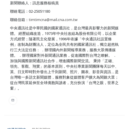
新聞聯絡人：訊息服務核稿員
聯絡電話：02-25051180
聯絡信箱：
timtimcna@mail.cna.com.tw
中央通訊社是中華民國的國家通訊社，是台灣最具影響力的新聞媒
體。 經歷組織改造，1973年中央社改組為股份有限公司，以企業
方式經營；隨著民主化發展，1996年依據「中央通訊社設置條
例」改制為財團法人，定位為全民共有的國家通訊社，獨立超然執
行三大法定任務： ．辦理國內外新聞報導業務，服務大眾傳播媒
體。 ．辦理國家對外新聞通訊業務，促進國際對台灣之瞭解。 ．
加強與國際新聞通訊社合作，增進國際新聞交流。 秉持「正確、
領先、客觀、翔實」的基本原則，中央社專業新聞團隊每天以中、
英、日文即時對外發出上千則新聞、照片、圖表、影音與資訊，是
台灣唯一多語文新聞媒體，服務對象從媒體客戶擴大為閱聽大眾；
從台灣民眾延伸至全球僑胞與讀者，充分扮演「台灣之眼，世界之
窗」。