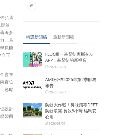
會張弘遠
立開始
也藉著多
精選新聞稿
最新新聞稿
能力。為
讓學員能
FLOC唯一基督徒專屬交友
建立正
APP，基督徒的新福音
2021/03/29
基金會在
AMD公佈2026年第2季財務
過兩百位
報告
並且勉勵
2026/08/07
防蚊大作戰！臭味滾零DEET
別也設計
防蚊噴霧 長效8小時 貓狗安
所學帶回
心用
2026/08/07