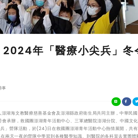
 2024年「醫療小尖兵」冬
！
時事
)由財團法人澎湖海文教醫療慈善基金會及澎湖縣政府衛生局共同主辦，中華民
委會承辦，救國團澎湖青年活動中心、三軍總醫院澎湖分院、中國文
尖兵」營隊活動，於(24)日在救國團澎湖青年活動中心熱情展開，共有
以在兩天一夜的營隊中學習到各種醫學知識、到醫院的各科室去實際體