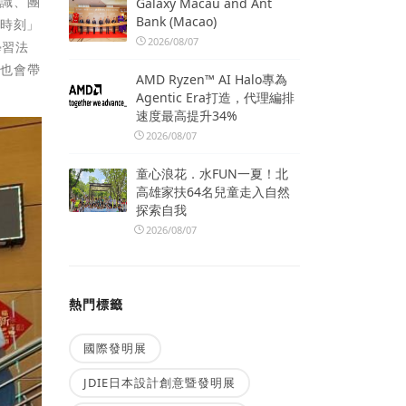
知識、團
Galaxy Macau and Ant
Bank (Macao)
金時刻」
2026/08/07
學習法
員也會帶
AMD Ryzen™ AI Halo專為
Agentic Era打造，代理編排
速度最高提升34%
2026/08/07
童心浪花．水FUN一夏！北
高雄家扶64名兒童走入自然
探索自我
2026/08/07
熱門標籤
國際發明展
JDIE日本設計創意暨發明展