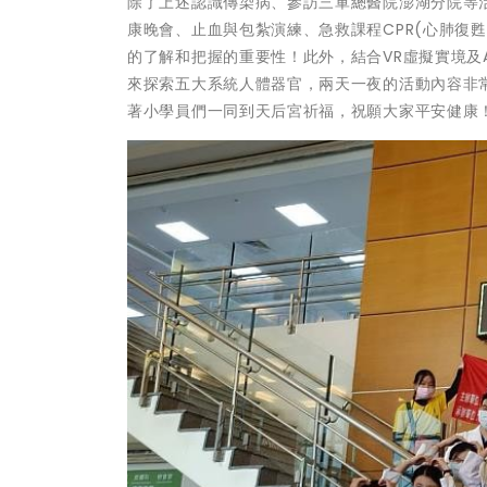
除了上述認識傳染病、參訪三軍總醫院澎湖分院等
康晚會、止血與包紮演練、急救課程CPR(心肺復甦
的了解和把握的重要性！此外，結合VR虛擬實境及
來探索五大系統人體器官，兩天一夜的活動內容非
著小學員們一同到天后宮祈福，祝願大家平安健康