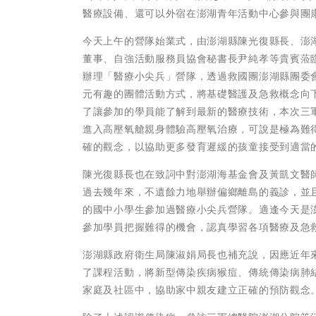
醫療設備、還可以外宿在澎湖青年活動中心參與團
今天上午的營隊始業式，由澎湖縣陳光復縣長、澎
董事、自強活動服務員協會秘書長尹純孝等貴賓蒞臨
辦理「醫療小尖兵」營隊，透過救國團澎湖縣團委
元有趣的團體活動方式，將基礎醫護及急救概念向
了讓參加的學員能了解到最新的醫療技術，本次三
進入高壓氧艙親身體驗高壓氧治療，可說是極為難
確的觀念，以協助更多發育遲緩的孩童接受到適當
陳光復縣長也在致詞中對澎湖海基金會及黃凱文醫
過去幾年來，不遺餘力地舉辦偏鄉離島的義診，並
的國中小學生參加過醫療小尖兵營隊。適逢今天是
參加學員把握難得的機會，認真學習各項醫療及急
澎湖縣政府衛生局陳淑娟局長也補充說，因應近年
了課程活動，將新型傳染疾病猴痘、傳統傳染病肺
家庭及社區中，協助家中親友建立正確的預防觀念