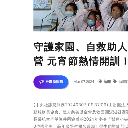
守護家園、自救助人
營 元宵節熱情開訓
Mar 07,2024
新聞
新聞
推廣新聞稿
(中央社訊息服務20240307 09:37:09
動服務員協會、遠方慈善基金會及救國團澎湖縣團
長榮航空等單位共同協辦的2024年冬令「醫療小
0位國小中、高年級學生報名參加！學生們對於可