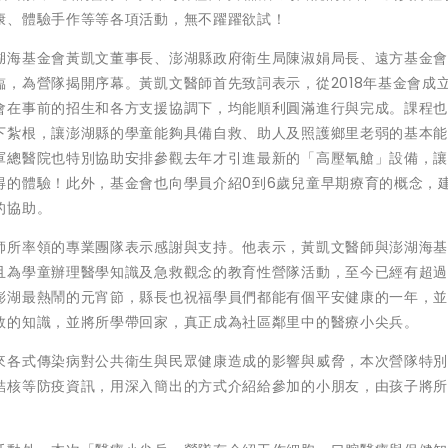
康、體驗手作等等各項活動，無不躍躍欲試！
湖海基金會黃凱文董事長、澎湖縣政府衛生局陳淑娟局長、遠方基金
，為營隊揭開序幕。黃凱文醫師首先致詞表示，從2018年基金會成
會在事前的招生和各方支援協調下，均能順利圓滿進行與完成。課程
下紮根，讓澎湖縣的學童能夠具備自救、助人及照護鄉里老弱的基本
軍總醫院也特別協助安排參觀去年才引進最新的「高壓氧艙」設備，
得的體驗！此外，基金會也向學員介紹0到6歲兒童早期療育的概念，
的協助。
師所率領的專業團隊表示感謝與支持。他表示，黃凱文醫師與澎湖海
且為學童辦理醫學知識及急救觀念的教育性營隊活動，至今已經有超
澎湖最熱鬧的元宵節，縣長也祝福學員們都能有個平安健康的一年，
救的知識，並將所學帶回家，真正成為社區鄰里中的醫療小尖兵。
來各式傳染病對公共衛生與民眾健康造成的影響與威脅，本次營隊特
結核等防疫資訊，用深入簡出的方式介紹給參加的小朋友，由孩子將
。