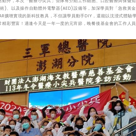
活動外，本次「醫療小尖兵」營隊有介紹工作細胞、口腔醫療與保健
術)、以及操作自動體外電擊器(AED)設備等，加深學員對「急救黃
AR擴增實境的新科技教具，不但讓學員動手DIY，還能以沈浸式體驗
常精彩豐富！適逢今天是一年一度的元宵節，晚餐後基金會的工作人
！