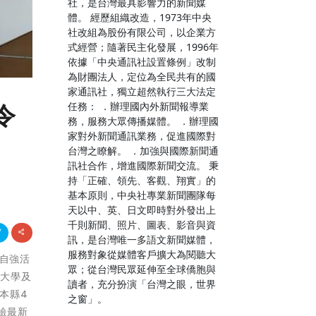
社，是台灣最具影響力的新聞媒
體。 經歷組織改造，1973年中央
社改組為股份有限公司，以企業方
式經營；隨著民主化發展，1996年
依據「中央通訊社設置條例」改制
為財團法人，定位為全民共有的國
家通訊社，獨立超然執行三大法定
任務： ．辦理國內外新聞報導業
令
務，服務大眾傳播媒體。 ．辦理國
家對外新聞通訊業務，促進國際對
台灣之瞭解。 ．加強與國際新聞通
訊社合作，增進國際新聞交流。 秉
持「正確、領先、客觀、翔實」的
基本原則，中央社專業新聞團隊每
天以中、英、日文即時對外發出上
千則新聞、照片、圖表、影音與資
訊，是台灣唯一多語文新聞媒體，
服務對象從媒體客戶擴大為閱聽大
國自強活
眾；從台灣民眾延伸至全球僑胞與
化大學及
讀者，充分扮演「台灣之眼，世界
本縣4
之窗」。
驗最新