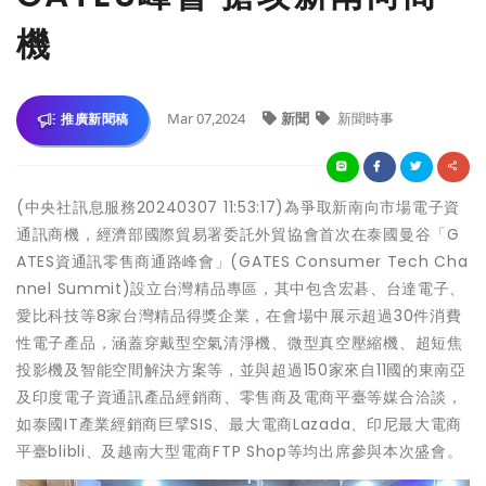
機
Mar 07,2024
新聞
新聞時事
推廣新聞稿
(中央社訊息服務20240307 11:53:17)為爭取新南向市場電子資
通訊商機，經濟部國際貿易署委託外貿協會首次在泰國曼谷「G
ATES資通訊零售商通路峰會」(GATES Consumer Tech Cha
nnel Summit)設立台灣精品專區，其中包含宏碁、台達電子、
愛比科技等8家台灣精品得獎企業，在會場中展示超過30件消費
性電子產品，涵蓋穿戴型空氣清淨機、微型真空壓縮機、超短焦
投影機及智能空間解決方案等，並與超過150家來自11國的東南亞
及印度電子資通訊產品經銷商、零售商及電商平臺等媒合洽談，
如泰國IT產業經銷商巨擘SIS、最大電商Lazada、印尼最大電商
平臺blibli、及越南大型電商FTP Shop等均出席參與本次盛會。