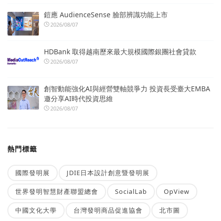
鎧應 AudienceSense 臉部辨識功能上市
2026/08/07
HDBank 取得越南歷來最大規模國際銀團社會貸款
2026/08/07
創智動能強化AI與經營雙軸競爭力 投資長受臺大EMBA
邀分享AI時代投資思維
2026/08/07
熱門標籤
國際發明展
JDIE日本設計創意暨發明展
世界發明智慧財產聯盟總會
SocialLab
OpView
中國文化大學
台灣發明商品促進協會
北市圖