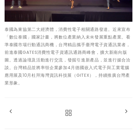
泰國為東協第二大經濟體，消費性電子相關通路發達。近來宣布
「數位泰國」國家計畫，將數位產業納入未來發展重點產業。看
準泰國市場行動通訊商機，台灣精品攜手臺灣電子資通訊業者，
前進泰國GATES消費性電子資通訊通路商峰會，擴大新南向版
圖。透過論壇及活動進行交流，發掘引進新產品，並進行媒合洽
談。台灣精品並將率領企業參加4月德國嵌入式電子與工業電腦
應用展及10月杜拜海灣資訊科技展（GITEX），持續推廣台灣產
業形象。