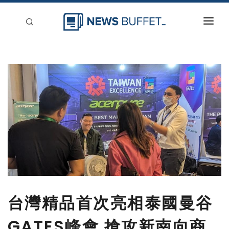
回到首頁
新聞稿分類
登入
刊登
台灣精品首次亮相泰國曼谷
GATES峰會 搶攻新南向商