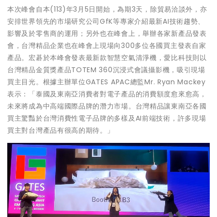
本次峰會自本(113)年3月5日開始，為期3天，除貿易洽談外，亦
安排世界領先的市場研究公司GfK等專家介紹最新AI技術趨勢、
影響及於零售商的運用；另外也在峰會上，舉辦各家新產品發表
會，台灣精品企業也在峰會上現場向300多位各國買主發表自家
產品。宏碁於本峰會發表最新款智慧空氣清淨機，愛比科技則以
台灣精品金質獎產品TOTEM 360沉浸式會議攝影機，吸引現場
買主目光。根據主辦單位GATES APAC總監Mr. Ryan Mackey
表示：「泰國及東南亞消費者對電子產品的消費額度愈來愈高，
未來將成為中高端國際品牌的潛力市場。台灣精品讓東南亞各國
買主驚豔於台灣消費性電子品牌的多樣及AI前端技術，許多現場
買主對台灣產品有很高的期待。」