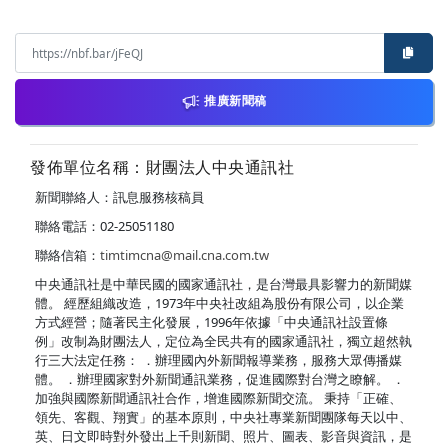
推廣新聞稿
發佈單位名稱：財團法人中央通訊社
新聞聯絡人：訊息服務核稿員
聯絡電話：02-25051180
聯絡信箱：
timtimcna@mail.cna.com.tw
中央通訊社是中華民國的國家通訊社，是台灣最具影響力的新聞媒
體。 經歷組織改造，1973年中央社改組為股份有限公司，以企業
方式經營；隨著民主化發展，1996年依據「中央通訊社設置條
例」改制為財團法人，定位為全民共有的國家通訊社，獨立超然執
行三大法定任務： ．辦理國內外新聞報導業務，服務大眾傳播媒
體。 ．辦理國家對外新聞通訊業務，促進國際對台灣之瞭解。 ．
加強與國際新聞通訊社合作，增進國際新聞交流。 秉持「正確、
領先、客觀、翔實」的基本原則，中央社專業新聞團隊每天以中、
英、日文即時對外發出上千則新聞、照片、圖表、影音與資訊，是