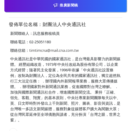
推廣新聞稿
發佈單位名稱：財團法人中央通訊社
新聞聯絡人：訊息服務核稿員
聯絡電話：02-25051180
聯絡信箱：
timtimcna@mail.cna.com.tw
中央通訊社是中華民國的國家通訊社，是台灣最具影響力的新聞媒
體。 經歷組織改造，1973年中央社改組為股份有限公司，以企業
方式經營；隨著民主化發展，1996年依據「中央通訊社設置條
例」改制為財團法人，定位為全民共有的國家通訊社，獨立超然執
行三大法定任務： ．辦理國內外新聞報導業務，服務大眾傳播媒
體。 ．辦理國家對外新聞通訊業務，促進國際對台灣之瞭解。 ．
加強與國際新聞通訊社合作，增進國際新聞交流。 秉持「正確、
領先、客觀、翔實」的基本原則，中央社專業新聞團隊每天以中、
英、日文即時對外發出上千則新聞、照片、圖表、影音與資訊，是
台灣唯一多語文新聞媒體，服務對象從媒體客戶擴大為閱聽大眾；
從台灣民眾延伸至全球僑胞與讀者，充分扮演「台灣之眼，世界之
窗」。