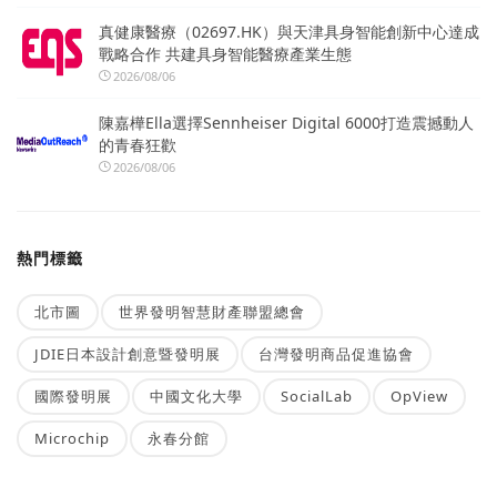
真健康醫療（02697.HK）與天津具身智能創新中心達成
戰略合作 共建具身智能醫療產業生態
2026/08/06
陳嘉樺Ella選擇Sennheiser Digital 6000打造震撼動人
的青春狂歡
2026/08/06
熱門標籤
北市圖
世界發明智慧財產聯盟總會
JDIE日本設計創意暨發明展
台灣發明商品促進協會
國際發明展
中國文化大學
SocialLab
OpView
Microchip
永春分館