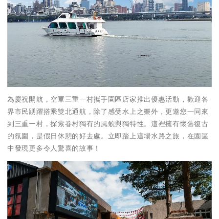
為慶祝開航，空軍三重一村攜手園區店家推出優惠活動，歡迎各
界市民踴躍搭乘雙北通航，除了感受水上之樂外，更邀您一同來
到三重一村，探索眷村獨有的風貌與獨特性。這裡擁有懷舊復古
的氛圍，是假日休憩的好去處。立即踏上這場水路之旅，在園區
中發現更多令人驚喜的故事！