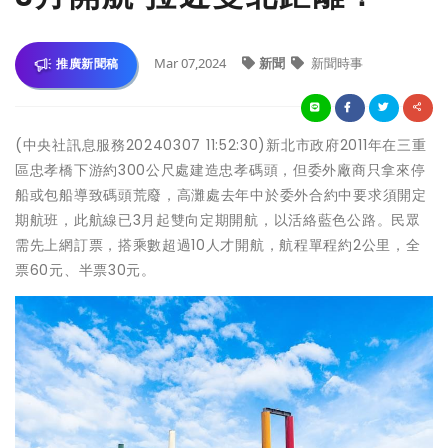
Mar 07,2024
新聞
新聞時事
推廣新聞稿
(中央社訊息服務20240307 11:52:30)新北市政府2011年在三重
區忠孝橋下游約300公尺處建造忠孝碼頭，但委外廠商只拿來停
船或包船導致碼頭荒廢，高灘處去年中於委外合約中要求須開定
期航班，此航線已3月起雙向定期開航，以活絡藍色公路。民眾
需先上網訂票，搭乘數超過10人才開航，航程單程約2公里，全
票60元、半票30元。