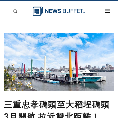
回到首頁
新聞稿分類
登入
刊登
三重忠孝碼頭至大稻埕碼頭
3月開航 拉近雙北距離！