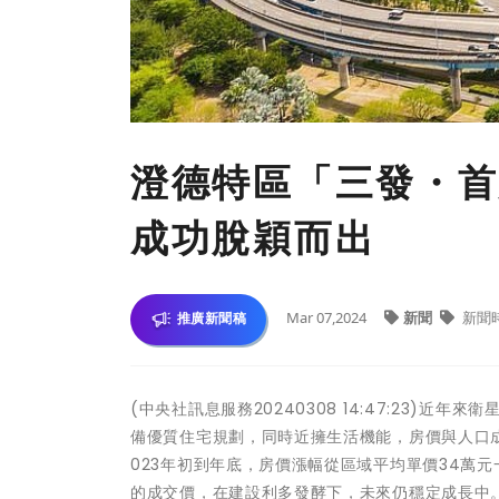
澄德特區「三發・首
成功脫穎而出
Mar 07,2024
新聞
新聞
推廣新聞稿
(中央社訊息服務20240308 14:47:23
備優質住宅規劃，同時近擁生活機能，房價與人口
023年初到年底，房價漲幅從區域平均單價34萬元
的成交價，在建設利多發酵下，未來仍穩定成長中