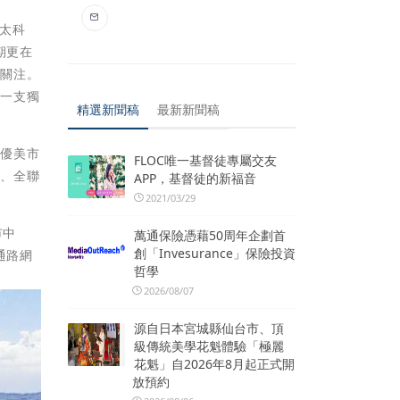
太科
期更在
場關注。
是一支獨
精選新聞稿
最新新聞稿
等優美市
FLOC唯一基督徒專屬交友
勞、全聯
APP，基督徒的新福音
。
2021/03/29
市中
萬通保險憑藉50周年企劃首
創「Invesurance」保險投資
通路網
哲學
2026/08/07
源自日本宮城縣仙台市、頂
級傳統美學花魁體驗「極麗
花魁」自2026年8月起正式開
放預約