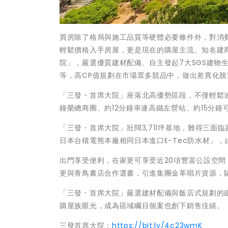
買房除了格局與施工品質等硬體必要條件外，對消
輕鬆價格入手房屋，更是現在的購屋主流。知名建
院」，嚴選優質建材配備、自主發起7大SGS建物
等，高CP值規劃在市場眾多競品中，做出差異化脫
「三發・首席大院」座落北高優勢區段，不僅輕鬆連
鐘榮總商圈、約12分鐘串連高鐵左營站、約15分
「三發・首席大院」壯闊3,711坪基地，難得三面
日本台積電熊本廠相同日本進口E-Tec防水材」
出門享受便利，在家更可享受近20項豐富公設空間
更與青鳥書店合作選書，引進集團金革唱片資源，
「三發・首席大院」嚴選建材配備與飯店式規劃的
購屋族眼光，成為區域矚目個案也創下銷售佳績。
三發首席大院：
https://bit.ly/4c23wmK