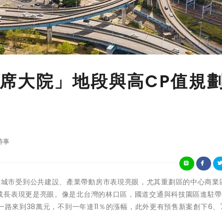
席大院」地段與高CP值規
時事
)近年來衛星城市受到公共建設、產業帶動房市表現亮眼，尤其重劃區的中心商
成長表現更是亮眼。像是北台灣的林口區，國道交通與科技園區進駐帶
一路來到38萬元，不到一年達11％的漲幅，此外更有預售新案創下6、
。