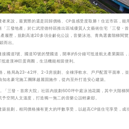
費者來說，最實際的還是回歸價格、CP值感受度取勝！住近市區，能
商「三發地產」於仁武澄德特區推出區域優質人文藝術住宅「三發・
生產履歷，規劃高達20多項全齡化公設，音樂泳池、青鳥選書階梯閱覽
穎而出。
接國道1號、國道10號的雙國道，開車約5分鐘可抵達航太產業園區，
鐘可抵達漢神巨蛋商圈，生活機能相當便利。
臨路，格局為23-42坪、2-3房規劃、全棟淨軟水、戶戶配置平面車，
，由知名豪宅施工團隊越麗固施作，從內至外打造安心建築。
，「三發・首席大院」社區內規劃600坪中庭泳池花園，其中大階梯
賦予空間人文溫度，打造獨一無二的音樂公設輕豪邸。
建築規劃，相同價格擁有更大的坪數享受，以超高CP值住宅享受，成