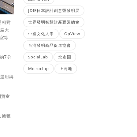
JDIE日本設計創意暨發明展
用相對
世界發明智慧財產聯盟總會
首席大
中國文化大學
OpView
室等
台灣發明商品促進協會
約7分
SocialLab
北市圖
Microchip
上高地
並選用與
閱覽室
功擄獲