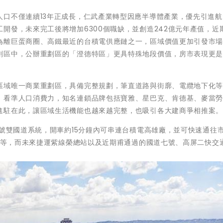
人口不僅連續13年正成長，仁武產業轉型因應半導體產業，優先引進航
開發，未來完工後將增加6300個職缺，並創造242億元年產值，近
為離巨蛋商圈、高鐵最近的台積電供應鏈之一，區域價值更加引發市
劃區中，公辦重劃區的「澄德特區」更具特殊地段價值，房市表現更
區域唯一商業重劃區，具備完整規劃，筆直道路與街廓、電纜地下化
，看準人口消費力，知名連鎖品牌包括寶雅、星巴克、肯德基、麥當
進駐在此，讓區域生活機能也越來越完整，也吸引各大建商爭相推案
0號雙國道系統，開車約15分鐘內可串連台積電高雄廠，並可快速通往
鐵等等，而未來捷運紫線榮總站以及近期甫通過的國道七號、高屏二快交