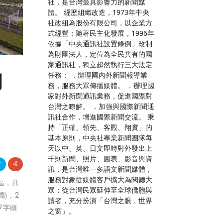
社，是台灣最具影響力的新聞媒
體。 經歷組織改造，1973年中央
社改組為股份有限公司，以企業方
式經營；隨著民主化發展，1996年
依據「中央通訊社設置條例」改制
為財團法人，定位為全民共有的國
家通訊社，獨立超然執行三大法定
任務： ．辦理國內外新聞報導業
劃
務，服務大眾傳播媒體。 ．辦理國
家對外新聞通訊業務，促進國際對
台灣之瞭解。 ．加強與國際新聞通
訊社合作，增進國際新聞交流。 秉
持「正確、領先、客觀、翔實」的
基本原則，中央社專業新聞團隊每
天以中、英、日文即時對外發出上
千則新聞、照片、圖表、影音與資
訊，是台灣唯一多語文新聞媒體，
服務對象從媒體客戶擴大為閱聽大
業區，具
眾；從台灣民眾延伸至全球僑胞與
動，2
讀者，充分扮演「台灣之眼，世界
7字頭
之窗」。