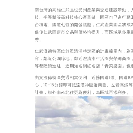
南台灣的高雄仁武區也受到產業與交通建設帶動，
技、半導體等高科技核心產業鏈，園區也已進行動工
台積電、國道七號的開發議題，仁武產業園區將成
促使仁武區房市交易與價格均提升，而區域眾多重
秀。
仁武澄德特區位於澄清湖特定區的計畫範圍內，為
容，鄰近公園綠地，鄰近澄清湖生活圈與榮總商圈
等都陸續進駐，近期知名網紅名店「青菜樂園」也
由於澄德特區交通相當便利，近擁國道1號、國道1
心，10-15分鐘即可抵達漢神巨蛋商圈、左營高
計畫，聯外南來北往更為便利，為區域再添利多。