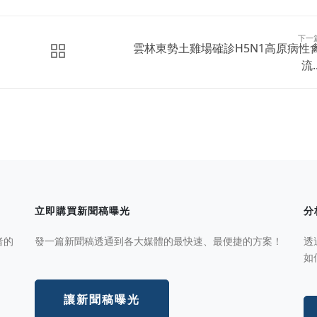
下一
雲林東勢土雞場確診H5N1高原病性
流..
立即購買新聞稿曝光
分
者的
發一篇新聞稿透通到各大媒體的最快速、最便捷的方案！
透
如
讓新聞稿曝光