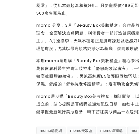
凝露」，從肌本做起溫和養好肌。只要寵愛價499元即
500盒售完為止）
momo 分享，3月「Beauty Box美妝禮盒」合
理念，全面解決皮膚問題，與消費者一起打造健康穩定
主」。3月逢換季，天氣不穩定正是肌膚躁動及敏感好
理想膚況，尤其以最高規格純淨水為基底，偕同玻尿酸
本期momo週期購「Beauty Box美妝禮盒」精
萬位皮膚科醫生推薦卸妝神水「舒敏高效潔膚液」，一抹
敏高效眼唇卸妝液」，另以高純度B5修護眼唇脆弱肌
保濕、舒緩的「舒敏抗老修護精華」；還有助攻全天候
momo週期購「Beauty Box美妝禮盒」採訂閱
成立前，貼心提醒是否續購並通知配送日期，如欲中止
鍵掌握最新流行美妝趨勢，時下當紅美妝商品一次送到
momo購物網
momo美妝盒
momo週期購
mom