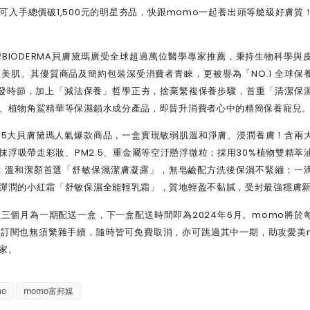
可入手總價破1,500元的明星夯品，快跟momo一起養出頭等艙級好膚質
作品牌BIODERMA貝膚黛瑪廣受全球超過萬位醫學專家推薦，秉持生物科學與
美肌。其優質商品及簡約包裝深受消費者青睞，更被譽為「NO.1 全球保
發時節，加上「減法保養」哲學正夯，捨棄繁複保養步驟，首重「清潔保
、植物角鯊精華等保濕鎖水成分產品，即晉升消費者心中的精簡保養寵兒
心祭出5大貝膚黛瑪人氣爆款商品，一盒實現敏弱肌溫和淨膚、浸潤養膚！含兩
浮吸帶走彩妝、PM2.5、重金屬等空汙懸浮微粒；採用30%植物雙精萃
；溫和潔顏首選「舒敏保濕潔膚凝露」，無皂鹼配方洗後保濕不緊繃；一
彈潤的小紅霜「舒敏保濕全能輕乳霜」，質地輕盈不黏膩，受封最強穩膚
制，以三個月為一期配送一盒，下一盒配送時間即為2024年6月。momo將於
訂閱也無須繁雜手續，隨時皆可免費取消，亦可跳過其中一期，助攻愛美
家。
o
momo富邦媒