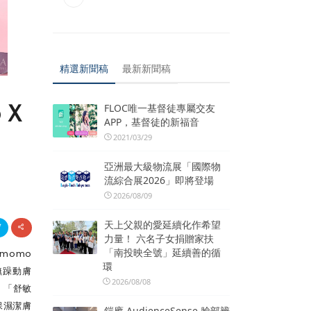
精選新聞稿
最新新聞稿
oＸ
FLOC唯一基督徒專屬交友
APP，基督徒的新福音
2021/03/29
亞洲最大級物流展「國際物
流綜合展2026」即將登場
2026/08/09
天上父親的愛延續化作希望
力量！ 六名子女捐贈家扶
「南投映全號」延續善的循
momo
環
撫躁動膚
2026/08/08
、「舒敏
保濕潔膚
鎧應 AudienceSense 臉部辨