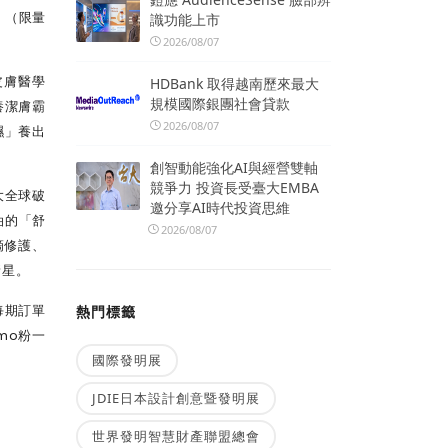
！（限量
識功能上市
2026/08/07
皮膚醫學
HDBank 取得越南歷來最大
規模國際銀團社會貸款
養潔膚霸
2026/08/07
濕」養出
。
創智動能強化AI與經營雙軸
競爭力 投資長受臺大EMBA
大全球破
邀分享AI時代投資思維
油的「舒
2026/08/07
滴修護、
新星。
每期訂單
熱門標籤
mo粉一
國際發明展
JDIE日本設計創意暨發明展
世界發明智慧財產聯盟總會