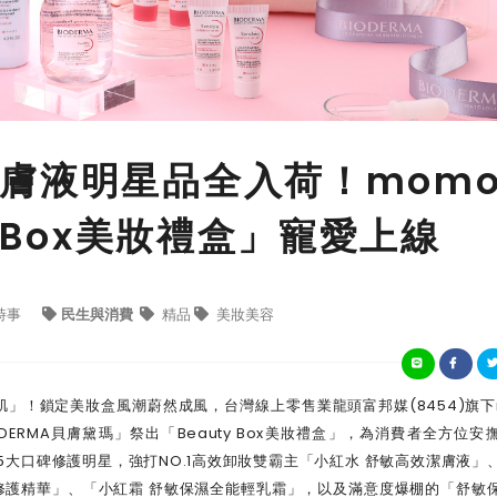
膚液明星品全入荷！mom
y Box美妝禮盒」寵愛上線
時事
民生與消費
精品
美妝美容
」！鎖定美妝盒風潮蔚然成風，台灣線上零售業龍頭富邦媒(8454)旗下
DERMA貝膚黛瑪」祭出「Beauty Box美妝禮盒」，為消費者全方位安
」共5大口碑修護明星，強打NO.1高效卸妝雙霸主「小紅水 舒敏高效潔膚液」
修護精華」、「小紅霜 舒敏保濕全能輕乳霜」，以及滿意度爆棚的「舒敏