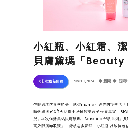
小紅瓶、小紅霜、潔
貝膚黛瑪「Beaut
Mar 07,2024
新聞
新聞
推廣新聞稿
乍暖還寒的春季時分，就讓momo守護你的換季危「肌
購物網將於3/1火熱攜手法國醫美高效保養專家「BIO
況。本次強勢集結貝膚黛瑪「Sensibio 舒敏系列
高效眼唇卸妝液」；舒敏急救新星「小紅瓶 舒敏抗老